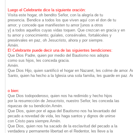
Luego el Celebrante dice la siguiente oración:
Visita este hogar, oh bendito Señor, con la alegría de tu
presencia. Bendice a todos los que viven aquí con el don de tu
amor; y concede que manifiesten tu amor [unos a otros
y] a todos aquellos cuyas vidas toquen. Que crezcan en gracia y en
tu amor y conocimiento; guíales, consérvales, fortaléceles y
presérvales en paz, oh Jesucristo, ahora y por siempre.
Amén.
El Celebrante puede decir una de las siguientes bendiciones:
Que Dios Padre, quien por medio del Bautismo nos adopta
como sus hijos, les conceda gracia.
Amén.
Que Dios Hijo, quien santificó el hogar en Nazaret, les colme de amor. 
Santo, quien ha hecho a la Iglesia una sola familia, les guarde en paz. 
o bien:
Que Dios todopoderoso, quien nos ha redimido y hecho hijos
por la resurrección de Jesucristo, nuestro Señor, les conceda las
riquezas de su bendición.Amén.
Que Dios, quien por el agua del Bautismo nos ha levantado del
pecado a novedad de vida, les haga santos y dignos de unirse
con Cristo para siempre.Amén.
Que Dios, quien nos ha sacado de la esclavitud del pecado a la
verdadera y permanente libertad en el Redentor, les lleve a la