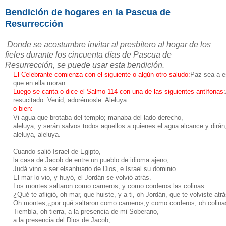
Bendición de hogares en la Pascua de
Resurrección
Donde se acostumbre invitar al presbítero al hogar de los
fieles durante los
cincuenta días de
Pascua de
Resurrección, se puede usar esta bendición.
El Celebrante comienza con el siguiente o algún otro saludo:
Paz sea a e
que en ella moran.
Luego se canta o dice el Salmo 114 con una de las siguientes antífonas:
resucitado. Venid, adorémosle. Aleluya.
o bien:
Vi agua que brotaba del templo; manaba del lado derecho,
aleluya; y serán salvos todos aquellos a quienes el agua alcance y dirán
aleluya, aleluya.
Cuando salió Israel de Egipto,
la casa de Jacob de entre un pueblo de idioma ajeno,
Judá vino a ser elsantuario de Dios, e Israel su dominio.
El mar lo vio, y huyó, el Jordán se volvió atrás.
Los montes saltaron como carneros, y como corderos las colinas.
¿Qué te afligió, oh mar, que huiste, y a ti, oh Jordán, que te volviste atr
Oh montes,¿por qué saltaron como carneros,y como corderos, oh colina
Tiembla, oh tierra, a la presencia de mi Soberano,
a la presencia del Dios de Jacob,