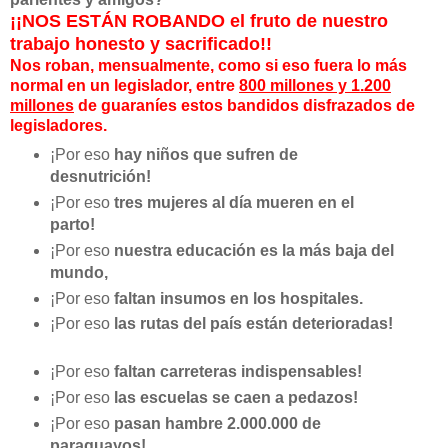
¡¡NOS ESTÁN ROBANDO el fruto de nuestro
trabajo honesto y sacrificado!!
Nos roban, mensualmente, como si eso fuera lo más
normal en un legislador, entre
800 millones y 1.200
millones
de guaraníes estos bandidos disfrazados de
legisladores.
¡Por eso
hay niños que sufren de
desnutrición!
¡Por eso
tres mujeres al día mueren en el
parto!
¡Por eso
nuestra
educación es la más baja del
mundo,
¡Por eso
faltan insumos en los hospitales.
¡Por eso
las rutas del país están deterioradas!
¡Por eso
faltan carreteras indispensables!
¡Por eso
las escuelas se caen a pedazos!
¡Por eso
pasan hambre 2.000.000 de
paraguayos!