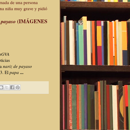
rmada de una persona
una niña muy grave y pidió
(IMÁGENES
 payaso
ssGVA
ticias
na
nariz de payaso
...
3. El
papa