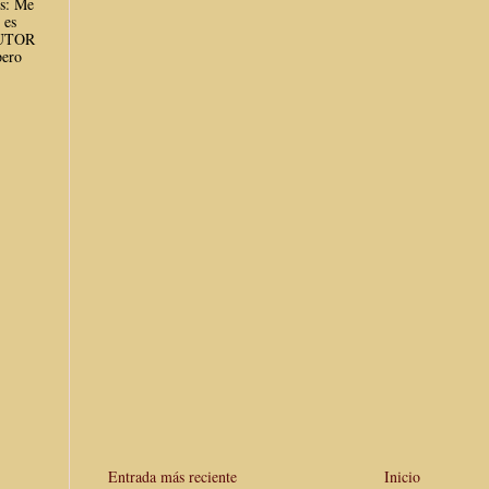
es: Me
 es
AUTOR
ero
Entrada más reciente
Inicio