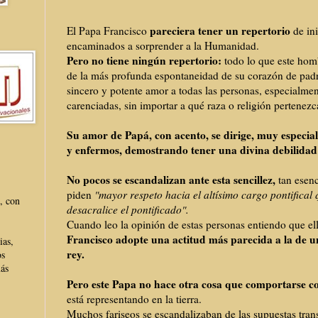
pareciera tener un repertorio
El Papa Francisco
de in
encaminados a sorprender a la Humanidad.
Pero no tiene ningún repertorio:
todo lo que este homb
de la más profunda espontaneidad de su corazón d
e pad
sincero y potente amor a todas las personas, especialmen
carenciadas, sin importar a qué raza o religión pertenez
Su amor de Papá, con acento, se dirige, muy especial
y enfermos, demostrando tener una divina debilidad 
No pocos se escandalizan ante esta sencillez,
tan esenc
piden
"mayor respeto hacia el altísimo cargo pontifical
, con
desacralice el pontificado".
Cuando leo la opinión de estas personas entiendo que el
Francisco adopte una actitud más parecida a la de u
ias,
rey.
os
más
Pero este Papa no hace otra cosa que comportarse co
está representando en la tierra.
Muchos fariseos se escandalizaban de las supuestas trans