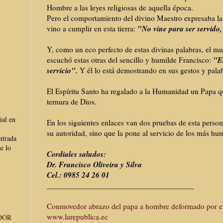
Hombre a las leyes religiosas de aquella época.
Pero el comportamiento del divino Maestro expresaba l
"No vine para ser servido,
vino a cumplir en esta tierra:
Y, como un eco perfecto de estas divinas palabras, el m
"El
escuchó estas otras del sencillo y humilde Francisco:
servicio".
Y él lo está demostrando en sus gestos y palab
El Espíritu Santo ha regalado a la Humanidad un Papa q
ternura de Dios.
ial en
En los siguientes enlaces van dos pruebas de esta person
su autoridad, sino que la pone al servicio de los más hum
ntrada
e lo
Cordiales saludos:
Dr. Francisco Oliveira y Silva
Cel.: 0985 24 26 01
_____________________________________
Conmovedor abrazo del papa a hombre deformado por e
www.larepublica.ec
DOR