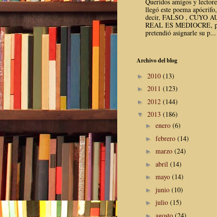
Queridos amigos y lector
llegó este poema apócrifo,
decir, FALSO , CUYO 
REAL ES MEDIOCRE, p
pretendió asignarle su p...
Archivo del blog
2010
(13)
►
2011
(123)
►
2012
(144)
►
2013
(186)
▼
enero
(6)
►
febrero
(14)
►
marzo
(24)
►
abril
(14)
►
mayo
(14)
►
junio
(10)
►
julio
(15)
►
agosto
(24)
►