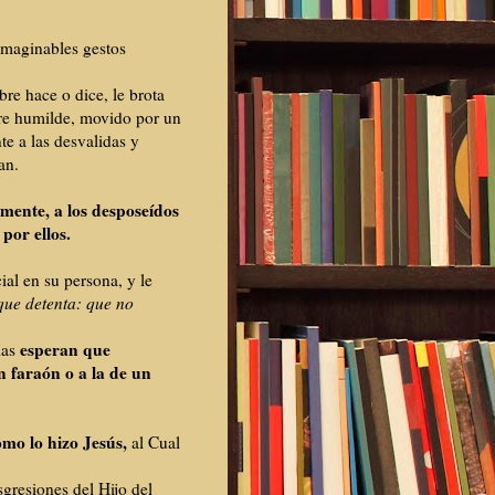
imaginables gestos
re hace o dice, le brota
re humilde, movido por un
te a las desvalidas y
can.
mente, a los desposeídos
por ellos.
ial en su persona, y le
 que detenta: que no
esperan que
las
n faraón o a la de un
mo lo hizo Jesús,
al Cual
gresiones del Hijo del