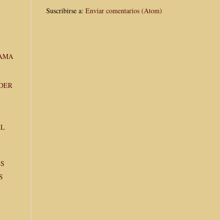
Suscribirse a:
Enviar comentarios (Atom)
BAMA
DER
E
AL
ES
S