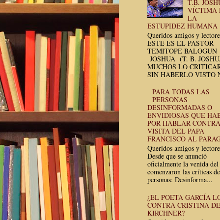
T.B. JOSH
VÍCTIMA
LA
ESTUPIDEZ HUMANA
Queridos amigos y lectore
ESTE ES EL PASTOR
TEMITOPE BALOGUN
JOSHUA (T. B. JOSH
MUCHOS LO CRITICA
SIN HABERLO VISTO N
PARA TODAS LAS
PERSONAS
DESINFORMADAS O
ENVIDIOSAS QUE HA
POR HABLAR CONTRA
VISITA DEL PAPA
FRANCISCO AL PARA
Queridos amigos y lectore
Desde que se anunció
oficialmente la venida del
comenzaron las críticas de
personas: Desinforma...
¿EL POETA GARCÍA L
CONTRA CRISTINA D
KIRCHNER?