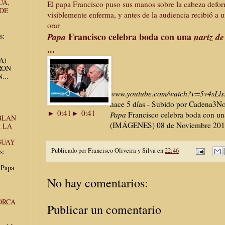
UA,
El papa Francisco puso sus manos sobre la cabeza defo
 DE
visiblemente enferma, y antes de la audiencia recibió a 
orar
Francisco celebra boda con una
Papa
nariz de
s:
...
UA)
RON
...
www.youtube.com/watch?v=5v4sLl
hace 5 días - Subido por Cadena3No
► 0:41
► 0:41
Papa
Francisco celebra boda con u
BLAN
(IMÁGENES) 08 de Noviembre 201
 LA
GUAY
Publicado por
Francisco Oliveira y Silva
en
22:46
s:
 Papa
No hay comentarios:
ORCA
Publicar un comentario
E