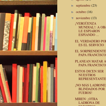
septiembre
(23)
►
octubre
(16)
►
noviembre
(13)
▼
¡VERGÜENZA
MUNDIAL!: A O
LE ESPIARON
ESPIANDO ...
EL VERDADERO PO
ES EL SERVICIO
EL SORPRENDENT
PAPA FRANCISCO
PLANEAN MATAR 
PAPA FRANCISCO
ESTOS DICEN SER
NUESTROS
REPRESENTANT
¡NO MÁS LADRONE
BLINDADOS POR
FUEROS!
MIREN: ¡OTRA
LADRONA DE