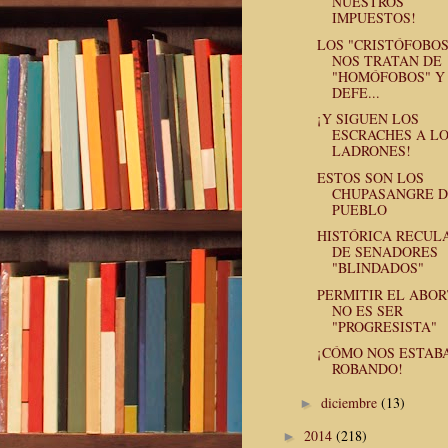
NUESTROS
IMPUESTOS!
LOS "CRISTÓFOBOS
NOS TRATAN DE
"HOMÓFOBOS" Y
DEFE...
¡Y SIGUEN LOS
ESCRACHES A L
LADRONES!
ESTOS SON LOS
CHUPASANGRE 
PUEBLO
HISTÓRICA RECUL
DE SENADORES
"BLINDADOS"
PERMITIR EL ABO
NO ES SER
"PROGRESISTA"
¡CÓMO NOS ESTAB
ROBANDO!
diciembre
(13)
►
2014
(218)
►