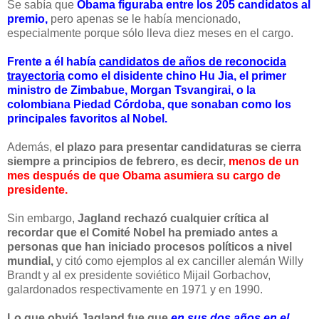
Se sabía que
Obama figuraba entre los 205 candidatos al
premio,
pero apenas se le había mencionado,
especialmente porque sólo lleva diez meses en el cargo.
Frente a él había
candidatos de años de reconocida
trayectoria
como el disidente chino Hu Jia, el primer
ministro de Zimbabue, Morgan Tsvangirai, o la
colombiana Piedad Córdoba, que sonaban como los
principales favoritos al Nobel.
Además,
el plazo para presentar candidaturas se cierra
siempre a principios de febrero, es decir,
menos de un
mes
después de que Obama asumiera su cargo de
presidente.
Sin embargo,
Jagland rechazó cualquier crítica
al
recordar que el Comité Nobel ha premiado antes a
personas que han iniciado procesos políticos a nivel
mundial,
y citó como ejemplos al ex canciller alemán Willy
Brandt y al ex presidente soviético Mijail Gorbachov,
galardonados respectivamente en 1971 y en 1990.
Lo que obvió Jagland
fue que
en sus dos años en el