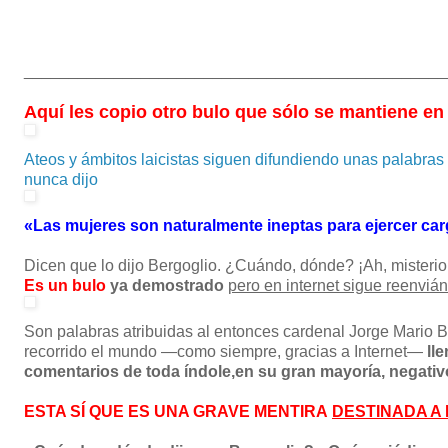
_______________________________________________
Aquí les copio otro bulo que sólo se mantiene en 
Ateos y ámbitos laicistas siguen difundiendo unas palabra
nunca dijo
«Las mujeres son naturalmente ineptas para ejercer car
Dicen que lo dijo Bergoglio. ¿Cuándo, dónde? ¡Ah, misterio,
Es un bulo
ya demostrado
pero en internet sigue reenviá
Son palabras atribuidas al entonces cardenal Jorge Mario B
recorrido el mundo —como siempre, gracias a Internet—
l
le
comentarios de toda índole,en su gran mayoría, negativ
ESTA SÍ QUE ES UNA
GRAVE MENTIRA
DESTINADA A