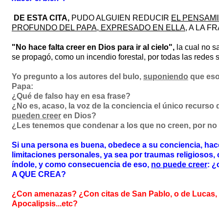
DE ESTA CITA,
PUDO ALGUIEN REDUCIR
EL PENSAMI
PROFUNDO DEL PAPA, EXPRESADO EN ELLA
, A LA 
"No hace falta creer en Dios para ir al cielo",
la cual no s
se propagó, como un incendio forestal, por todas las redes s
Yo pregunto a los autores del bulo,
suponiendo
que eso
Papa:
¿Qué de falso hay en esa frase?
¿No es, acaso, la voz de la conciencia el único recurso
pueden creer
en Dios?
¿Les tenemos que condenar a los que no creen, por no
Si una persona es buena, obedece a su conciencia, hace
limitaciones personales, ya sea por traumas religiosos,
índole, y como consecuencia de eso,
no puede creer
: 
A QUE CREA?
¿Con amenazas? ¿Con citas de San Pablo, o de Lucas, o
Apocalipsis...etc?