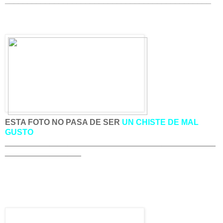
______________________________
________________
ESTA FOTO NO PASA DE SER
UN CHISTE DE MAL
GUSTO
_______________________________________________
_________________