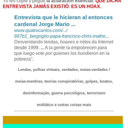
Yo les copié y pegué
la aclaración esencial:
QUE DICHA
ENTREVISTA JAMÁS EXISTIÓ: ES UN HOAX.
Entrevista que le hicieran al entonces
cardenal Jorge Mario
...
www.quatrocantos.com/.../
667b1_bergoglio-papa-
francisco-chris-mathe.
..
Desvendando lendas,
hoaxes
e mitos da Internet
desde 1999.
...
A la
gente
la
empobrecen para
que
luego vote por quienes
los
hundieron
en la
pobreza".
Lendas, pulhas virtuais, verdades, meias-verdades /
meias-mentiras, teorias conspiratórias, golpes, boatos,
desinformação, guerra psicológica, terrorismo
midiático e outras coisas mais