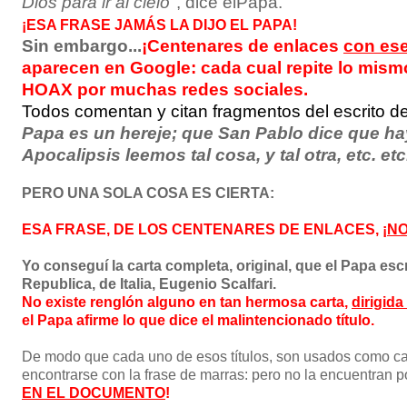
Dios para ir al cielo
", dice elPapa.
¡ESA FRASE JAMÁS LA DIJO EL PAPA!
Sin embargo...
¡Centenares de enlaces
con ese
aparecen en Google: cada cual repite lo mismo
HOAX por muchas redes sociales.
Todos comentan y citan fragmentos del escrito d
Papa es un hereje; que San Pablo dice que hay
Apocalipsis leemos tal cosa, y tal otra, etc. etc
PERO UNA SOLA COSA ES CIERTA:
ESA FRASE, DE LOS CENTENARES DE ENLACES, ¡
NO
Yo conseguí la carta completa, original, que el Papa escri
Republica, de Italia, Eugenio Scalfari.
No existe renglón alguno en tan hermosa carta,
dirigida
el Papa afirme lo que dice el malintencionado título.
De modo que cada uno de esos títulos, son usados como c
encontrarse con la frase de marras: pero no la encuentran 
EN EL DOCUMENTO
!