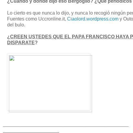
¿Cuándo y dónde dijo eso Bergoglio? ¿Qué periódicos l
Lo cierto es que nunca lo dijo, y nunca lo recogió ningún pe
Fuentes como Uccronline.it,
Ciaolord.wordpress.com
y Outo
del bulo.
¿
CREEN USTEDES QUE EL PAPA FRANCISCO HAYA 
DISPARATE
?
_______________________________________________
_____________________