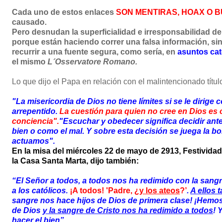
Cada uno de estos enlaces
SON MENTIRAS, HOAX O B
causado.
Pero desnudan la superficialidad e irresponsabilidad d
porque están haciendo correr una falsa información,
sin
recurrir a una fuente segura, como sería, en
asuntos cat
el mismo
L´Osservatore Romano.
Lo que dijo el Papa en relación con el malintencionado título
"La misericordia de Dios no tiene límites si se le dirige 
arrepentido.
La cuestión para quien no cree en Dios es 
conciencia".
"Escuchar y obedecer significa decidir ant
bien o como el mal. Y sobre esta decisión se juega la 
actuamos".
En la misa del miércoles 22 de mayo de 2913, Festividad
la Casa Santa Marta,
dijo también:
“El Señor a todos, a todos nos ha redimido con la sangr
a los católicos.
¡A todos! 'Padre, ¿
y los ateos
?’
.
A ellos 
sangre nos hace hijos de Dios de primera clase! ¡Hemo
de Dios
y la sangre de Cristo nos ha redimido a todos
! 
hacer el bien”.