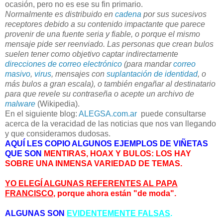
ocasión, pero no es ese su fin primario.
Normalmente es distribuido en
cadena
por sus sucesivos
receptores debido a su contenido impactante que parece
provenir de una fuente seria y fiable, o porque el mismo
mensaje pide ser reenviado. Las personas que crean bulos
suelen tener como objetivo captar indirectamente
direcciones de correo electrónico
(para mandar
correo
masivo
,
virus
, mensajes con
suplantación de identidad
, o
más bulos a gran escala), o también engañar al destinatario
para que revele su contraseña o acepte un archivo de
malware
(Wikipedia).
En el siguiente blog:
ALEGSA.com.ar
puede consultarse
acerca de la veracidad de las noticias que nos van llegando
y que consideramos dudosas.
AQUÍ LES COPIO ALGUNOS EJEMPLOS DE VIÑETAS
QUE SON
MENTIRAS, HOAX Y BULOS: LOS HAY
SOBRE UNA INMENSA VARIEDAD DE TEMAS.
YO ELEGÍ ALGUNAS REFERENTES AL PAPA
FRANCISCO
, por
que ahora están "de moda"
.
ALGUNAS SON
EVIDENTEMENTE FALSAS
.