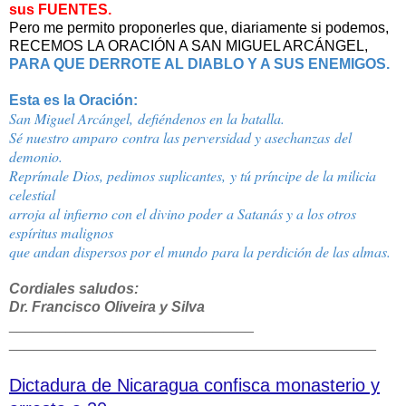
sus FUENTES.
Pero me permito proponerles que, diariamente si podemos,
RECEMOS LA ORACIÓN A SAN MIGUEL ARCÁNGEL,
PARA QUE DERROTE AL DIABLO Y A SUS ENEMIGOS.
Esta es la Oración:
San Miguel Arcángel,
defiéndenos en la batalla.
Sé nuestro amparo
contra las perversidad y asechanzas
del
demonio.
Reprímale Dios, pedimos suplicantes,
y tú príncipe de la milicia
celestial
arroja al infierno con el divino poder
a Satanás y a los otros
espíritus malignos
que andan dispersos por el mundo
para la perdición de las almas.
Cordiales saludos:
Dr. Francisco Oliveira y Silva
______________________________
______________________________
_______________
Dictadura de Nicaragua confisca monasterio y