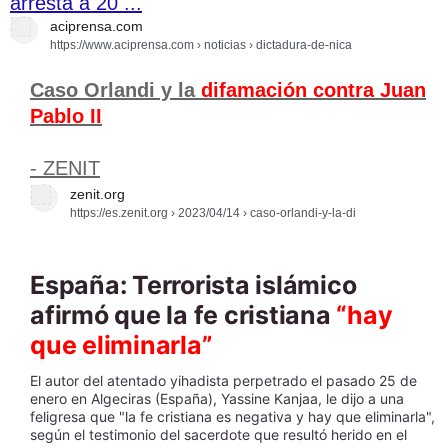
arresta a 20 ...
aciprensa.com
https://www.aciprensa.com
› noticias › dictadura-de-nica
Caso Orlandi y la
difamación contra Juan
Pablo II
- ZENIT
zenit.org
https://es.zenit.org
› 2023/04/14 › caso-orlandi-y-la-di
España: Terrorista islámico
afirmó que la fe cristiana
“hay
que eliminarla”
El autor del atentado yihadista perpetrado el pasado 25 de
enero en Algeciras (España), Yassine Kanjaa, le dijo a una
feligresa que "la fe cristiana es negativa y hay que eliminarla",
según el testimonio del sacerdote que resultó herido en el