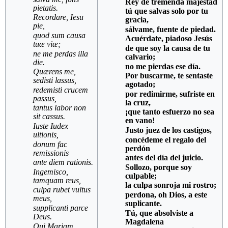
Rey de tremenda majestad
pietatis.
tú que salvas solo por tu
Recordare, Iesu
gracia,
pie,
sálvame, fuente de piedad.
quod sum causa
Acuérdate, piadoso Jesús
tuæ viæ;
de que soy la causa de tu
ne me perdas illa
calvario;
die.
no me pierdas ese día.
Quærens me,
Por buscarme, te sentaste
sedisti lassus,
agotado;
redemisti crucem
por redimirme, sufriste en
passus,
la cruz,
tantus labor non
¡que tanto esfuerzo no sea
sit cassus.
en vano!
Iuste Iudex
Justo juez de los castigos,
ultionis,
concédeme el regalo del
donum fac
perdón
remissionis
antes del día del juicio.
ante diem rationis.
Sollozo, porque soy
Ingemisco,
culpable;
tamquam reus,
la culpa sonroja mi rostro;
culpa rubet vultus
perdona, oh Dios, a este
meus,
suplicante.
supplicanti parce
Tú, que absolviste a
Deus.
Magdalena
Qui Mariam