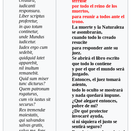
creatura,
terrible
iudicanti
por todo el reino de los
responsura.
muertos,
Liber scriptus
para reunir a todos ante el
proferetur,
trono.
in quo totum
La muerte y la Naturaleza
continetur,
se asombrarán,
unde Mundus
cuando todo lo creado
iudicetur.
resucite
Iudex ergo cum
para responder ante su
sedebit,
juez.
quidquid latet
Se abrirá el libro escrito
apparebit,
que todo lo contiene
nil inultum
y por el que el mundo será
remanebit.
juzgado.
Quid sum miser
Entonces, el juez tomará
tunc dicturus?
asiento,
Quem patronum
todo lo oculto se mostrará
rogaturus,
y nada quedará impune.
cum vix iustus sit
¿Qué alegaré entonces,
securus?
pobre de mí?
Rex tremendæ
¿De qué protector
maiestatis,
invocaré ayuda,
qui salvandos
si ni siquiera el justo se
salvas gratis,
sentirá seguro?
salva me, fons