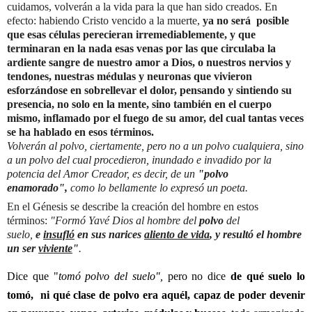
cuidamos, volverán a la vida para la que han sido creados. En
efecto: habiendo Cristo vencido a la muerte,
ya no será posible
que esas células perecieran irremediablemente, y que
terminaran en la nada esas venas por las que circulaba la
ardiente sangre de nuestro amor a Dios, o nuestros nervios y
tendones, nuestras médulas y neuronas que vivieron
esforzándose en sobrellevar el dolor, pensando y sintiendo su
presencia, no solo en la mente, sino también en el cuerpo
mismo, inflamado por el fuego de su amor, del cual tantas veces
se ha hablado en esos términos.
Volverán al polvo, ciertamente, pero no a un polvo cualquiera, sino
a un polvo del cual procedieron, inundado e invadido por la
potencia del Amor Creador, es decir, de un
"polvo
enamorado",
como lo bellamente lo expresó un poeta.
En el Génesis
se describe la creación del hombre en estos
términos:
"Formó Yavé Dios al hombre del
polvo
del
suelo,
e
insufló
en sus narices
aliento de vida
, y resultó el hombre
un ser
viviente
"
.
Dice que "
tomó polvo del suelo",
pero no dice
de qué suelo lo
tomó, ni qué clase de polvo era aquél, capaz de
poder devenir