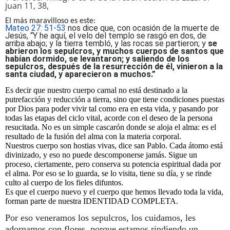
juan 11, 38,
El más maravilloso es este:
Mateo 27: 51-53
nos dice que, con ocasión de la muerte de
Jesús, “Y he aquí, el velo del templo se rasgó en dos, de
arriba abajo; y la tierra tembló, y las rocas se partieron; y
se
abrieron los sepulcros, y muchos cuerpos de santos que
habían dormido, se levantaron; y saliendo de los
sepulcros, después de la resurrección de él, vinieron a la
santa ciudad, y aparecieron a muchos.”
Es decir que nuestro cuerpo carnal no está destinado a la
putrefacción y reducción a tierra, sino que tiene condiciones puestas
por Dios para poder vivir tal como era en esta vida, y pasando por
todas las etapas del ciclo vital, acorde con el deseo de la persona
resucitada. No es un simple cascarón donde se aloja el alma: es el
resultado de la fusión del alma con la materia corporal.
Nuestros cuerpo son hostias vivas, dice san Pablo. Cada átomo está
divinizado, y eso no puede descomponerse jamás. Sigue un
proceso, ciertamente, pero conserva su potencia espiritual dada por
el alma. Por eso se lo guarda, se lo visita, tiene su día, y se rinde
culto al cuerpo de los fieles difuntos.
Es que el cuerpo nuevo y el cuerpo que hemos llevado toda la vida,
forman parte de nuestra IDENTIDAD COMPLETA.
Por eso veneramos los sepulcros, los cuidamos, les
adornamos con flores, porque estamos rindiendo un