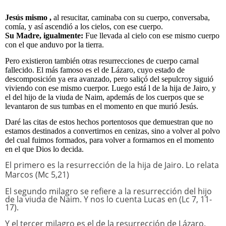
Jesús mismo ,
al resucitar, caminaba con su cuerpo, conversaba,
comía, y así ascendió a los cielos, con ese cuerpo.
Su Madre, igualmente:
Fue llevada al cielo con ese mismo cuerpo
con el que anduvo por la tierra.
Pero existieron también otras resurrecciones de cuerpo carnal
fallecido. El más famoso es el de Lázaro, cuyo estado de
descomposición ya era avanzado, pero saliçó del sepulcroy siguió
viviendo con ese mismo cuerpor. Luego está l de la hija de Jairo, y
el del hijo de la viuda de Naim, apdemás de los cuerpos que se
levantaron de sus tumbas en el momento en que murió Jesús.
Daré las citas de estos hechos portentosos que demuestran que no
estamos destinados a convertirnos en cenizas, sino a volver al polvo
del cual fuimos formados, para volver a formarnos en el momento
en el que Dios lo decida.
El primero es la resurrección de la hija de Jairo. Lo relata
Marcos (Mc 5,21)
El segundo milagro se refiere a la resurrección del hijo
de la viuda de Naim. Y nos lo cuenta Lucas en (Lc 7, 11-
17).
Y el tercer milagro es el de la resurrección de Lázaro.