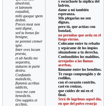
y escuchaste la súplica del
absolvisti,
ladrón,
et latronem
dame a mí también
exaudisti,
esperanza.
mihi quoque spem
Mis plegarias no son
dedisti.
dignas,
Preces meæ non
pero tú, que actúas con
sunt dignæ,
bondad,
sed tu bonus fac
no permitas que arda en el
benigne,
fuego eterno.
ne perenni cremer
Colócame entre tu rebaño
igne.
y sepárame de los impíos
Inter oves locum
situándome a tu derecha.
præsta,
Confundidos los malditos,
et ab hædis me
arrojados a las llamas
sequestra,
acerbas,
statuens in parte
llámame entre los benditos.
dextra.
Te ruego compungido y de
Confutatis
rodillas,
maledictis,
con el corazón contrito,
flammis acribus
casi en cenizas,
addictis,
que cuides de mí en el
voca me cum
final.
benedictis.
Será de lagrimas aquel día,
Oro supplex et
en que del polvo resurja
acclinis,