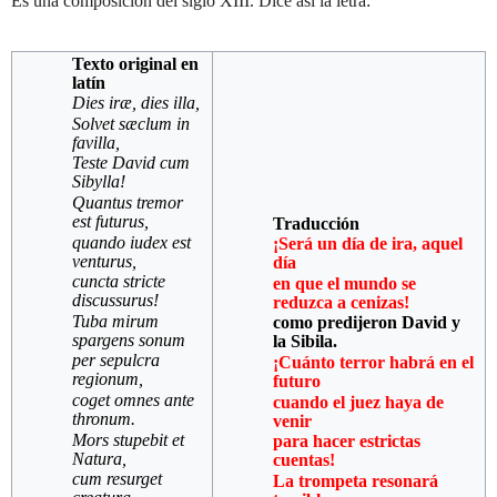
Es una composición del siglo XIII. Dice así la letra:
Texto original en
latín
Dies iræ, dies illa,
Solvet sæclum in
favilla,
Teste David cum
Sibylla!
Quantus tremor
est futurus,
Traducción
quando iudex est
¡Será un día de ira, aquel
venturus,
día
cuncta stricte
en que el mundo se
discussurus!
reduzca a cenizas!
Tuba mirum
como predijeron David y
spargens sonum
la Sibila.
per sepulcra
¡Cuánto terror habrá en el
regionum,
futuro
coget omnes ante
cuando el juez haya de
thronum.
venir
Mors stupebit et
para hacer estrictas
Natura,
cuentas!
cum resurget
La trompeta resonará