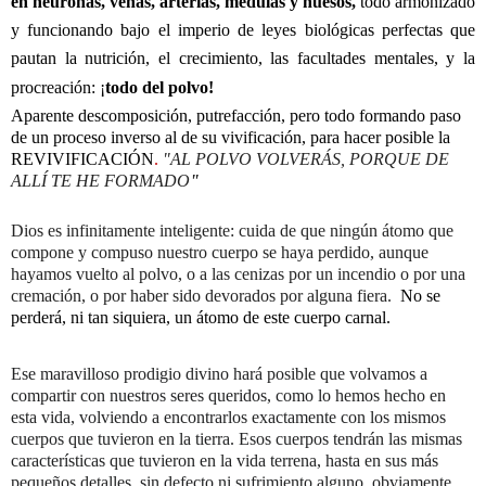
en neuronas, venas, arterias, médulas y huesos,
todo armonizado
y funcionando bajo el imperio de leyes biológicas perfectas que
pautan la nutrición, el crecimiento, las facultades mentales, y la
procreación: ¡
todo del polvo!
Aparente descomposición, putrefacción, pero todo formando paso
de un proceso inverso al de su vivificación, para hacer posible la
REVIVIFICACIÓN
.
"AL POLVO VOLVERÁS, PORQUE DE
ALLÍ TE HE FORMADO
"
Dios es infinitamente inteligente: cuida de que ningún átomo que
compone y compuso nuestro cuerpo se haya perdido, aunque
hayamos vuelto al polvo, o a las cenizas por un incendio o por una
cremación, o por haber sido devorados por alguna fiera.
No se
perderá, ni tan siquiera, un átomo de este cuerpo carnal.
Ese maravilloso prodigio divino hará posible que volvamos a
compartir con nuestros seres queridos, como lo hemos hecho en
esta vida, volviendo a encontrarlos exactamente con los mismos
cuerpos que tuvieron en la tierra. Esos cuerpos tendrán las mismas
características que tuvieron en la vida terrena, hasta en sus más
pequeños detalles, sin defecto ni sufrimiento alguno, obviamente,