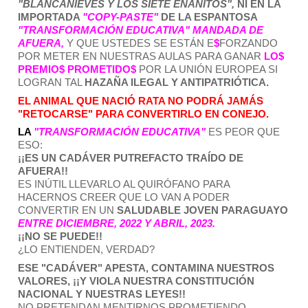
"BLANCANIEVES Y LOS SIETE ENANITOS",
 NI EN LA 
IMPORTADA 
"COPY-PASTE"
 DE LA ESPANTOSA 
"TRANSFORMACIÓN EDUCATIVA" 
MANDADA DE 
AFUERA, 
Y QUE USTEDES SE ESTÁN E
$
FORZANDO 
POR METER EN NUESTRAS AULAS PARA GANAR 
LO$
PREMIO$ PROMETIDO$
 POR LA UNIÓN EUROPEA SI 
LOGRAN TAL 
HAZAÑA ILEGAL Y ANTIPATRIÓTICA.
EL ANIMAL QUE NACIÓ RATA NO PODRÁ JAMÁS 
"RETOCARSE" PARA CONVERTIRLO EN CONEJO.
LA 
"TRANSFORMACIÓN EDUCATIVA"
ES PEOR QUE 
ESO:
¡¡ES UN CADÁVER PUTREFACTO TRAÍDO DE 
AFUERA!!
ES INÚTIL LLEVARLO AL QUIRÓFANO PARA 
HACERNOS CREER QUE LO VAN A PODER 
CONVERTIR EN UN 
SALUDABLE JOVEN PARAGUAYO 
ENTRE DICIEMBRE, 2022 Y ABRIL, 2023.
¡¡NO SE PUEDE!!
¿LO ENTIENDEN, VERDAD?
ESE "CADÁVER" APESTA, CONTAMINA NUESTROS 
VALORES, ¡¡Y VIOLA NUESTRA CONSTITUCIÓN 
NACIONAL Y NUESTRAS LEYES!!
NO PRETENDAN MENTIRNOS PROMETIENDO 