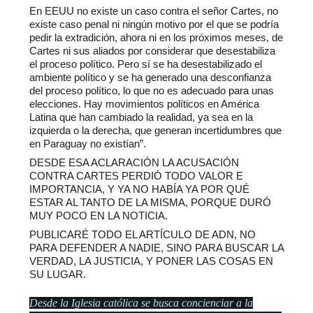
En EEUU no existe un caso contra el señor Cartes, no 
existe caso penal ni ningún motivo por el que se podría 
pedir la extradición, ahora ni en los próximos meses, de 
Cartes ni sus aliados por considerar que desestabiliza 
el proceso político. Pero sí se ha desestabilizado el 
ambiente político y se ha generado una desconfianza 
del proceso político, lo que no es adecuado para unas 
elecciones. Hay movimientos políticos en América 
Latina que han cambiado la realidad, ya sea en la 
izquierda o la derecha, que generan incertidumbres que 
en Paraguay no existían”.
DESDE ESA ACLARACIÓN LA ACUSACIÓN 
CONTRA CARTES PERDIÓ TODO VALOR E 
IMPORTANCIA, Y YA NO HABÍA YA POR QUÉ 
ESTAR AL TANTO DE LA MISMA, PORQUE DURÓ 
MUY POCO EN LA NOTICIA.
PUBLICARÉ TODO EL ARTÍCULO DE ADN, NO 
PARA DEFENDER A NADIE, SINO PARA BUSCAR LA 
VERDAD, LA JUSTICIA, Y PONER LAS COSAS EN 
SU LUGAR.
Desde la Iglesia católica se busca concienciar a la