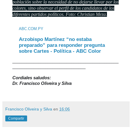
población sobre la necesidad de no dejarse llevar por los
colores, sino observar el perfil de los candidatos de los
diferentes partidos políticos. Foto: Christian Meza.
ABC.COM.PY
Arzobispo Martínez “no estaba
preparado” para responder pregunta
sobre Cartes - Política - ABC Color
_____________________________________________
_______________________________
Cordiales saludos:

Dr. Francisco Oliveira y Silva
Francisco Oliveira y Silva
en
16:06
Compartir