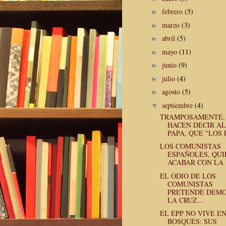
febrero
(5)
►
marzo
(3)
►
abril
(5)
►
mayo
(11)
►
junio
(9)
►
julio
(4)
►
agosto
(5)
►
septiembre
(4)
▼
TRAMPOSAMENTE,
HACEN DECIR AL
PAPA, QUE "LOS P
LOS COMUNISTAS
ESPAÑOLES, QU
ACABAR CON LA I
EL ODIO DE LOS
COMUNISTAS
PRETENDE DEM
LA CRUZ...
EL EPP NO VIVE E
BOSQUES: SUS