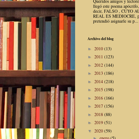
Queridos amigos y lector
llegó este poema apócrifo,
decir, FALSO , CUYO 
REAL ES MEDIOCRE, p
pretendió asignarle su p...
Archivo del blog
2010
(13)
►
2011
(123)
►
2012
(144)
►
2013
(186)
►
2014
(218)
►
2015
(198)
►
2016
(166)
►
2017
(156)
►
2018
(88)
►
2019
(51)
►
2020
(59)
▼
enero
(5)
►