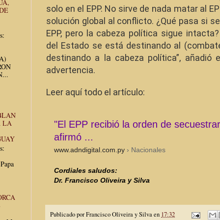
UA,
solo en el EPP. No sirve de nada matar al EP
 DE
solución global al conflicto. ¿Qué pasa si s
EPP, pero la cabeza política sigue intacta?
s:
del Estado se está destinando al (combate
destinando a la cabeza política”, añadió 
UA)
RON
advertencia.
...
Leer aquí todo el artículo:
BLAN
 LA
"El EPP recibió la orden de secuestra
afirmó ...
GUAY
s:
www.adndigital.com.py
› Nacionales
 Papa
Cordiales saludos:
Dr. Francisco Oliveira y Silva
ORCA
E
Publicado por
Francisco Oliveira y Silva
en
17:32