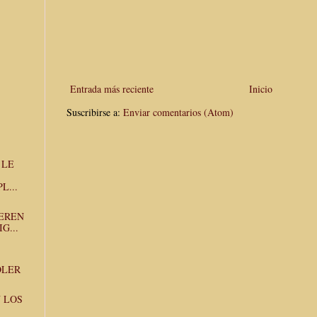
Entrada más reciente
Inicio
Suscribirse a:
Enviar comentarios (Atom)
 LE
L...
IEREN
G...
OLER
N LOS