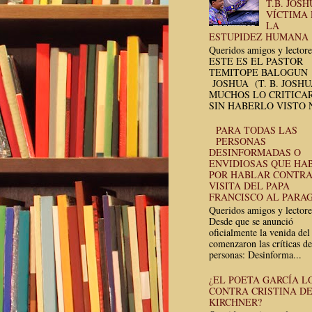
T.B. JOSH
VÍCTIMA
LA
ESTUPIDEZ HUMANA
Queridos amigos y lectore
ESTE ES EL PASTOR
TEMITOPE BALOGUN
JOSHUA (T. B. JOSH
MUCHOS LO CRITICA
SIN HABERLO VISTO N
PARA TODAS LAS
PERSONAS
DESINFORMADAS O
ENVIDIOSAS QUE HA
POR HABLAR CONTRA
VISITA DEL PAPA
FRANCISCO AL PARA
Queridos amigos y lectore
Desde que se anunció
oficialmente la venida del
comenzaron las críticas de
personas: Desinforma...
¿EL POETA GARCÍA L
CONTRA CRISTINA D
KIRCHNER?