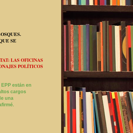
BOSQUES.
QUE SE
TAT: LAS OFICINAS
ONAJES POLÍTICOS
l EPP están en
altos cargos
de una
afirmé.