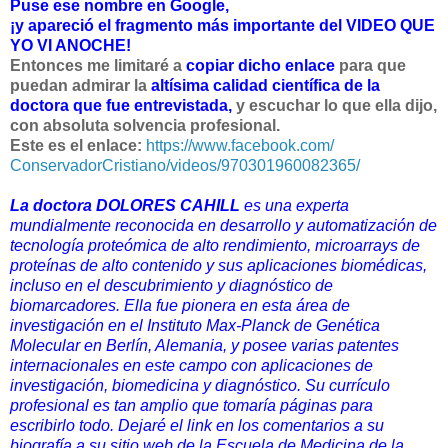
Puse ese nombre en Google,
¡y apareció el fragmento más importante del VIDEO QUE
YO VI ANOCHE!
Entonces me limitaré a
copiar dicho enlace
para que
puedan admirar la
altísima calidad científica de la
doctora que fue entrevistada,
y escuchar lo que ella dijo,
con absoluta solvencia profesional.
Este es el enlace:
https://www.
facebook.com/
ConservadorCristiano/videos/
970301960082365/
La doctora DOLORES CAHILL
es una experta
mundialmente reconocida en desarrollo y automatización de
tecnología proteómica de alto rendimiento, microarrays de
proteínas de alto contenido y sus aplicaciones biomédicas,
incluso en el descubrimiento y diagnóstico de
biomarcadores. Ella fue pionera en esta área de
investigación en el Instituto Max-Planck de Genética
Molecular en Berlín, Alemania,
y posee varias patentes
internacionales en este campo con aplicaciones de
investigación, biomedicina y diagnóstico. Su currículo
profesional es tan amplio que tomaría páginas para
escribirlo todo. Dejaré el link en los comentarios a su
biografía a su sitio web de la Escuela de Medicina de la