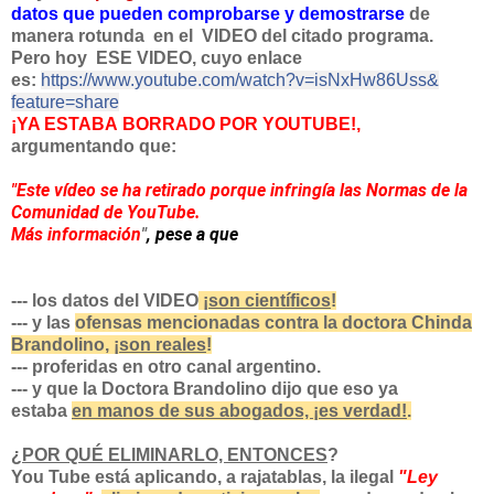
datos que pueden comprobarse y demostrarse
de
manera rotunda en el VIDEO del citado programa.
Pero hoy ESE VIDEO, cuyo enlace
es:
https://www.youtube.
com/watch?v=isNxHw86Uss&
feature=share
¡YA ESTABA
BORRADO POR YOUTUBE!,
argumentando que:
"Este vídeo se ha retirado porque infringía las Normas de la
Comunidad de YouTube.
Más información
"
, pese a que
--- los datos del VIDEO
¡
son c
ientíficos
!
--- y las
ofensas mencionadas contra la doctora Chinda
Brandolino, ¡
son reales
!
--- proferidas en otro canal argentino.
--- y que la Doctora Brandolino dijo que eso ya
estaba
en manos de sus abogados, ¡es verdad!
.
¿
POR QUÉ ELIMINARLO, ENTONCES
?
You Tube está aplicando, a rajatablas, la ilegal
"Ley