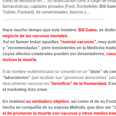
como se denunció en ... Su financiación corre a cargo de em
farmacéuticas, capitales privados (Ford, Rockefeller,
Bill Gat
Tudner, Packard), de universidades, bancos y ...
______________________________
______________
Hace mucho tiempo que este hombre,
Bill Gates,
se dedic
negocio de las vacunas mortales.
Así se llaman todas aquellas
"nuevas vacunas",
muy publ
y
"recomendadas",
pero inexistentes en la Medicina tradic
cuyos efectos colaterales pueden ser devastadores,
caus
incluso la muerte.
Este hombre multimillonario se convirtió en un
"idolo"
de cie
"laboratorios"
que recibían sus "generosas donaciones" par
descubrieran vacunas en
"beneficio"
de la Humanidad.
Eso
el marketing hizo creer.
En realidad
su verdadero objetivo,
así como el de su Fun
hecha en compañía de su esposa Melinda, que dice ser "c
el de promover la muerte con vacunas y otros medios bie