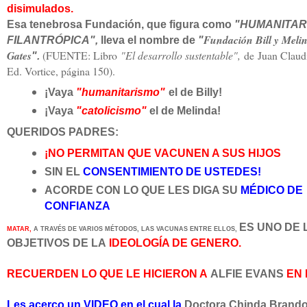
disimulados.
Esa tenebrosa Fundación, que figura como
"HUMANITARI
Fundación Bill y Meli
FILANTRÓPICA",
lleva el nombre de
"
Gates
(FUENTE: Libro
"El desarrollo sustentable",
de
Juan Claud
".
Ed. Vortice, página 150).
¡Vaya
"humanitarismo"
el de Billy!
¡Vaya
"catolicismo"
el de Melinda!
QUERIDOS PADRES:
¡NO PERMITAN QUE VACUNEN A SUS HIJOS
SIN EL
CONSENTIMIENTO DE USTEDES!
ACORDE CON LO QUE LES DIGA SU
MÉDICO DE
CONFIANZA
ES UNO DE 
MATAR,
A TRAVÉS DE VARIOS MÉTODOS, LAS VACUNAS ENTRE ELLOS,
OBJETIVOS DE LA
IDEOLOGÍA DE GENERO.
RECUERDEN LO QUE LE HICIERON A
ALFIE EVANS
EN
Les acerco un VIDEO en el cual la
Doctora Chinda Brando