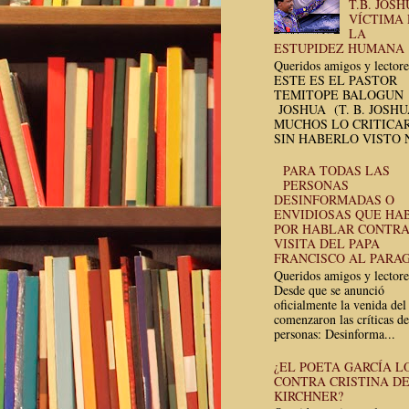
T.B. JOSH
VÍCTIMA
LA
ESTUPIDEZ HUMANA
Queridos amigos y lectore
ESTE ES EL PASTOR
TEMITOPE BALOGUN
JOSHUA (T. B. JOSH
MUCHOS LO CRITICA
SIN HABERLO VISTO N
PARA TODAS LAS
PERSONAS
DESINFORMADAS O
ENVIDIOSAS QUE HA
POR HABLAR CONTRA
VISITA DEL PAPA
FRANCISCO AL PARA
Queridos amigos y lectore
Desde que se anunció
oficialmente la venida del
comenzaron las críticas de
personas: Desinforma...
¿EL POETA GARCÍA L
CONTRA CRISTINA D
KIRCHNER?