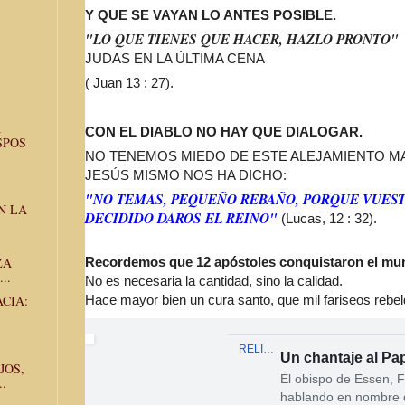
Y QUE SE VAYAN LO ANTES POSIBLE.
"LO QUE TIENES QUE HACER, HAZLO PRONTO
JUDAS EN LA ÚLTIMA CENA
( Juan 13 : 27).
A
CON EL DIABLO NO HAY QUE DIALOGAR.
SPOS
NO TENEMOS MIEDO DE ESTE ALEJAMIENTO M
JESÚS MISMO NOS HA DICHO:
"NO TEMAS, PEQUEÑO REBAÑO, PORQUE VUES
N LA
DECIDIDO DAROS EL REINO"
(Lucas, 12 : 32).
ZA
Recordemos que 12 apóstoles conquistaron el mu
..
No es necesaria la cantidad, sino la calidad.
Hace mayor bien un cura santo, que mil fariseos rebel
CIA:
RELIGIONENLIBERTAD.COM
Un chantaje al Pa
JOS,
El obispo de Essen, 
.
hablando en nombre 