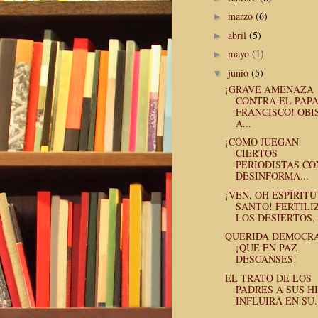
marzo
(6)
►
abril
(5)
►
mayo
(1)
►
junio
(5)
▼
¡GRAVE AMENAZA
CONTRA EL PAP
FRANCISCO! OBI
A...
¡CÓMO JUEGAN
CIERTOS
PERIODISTAS CO
DESINFORMA...
¡VEN, OH ESPÍRITU
SANTO! FERTILI
LOS DESIERTOS, .
QUERIDA DEMOCRA
¡QUE EN PAZ
DESCANSES!
EL TRATO DE LOS
PADRES A SUS HI
INFLUIRÁ EN SU..