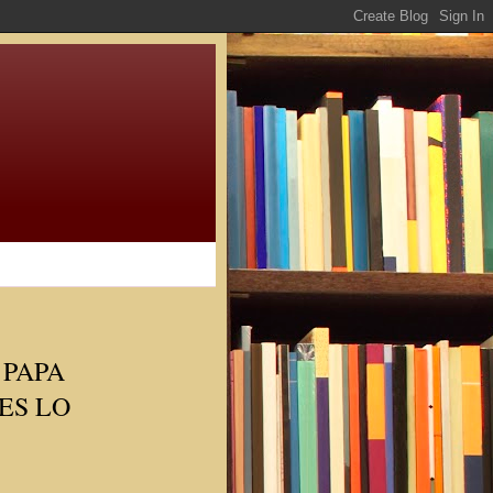
 PAPA
ES LO