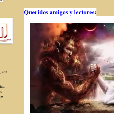
Queridos amigos y lectores:
, con
ias,
os
más