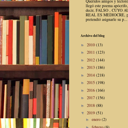
Queridos amigos y lector
llegó este poema apócrifo,
decir, FALSO , CUYO 
REAL ES MEDIOCRE, p
pretendió asignarle su p...
Archivo del blog
2010
(13)
►
2011
(123)
►
2012
(144)
►
2013
(186)
►
2014
(218)
►
2015
(198)
►
2016
(166)
►
2017
(156)
►
2018
(88)
►
2019
(51)
▼
enero
(2)
►
febrero
(8)
►