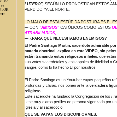
es: Me
LUTERO",
SEGÚN LO PRONOSTICAN ESTOS A
 es
AUTOR
PERDIDO YA EL NORTE.
ero
LO MALO DE ESTA ESTÚPIDA POSTURA ES EL 
--- CON
"AMIGOS"
CATÓLICOS COMO ESTOS
OB
ATRABILIARIOS,
--- ¿PARA QUÉ NECESITAMOS ENEMIGOS?
El Padre Santiago Martin, sacerdote admirable por
materia doctrinal, explica en este VIDEO, sin pelos 
están tramando estos religiosos infieles,
que están 
sus votos sacerdotales y episcopales de fidelidad a Cr
sangre, como lo ha hecho Él por nosotros.
El Padre Santiago es un Youtuber cuyas pequeñas ref
profundas y claras, nos ponen ante la
verdadera figu
religioso.
Este sacerdote ha fundado la Congregación de los
Fra
tiene muy claros perfiles de persona vigorizada por u
Iglesia y al sacerdocio.
QUE SE VAYAN LOS DISCONFORMES,