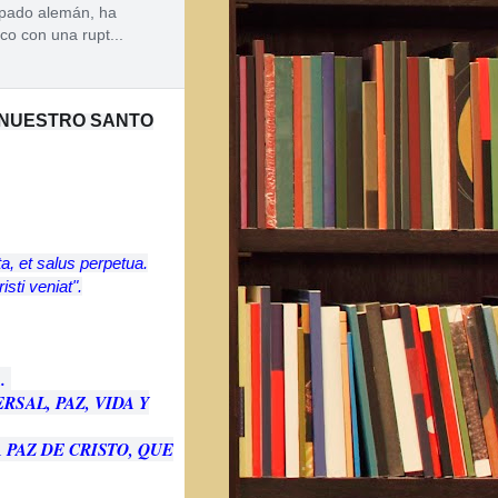
opado alemán, ha
o con una rupt...
 NUESTRO SANTO
ta, et salus perpetua.
sti veniat".
A.
SAL, PAZ, VIDA Y
PAZ DE CRISTO, QUE