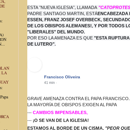
UA,
 DE
ESTA "NUEVA IGLESIA", LLAMADA
"CATOPROTES
PADRE SANTIAGO MARTIN, ESTÁ
ENCABEZADA 
ESSEN, FRANZ JOSEF OVERBECK, SECUNDADO
s:
DE LOS OBISPOS ALEMANES!, Y POR TODOS L
"LIBERALES" DEL MUNDO.
UA)
POR ESO LA AMENAZA ES QUE
"ESTA RUPTURA
RON
...
DE LUTERO".
BLAN
 LA
Francisco Oliveira
GUAY
41 min
·
s:
 Papa
GRAVE AMENAZA CONTRA EL PAPA FRANCISCO.
LA MAYORÍA DE OBISPOS EXIGEN AL PAPA
---
CAMBIOS IMPENSABLES,
ORCA
---
¡O SE VAN DE LA IGLESIA!
E
ESTAMOS AL BORDE DE UN CISMA,
"PEOR QUE