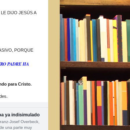
"
LE DIJO JESÚS A
ASIVO, PORQUE
TRO PADRE HA
ndo para Cristo.
des.
pa ya indisimulado
Franz-Josef Overbeck,
de una parte muy