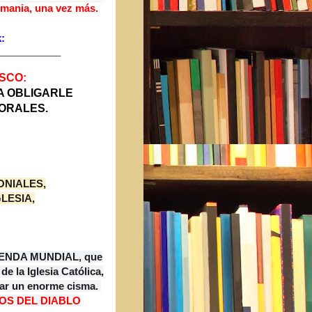
emania, una vez más.
:
__________
___
SCO:
A OBLIGARLE
ORALES.
ONIALES,
LESIA,
 AGENDA MUNDIAL, que
e la Iglesia Católica,
ear un enorme cisma.
OS DEL DIABLO