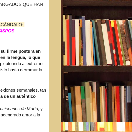
MARGADOS QUE HAN
ESCÁNDALO:
ISPOS
 su firme postura en
en la lengua, lo que
pisoteando al extremo
isto hasta derramar la
lexiones semanales, tan
ra de un auténtico
nciscanos de María,
y
n acendrado amor a la