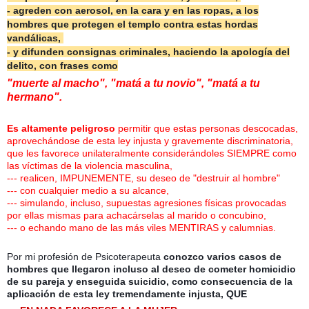
- agreden con aerosol, en la cara y en las ropas, a los
hombres que protegen el templo contra estas hordas
vandálicas,
- y difunden consignas criminales, haciendo la apología del
delito, con frases como
"muerte al macho", "matá a tu novio", "matá a tu
hermano".
Es altamente peligroso
permitir que estas personas descocadas,
aprovechándose de esta ley injusta y gravemente discriminatoria,
que les favorece unilateralmente considerándoles SIEMPRE como
las víctimas de la violencia masculina,
--- realicen, IMPUNEMENTE, su deseo de "destruir al hombre"
--- con cualquier medio a su alcance,
--- simulando, incluso, supuestas agresiones físicas provocadas
por ellas mismas para achacárselas al marido o concubino,
--- o echando mano de las más viles MENTIRAS y calumnias.
Por mi profesión de Psicoterapeuta
conozco varios casos de
hombres que llegaron incluso al deseo de cometer homicidio
de su pareja y enseguida suicidio, como consecuencia de la
aplicación de esta ley tremendamente injusta, QUE