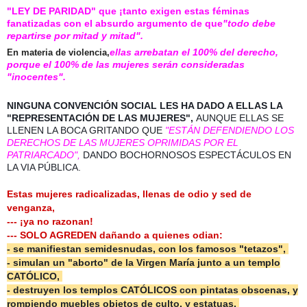
"LEY DE PARIDAD"
que ¡tanto exigen estas féminas
fanatizadas con el absurdo argumento de que
"todo debe
repartirse por mitad y mitad".
ellas arrebatan el 100% del derecho,
En materia de violencia,
porque el 100% de las mujeres serán consideradas
"inocentes".
NINGUNA CONVENCIÓN SOCIAL LES HA DADO A ELLAS LA
"REPRESENTACIÓN DE LAS MUJERES",
AUNQUE ELLAS SE
LLENEN LA BOCA GRITANDO QUE
"ESTÁN DEFENDIENDO LOS
DERECHOS DE LAS MUJERES OPRIMIDAS POR EL
PATRIARCADO",
DANDO BOCHORNOSOS ESPECTÁCULOS EN
LA VIA PÚBLICA.
Estas mujeres radicalizadas, llenas de odio y sed de
venganza,
--- ¡ya no razonan!
--- SOLO AGREDEN dañando a quienes odian:
- se manifiestan semidesnudas, con los famosos "tetazos",
- simulan un "aborto" de la Virgen María junto a un templo
CATÓLICO,
- destruyen los templos CATÓLICOS con pintatas obscenas, y
rompiendo muebles objetos de culto, y estatuas,