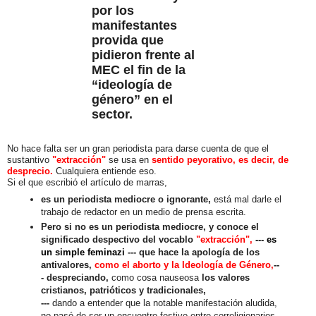
por los
manifestantes
provida que
pidieron frente al
MEC el fin de la
“ideología de
género” en el
sector.
No hace falta ser un gran periodista para darse cuenta de que el
sustantivo
"extracción"
se usa en
sentido peyorativo, es decir, de
desprecio.
Cualquiera entiende eso.
Si el que escribió el artículo de marras,
es un periodista mediocre o ignorante,
está mal darle el
trabajo de redactor en un medio de prensa escrita.
Pero si no es un periodista mediocre, y conoce el
significado despectivo del vocablo
"extracción",
--- es
un simple feminazi
--- que hace la apología de los
antivalores,
como el aborto y la Ideología de Género,
--
-
despreciando,
como cosa nauseosa
los valores
cristianos, patrióticos y tradicionales,
---
dando a entender que la notable manifestación aludida,
no pasó de ser un encuentro festivo entre correligionarios.