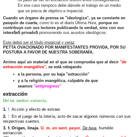
En ese caso tampoco debe dársele el trabajo en un medio
que se precia de objetivo e imparcial.
Cuando un órgano de prensa se "ideologiza", ya se convierte en
pasquín de cuarta,
como lo es el diario Última Hora,
porque no
contribuye con sus lectores publicando la verdad, sino con sus
intere$e$ privado$
promoviendo sus asuntos ideológicos.
Este debió ser el título imparcial y veraz
:
PETTA OVACIONADO POR MANIFESTANTES PROVIDA, POR SU
POSTURA A FAVOR DE NUESTRA SOBERANÍA.
Arrimo aquí un material en el que se comprueba que al decir
"de
extracción evangélica",
se está rebajando
a la persona, por su baja "extracción"
y a la religión evangélica, culpable de que
seamos
"antiprogress"
extracción
Del
lat. mediev.
extractio,
1.
f.
Acción y efecto de
extraer.
2.
f.
En el juego de la
lotería, acto de sacar
algunos números con sus
respectivas suertes.
3.
f.
Origen, linaje.
U. m. en sent. peyor.
De baja
, humilde
extracción.