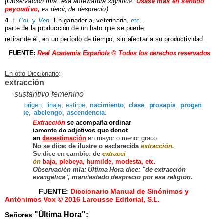
(Observación mía: esa abreviatura significa:
Úsase más en sentido
peyorativo,
es decir, de desprecio).
4.
f.
Col.
y
Ven.
En
ganadería, veterinaria,
etc.,
parte de la producción de un
hato que se puede
retirar de él, en un período
de tiempo, sin afectar a su
productividad.
FUENTE:
Real Academia Española © Todos los derechos reservados
En otro Diccionario
:
extracción
sustantivo
femenino
origen
,
linaje
,
estirpe
,
n
acim
iento
,
clase
,
prosapia
,
progen
ie
,
abolengo
,
ascendencia
.
Extracción
se
acompaña
ordinar
iamente
de
adjetivos
que
denot
an
desestimación
en
mayor
o
me
nor
grado.
No se
dice:
de
ilustre
o
escla
recida
extracción.
Se
dice
en
cambio:
de
extracci
ón
baja,
plebeya,
humilde,
mod
esta,
etc.
Observación mía: Última Hora dice: "de extracción
evangélica", manifestado desprecio por esa religión.
FUENTE:
Diccionario Manual de Sinónimos y
Antónimos Vox © 2016 Larousse Editorial, S.L.
"Última Hora":
Señores