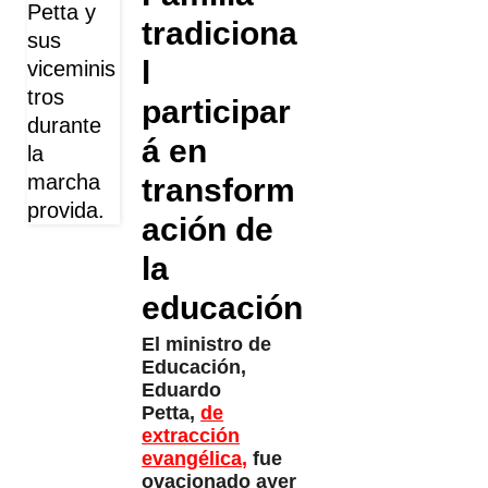
tradiciona
l
participar
á en
transform
ación de
la
educación
El ministro de
Educación,
Eduardo
Petta,
de
extracción
evangélica
,
fue
ovacionado ayer