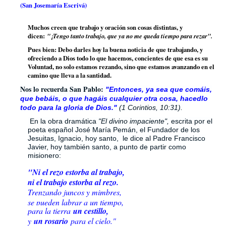
(San Josemaría Escrivá)
Muchos creen que trabajo y oración son cosas distintas, y
dicen:
"¡Tengo tanto trabajo, que ya no me queda tiempo para rezar".
Pues bien: Debo darles hoy la buena noticia de que trabajando, y
ofreciendo a Dios todo lo que hacemos, concientes de que esa es su
Voluntad, no solo estamos rezando, sino que estamos avanzando en el
camino que lleva a la santidad.
Nos lo recuerda San Pablo:
"Entonces, ya sea que comáis,
que bebáis, o que hagáis cualquier otra cosa, hacedlo
todo para la gloria de Dios."
(1 Corintios, 10:31).
En la obra dramática
"El divino impaciente",
escrita por el
poeta español José María Pemán, el Fundador de los
Jesuitas, Ignacio, hoy santo, le dice al Padre Francisco
Javier, hoy también santo, a punto de partir como
misionero:
"Ni el rezo estorba al trabajo,
ni el trabajo estorba al rezo.
Trenzando juncos y mimbres,
se pueden labrar a un tiempo,
para la tierra
un cestillo,
y
un rosario
para el cielo."