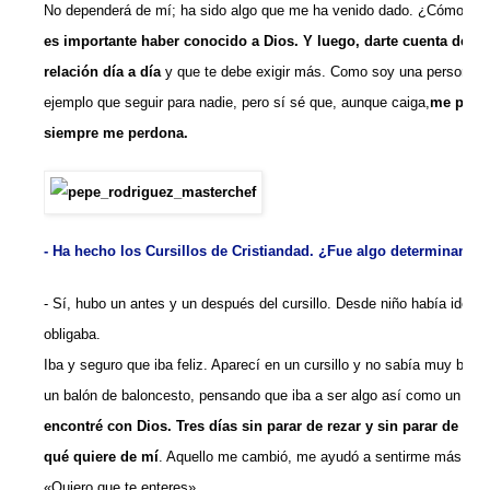
No dependerá de mí; ha sido algo que me ha venido dado. ¿Cómo dar 
es importante haber conocido a Dios. Y luego, darte cuenta de qu
r
elación
día a día
y que te debe exigir más. Como soy una persona qu
ejemplo que seguir para nadie, pero sí sé que, aunque caiga,
me puedo
siempre me
perdona.
- Ha hecho los Cursillos de Cristiandad. ¿Fue algo determinante?
- Sí, hubo un antes y un después del cursillo. Desde niño había ido 
obligaba.
Iba y seguro que iba feliz. Aparecí en un cursillo y no sabía muy bien
un balón de baloncesto, pensando que iba a ser algo así como un c
encontré
con Dios. Tres días sin parar de rezar y sin parar de ha
qué quiere de
mí
. Aquello me cambió, me ayudó a sentirme más cerc
«Quiero que te enteres».