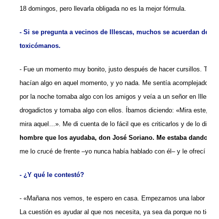
18 domingos, pero llevarla obligada no es la mejor fórmula.
- Si se pregunta a vecinos de Illescas, muchos se acuerdan de c
toxicómanos.
- Fue un momento muy bonito, justo después de hacer cursillos. Todos
hacían algo en aquel momento, y yo nada. Me sentía acomplejado. Me
por la noche tomaba algo con los amigos y veía a un señor en Illesca
drogadictos y tomaba algo con ellos. Íbamos diciendo: «Mira este, que
mira aquel…». Me di cuenta de lo fácil que es criticarlos y de lo difíc
hombre que los ayudaba, don José
Soriano. Me estaba dando un
me lo crucé de frente –yo nunca había hablado con él– y le ofrecí mi 
- ¿Y qué le contestó?
- «Mañana nos vemos, te espero en casa. Empezamos una labor de e
La cuestión es ayudar al que nos necesita, ya sea da porque no tiene