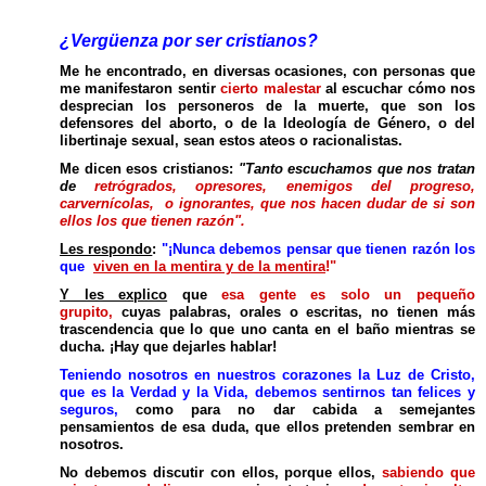
¿Vergüenza por ser cristianos?
Me he encontrado, en diversas ocasiones, con personas que
me manifestaron sentir
cierto malestar
al escuchar cómo nos
desprecian los personeros de la muerte, que son los
defensores del aborto, o de la Ideología de Género, o del
libertinaje sexual, sean estos ateos o racionalistas.
Me dicen esos cristianos:
"Tanto escuchamos que nos tratan
de
retrógrados, opresores, enemigos del progreso,
carvernícolas, o ignorantes, que nos hacen dudar de si son
ellos los que tienen razón".
Les respondo
:
"¡Nunca debemos pensar que tienen razón los
que
viven en la mentira y de la mentira
!"
Y les explico
que
esa gente es solo un pequeño
grupito,
cuyas palabras, orales o escritas, no tienen más
trascendencia que lo que uno canta en el baño mientras se
ducha. ¡Hay que dejarles hablar!
Teniendo nosotros en nuestros corazones la Luz de Cristo,
que es la Verdad y la Vida, debemos sentirnos tan felices y
seguros,
como para no dar cabida a semejantes
pensamientos de esa duda, que ellos pretenden sembrar en
nosotros.
No debemos discutir con ellos, porque ellos,
sabiendo que