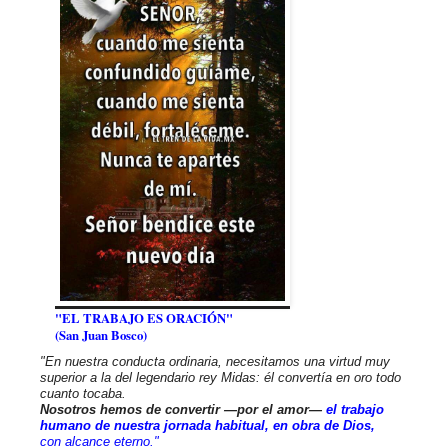
"EL TRABAJO ES ORACIÓN"
(San Juan Bosco)
"En nuestra conducta ordinaria, necesitamos una virtud muy
superior a la del legendario rey Midas: él convertía en oro todo
cuanto tocaba.
Nosotros hemos de convertir —por el amor—
el trabajo
humano de nuestra jornada habitual, en obra de Dios,
con alcance eterno."