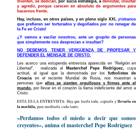
mienten, se dedican,
por sucia estrategia, a
denostar, insultar
y agredir, porque carecen en absoluto de argumentos para
hacernos frente.
Hay, incluso, en otros países, y en pleno siglo XXI,
¡ristianos
que prefieren ser torturados y degollados por no renegar de
la Fe en Cristo!
¿Y vamos a vacilar nosotros, ante un grupito de personas
que simplemente nos desprecian e insultan?
NO DEBEMOS TENER VERGÜENZA DE PROFESAR Y
DEFENDER EL MENSAJE DE CRISTO.
Les acerco una estupenda entrevista aparecida en
"Religión en
Libertad",
realizada al
Masterchef Pepe Rodríguez,
cuya
actitud, al igual que la demostrada por los
futbolistas de
Croacia
en el reciente Mundial de Rusia, nos muestran a
personas que
ellos se sienten orgullosos y firmes ante el
mundo
,
por llevar en el corazón la llama indeficiente del amor a
Cristo.
ESTA ES LA ENTREVISTA: Hay que leerla toda, copiarla y
llevarla en
la mochila,
para meditarla cada tanto.
«Perdamos todos el miedo a decir que somos
creyentes», anima el masterchef Pepe Rodríguez