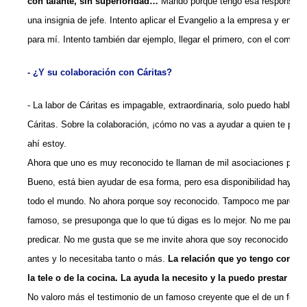
con talante, sin superioridad…
Mando porque tengo esa responsabili
una insignia de jefe. Intento aplicar el Evangelio a la empresa y en el 
para mí. Intento también dar ejemplo, llegar el primero, con el comp
- ¿Y su colaboración con Cáritas?
- La labor de Cáritas es impagable, extraordinaria, solo puedo hablar b
Cáritas. Sobre la colaboración, ¡cómo no vas a ayudar a quien te pid
ahí estoy.
Ahora que uno es muy reconocido te llaman de mil asociaciones para
Bueno, está bien ayudar de esa forma, pero esa disponibilidad hay qu
todo el mundo. No ahora porque soy reconocido. Tampoco me parece 
famoso, se presuponga que lo que tú digas es lo mejor. No me parece
predicar. No me gusta que se me invite ahora que soy reconocido cua
antes y lo necesitaba tanto o más.
La relación que yo
tengo con Di
la tele o de la cocina. La ayuda la necesito y la puedo prestar
sie
No valoro más el testimonio de un famoso creyente que el de un fonta