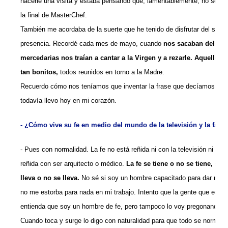
hacerle una visita y estaba pensando que, lamentablemente, no se la 
la final de MasterChef.
También me acordaba de la suerte que he tenido de disfrutar del santu
presencia. Recordé cada mes de mayo, cuando
nos sacaban del col
mercedarias nos traían a cantar
a la Virgen y a rezarle. Aquello
tan bonitos,
todos reunidos en torno a la Madre.
Recuerdo cómo nos teníamos que inventar la frase que decíamos a la 
todavía llevo hoy en mi corazón.
- ¿Cómo vive su fe en medio del mundo de la televisión y la fam
- Pues con normalidad. La fe no está reñida ni con la televisión ni co
reñida con ser arquitecto o médico.
La fe se tiene o no se tiene, se 
lleva o no se lleva.
No sé si soy un hombre capacitado para dar ning
no me estorba para nada en mi trabajo. Intento que la gente que está 
entienda que soy un hombre de fe, pero tampoco lo voy pregonando ni
Cuando toca y surge lo digo con naturalidad para que todo se normali