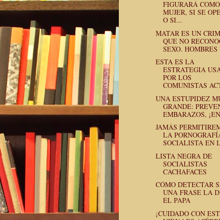
FIGURARÁ COMO
MUJER, SI SE OP
O SI...
MATAR ES UN CRI
QUE NO RECONO
SEXO. HOMBRES Y
ESTA ES LA
ESTRATEGIA US
POR LOS
COMUNISTAS ACT
UNA ESTUPIDEZ M
GRANDE: PREVE
EMBARAZOS, ¡ENS
JAMÁS PERMITIRE
LA PORNOGRAFÍ
SOCIALISTA EN L
LISTA NEGRA DE
SOCIALISTAS
CACHAFACES
CÓMO DETECTAR S
UNA FRASE LA D
EL PAPA
¡CUIDADO CON ES