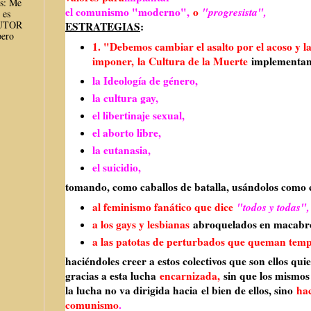
es: Me
el comunismo "moderno",
o
"progresista",
 es
AUTOR
ESTRATEGIAS
:
ero
1. "Debemos cambiar el asalto por el acoso y la
imponer,
la Cultura de la Muerte
implementan
la Ideología de género,
la cultura gay,
el libertinaje sexual,
el aborto libre,
la eutanasia,
el suicidio,
tomando, como caballos de batalla, usándolos como 
al feminismo fanático que dice
"todos y todas",
a los gays y lesbianas
abroquelados en macabro
a las patotas de perturbados que queman temp
haciéndoles creer a estos colectivos que son ellos qu
gracias a esta lucha
encarnizada,
sin que los mismos
la lucha no va dirigida hacia
el bien de ellos, sino
hac
comunismo
.