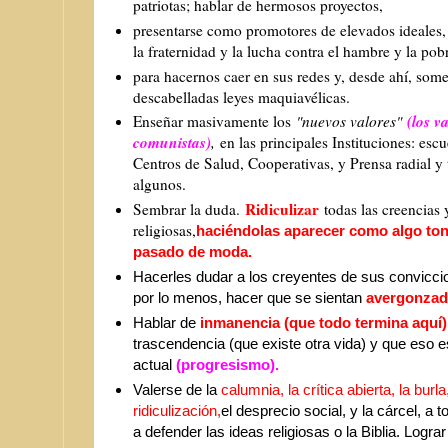
patriotas; hablar de hermosos proyectos,
presentarse como promotores de elevados ideales,
la fraternidad y la lucha contra el hambre y la po
para hacernos caer en sus redes y, desde ahí, some
descabelladas leyes maquiavélicas.
(los v
Enseñar masivamente los
"nuevos valores"
comunistas)
,
en las principales Instituciones: escu
Centros de Salud, Cooperativas, y Prensa radial y t
algunos.
Ridiculizar
Sembrar la duda.
todas las creencias 
religiosas,
haciéndolas aparecer como algo
ton
pasado de moda.
Hacerles dudar a los creyentes de sus convicci
por lo menos, hacer que se sientan
avergonzado
Hablar de
inmanencia (que todo termina aquí)
trascendencia (que existe otra vida)
y que eso e
actual
(progresismo).
Valerse de la
calumnia, la crítica abierta, la burla,
ridiculización,
el
desprecio social, y la cárcel, a t
a defender las ideas religiosas o la Biblia. Lograr