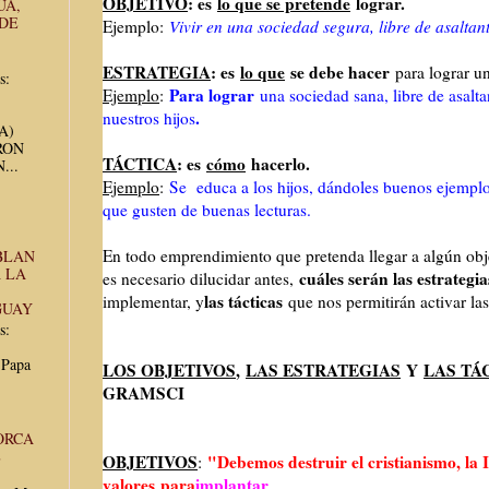
OBJETIVO
: es
lo que se pretende
lograr.
UA,
 DE
Ejemplo:
Vivir en una sociedad segura, libre de asaltant
ESTRATEGIA
: es
lo que
se debe hacer
para lograr un
s:
Para lograr
Ejemplo
:
una sociedad sana, libre de asalt
.
nuestros hijos
UA)
RON
TÁCTICA
: es
cómo
hacerlo.
...
Ejemplo
:
Se educa a los hijos, dándoles buenos ejemplo
que gusten de buenas lecturas.
En todo emprendimiento que pretenda llegar a algún obj
BLAN
 LA
cuáles serán las estrategia
es necesario dilucidar antes,
las tácticas
implementar, y
que nos permitirán activar las
GUAY
s:
 Papa
LOS OBJETIVOS
,
LAS ESTRATEGIAS
Y
LAS TÁ
GRAMSCI
ORCA
E
OBJETIVOS
"Debemos destruir el cristianismo, la I
:
valores
para
implantar