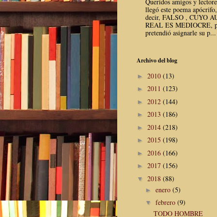
Queridos amigos y lector
llegó este poema apócrifo,
decir, FALSO , CUYO 
REAL ES MEDIOCRE, p
pretendió asignarle su p...
Archivo del blog
2010
(13)
►
2011
(123)
►
2012
(144)
►
2013
(186)
►
2014
(218)
►
2015
(198)
►
2016
(166)
►
2017
(156)
►
2018
(88)
▼
enero
(5)
►
febrero
(9)
▼
TODO HOMBRE