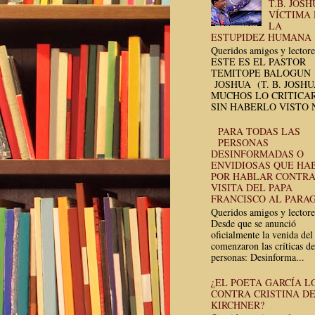
T.B. JOSH
VÍCTIMA
LA
ESTUPIDEZ HUMANA
Queridos amigos y lectore
ESTE ES EL PASTOR
TEMITOPE BALOGUN
JOSHUA (T. B. JOSH
MUCHOS LO CRITICA
SIN HABERLO VISTO N
PARA TODAS LAS
PERSONAS
DESINFORMADAS O
ENVIDIOSAS QUE HA
POR HABLAR CONTRA
VISITA DEL PAPA
FRANCISCO AL PARA
Queridos amigos y lectore
Desde que se anunció
oficialmente la venida del
comenzaron las críticas de
personas: Desinforma...
¿EL POETA GARCÍA L
CONTRA CRISTINA D
KIRCHNER?