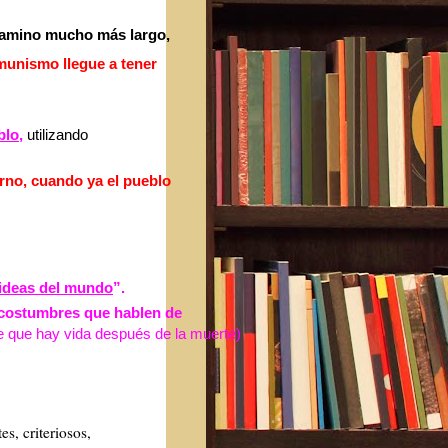
n camino mucho más largo,
munismo llegue a tener
blo
,
utilizando
rno, cuando ya el pueblo
 ideas del mundo
”.
y costumbres que hablen de
de que hay vida después de la muerte)
s, criteriosos,