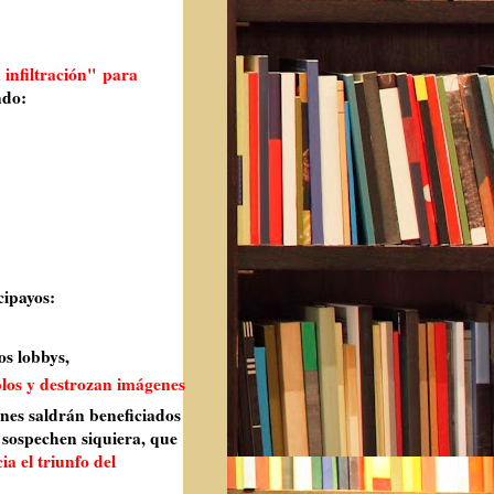
 infiltración"
para
do:
cipayos:
s lobbys,
los y destrozan imágenes
ienes saldrán beneficiados
 sospechen siquiera, que
ia el triunfo del