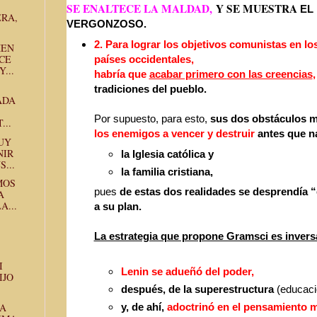
SE ENALTECE LA MALDAD,
Y SE MUESTRA
EL
ERA,
VERGONZOSO.
2. Para lograr los objetivos comunistas en lo
MEN
CE
países
occidentales,
...
habría que
acabar primero
con las creencias
tradiciones del pueblo.
ADA
Por supuesto, para esto,
sus dos obstáculos m
...
los enemigos a vencer y destruir
antes que n
UY
NIR
la Iglesia católica y
...
la familia cristiana,
MOS
pues
de estas dos realidades se desprendía 
A
A...
a su plan.
La estrategia que propone Gramsci es inversa
I
Lenin se adueñó del poder,
IJO
después, de la superestructura
(educació
TA
y, de ahí,
adoctrinó en el pensamiento m