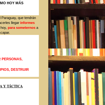
SMO HOY MÁS
l Paraguay, que tendrán
acerles llegar
informes
 hoy,
para someternos
a
scapar.
R PERSONAS,
PIOS, DESTRUIR
A Y TÁCTICA