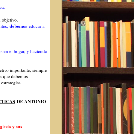
es.
 objetivo.
debemos
antes,
educar a
s en el hogar, y haciendo
etivo importante, siempre
s
que debemos
 estrategias.
CTICAS
DE ANTONIO
glesia y sus