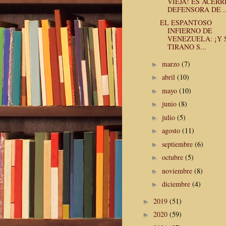
VIEJA! ES ACÉR
DEFENSORA DE ..
EL ESPANTOSO
INFIERNO DE
VENEZUELA: ¡Y 
TIRANO S...
marzo
(7)
►
abril
(10)
►
mayo
(10)
►
junio
(8)
►
julio
(5)
►
agosto
(11)
►
septiembre
(6)
►
octubre
(5)
►
noviembre
(8)
►
diciembre
(4)
►
2019
(51)
►
2020
(59)
►