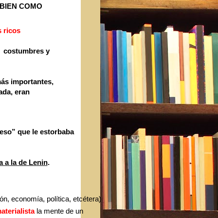
 BIEN COMO
s ricos
,
costumbres y
ás importantes,
ada, eran
“eso” que le estorbaba
 a la de Lenin
.
n, economía, política, etcétera)
aterialista
la mente de un