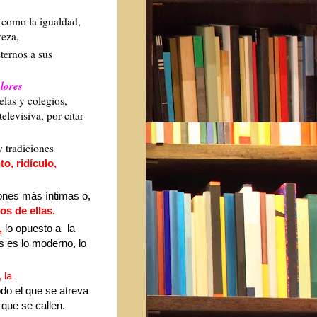
 como la igualdad,
breza,
ternos a sus
alores
elas y colegios,
elevisiva, por citar
y tradiciones
to, ridículo,
ones más íntimas o,
s de ellas.
,
l
o opuesto a
la
s es lo moderno, lo
 la
odo el que se atreva
 que se callen.