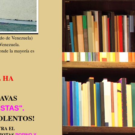
ido de Venezuela)
Venezuela.
onde la mayoría es
 HA
AVAS
STAS".
OLENTOS!
TRA EL
IOTAS
PORNO Y