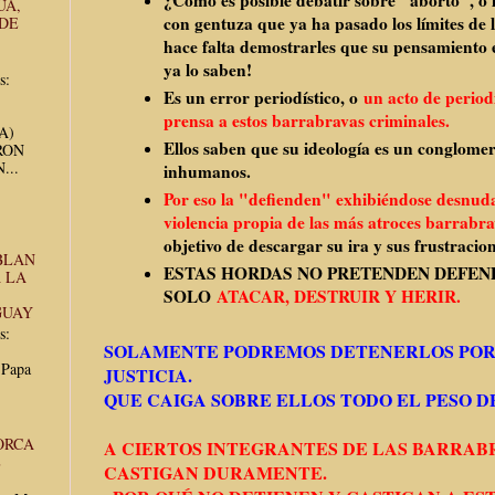
¿Cómo es posible debatir sobre "aborto", o l
UA,
con gentuza que ya ha pasado los límites de 
 DE
hace falta demostrarles que su pensamiento e
ya lo saben!
s:
Es un error periodístico, o
un acto de period
prensa a estos barrabravas criminales.
UA)
Ellos saben que su ideología es un conglome
RON
...
inhumanos.
Por eso la "defienden" exhibiéndose desnud
violencia propia de las más atroces barrabr
objetivo de descargar su ira y sus frustracion
BLAN
ESTAS HORDAS NO PRETENDEN DEFEN
 LA
SOLO
ATACAR, DESTRUIR Y HERIR.
GUAY
s:
SOLAMENTE PODREMOS DETENERLOS POR
 Papa
JUSTICIA.
QUE CAIGA SOBRE ELLOS TODO EL PESO DE
ORCA
A CIERTOS INTEGRANTES DE LAS BARRAB
E
CASTIGAN DURAMENTE.