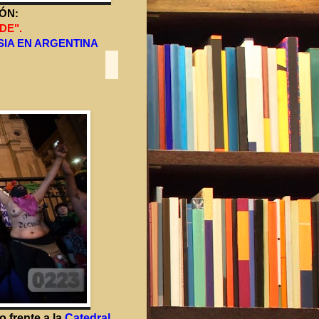
IÓN:
DE".
SIA EN ARGENTINA
o frente a la
Catedral