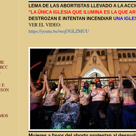
LEMA DE LAS ABORTISTAS LLEVADO A LA ACC
"LA ÚNICA IGLESIA QUE ILUMINA
ES LA QUE AR
DESTROZAN E INTENTAN INCENDIAR
UNA IGLE
VER EL VIDEO:
https://youtu.be/wojl3GLZMUU
ME
 RCC
.
 E
 SON
EMOS
Mujeres a favor del aborto protestan al desnud