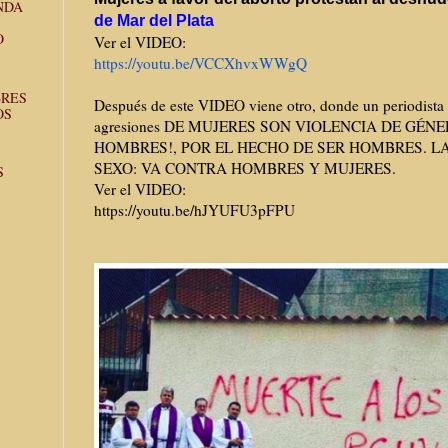
NDA
de Mar del Plata
O
Ver el VIDEO:
https://youtu.be/VCCXhvxWWgQ
BRES
Después de este VIDEO viene otro, donde un periodista
OS
agresiones DE MUJERES SON VIOLENCIA DE GÉN
HOMBRES!, POR EL HECHO DE SER HOMBRES. LA
SEXO: VA CONTRA HOMBRES Y MUJERES.
S
Ver el VIDEO:
https://youtu.be/hJYUFU3pFPU