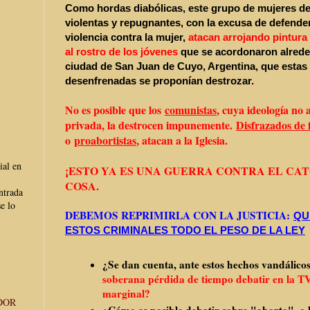
Como hordas diabólicas, este grupo de mujeres d
violentas y repugnantes,
con la excusa de defender
violencia contra la mujer,
atacan arrojando pintura
al rostro de los jóvenes
que se acordonaron alreded
ciudad de
San Juan de Cuyo, Argentina, que estas 
desenfrenadas se proponían destrozar.
No es posible que los
comunistas
, cuya ideología no
privada, la destrocen impunemente.
Disfrazados de 
o
proabortistas
, atacan a la Iglesia.
ial en
¡ESTO YA ES UNA GUERRA CONTRA EL CAT
COSA.
ntrada
e lo
DEBEMOS REPRIMIRLA CON LA JUSTICIA:
QU
ESTOS CRIMINALES TODO EL PESO DE LA LEY
¿Se dan cuenta, ante estos hechos vandálico
soberana pérdida de tiempo debatir en la TV
marginal?
DOR