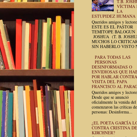
T.B. JOSH
VÍCTIMA
LA
ESTUPIDEZ HUMANA
Queridos amigos y lectore
ESTE ES EL PASTOR
TEMITOPE BALOGUN
JOSHUA (T. B. JOSH
MUCHOS LO CRITICA
SIN HABERLO VISTO N
PARA TODAS LAS
PERSONAS
DESINFORMADAS O
ENVIDIOSAS QUE HA
POR HABLAR CONTRA
VISITA DEL PAPA
FRANCISCO AL PARA
Queridos amigos y lectore
Desde que se anunció
oficialmente la venida del
comenzaron las críticas de
personas: Desinforma...
¿EL POETA GARCÍA L
CONTRA CRISTINA D
KIRCHNER?