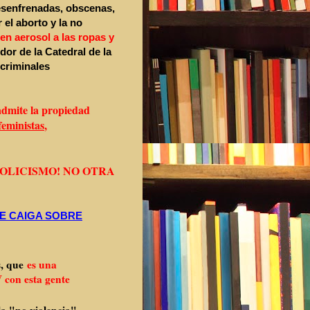
esenfrenadas, obscenas,
 el aborto y la no
 en aerosol
a las ropas y
or de la Catedral de la
criminales
 admite la propiedad
feministas
,
OLICISMO! NO OTRA
E CAIGA SOBRE
s, que
es una
 con esta gente