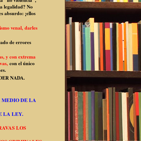
a "no violencia",
la legalidad? No
s absurdo: ¡ellos
ismo venal,
darles
rado de errores
as, y con extrema
avas,
con el único
es.
DER NADA.
 MEDIO DE LA
 LA LEY.
RAVAS LOS