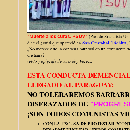
(Partido Socialista Un
"Muerte a los curas. PSUV"
San Cristóbal, Táchira,
dice el grafiti que apareció en
¿No merece esto la condena mundial en un continente d
cristiana?
(Foto y epígrafe de Yusnaby Pérez).
ESTA CONDUCTA DEMENCIAL
LLEGADO AL PARAGUAY:
NO TOLERAREMOS BARRABR
DISFRAZADOS DE
"PROGRESI
¡SON TODOS COMUNISTAS VI
CON LA EXCUSA DE PROTESTAR "CON
DESARME NUCLEAR" ESTOS COMPATR