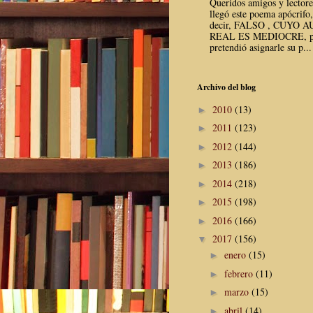
Queridos amigos y lector
llegó este poema apócrifo,
decir, FALSO , CUYO 
REAL ES MEDIOCRE, p
pretendió asignarle su p...
Archivo del blog
2010
(13)
►
2011
(123)
►
2012
(144)
►
2013
(186)
►
2014
(218)
►
2015
(198)
►
2016
(166)
►
2017
(156)
▼
enero
(15)
►
febrero
(11)
►
marzo
(15)
►
abril
(14)
►