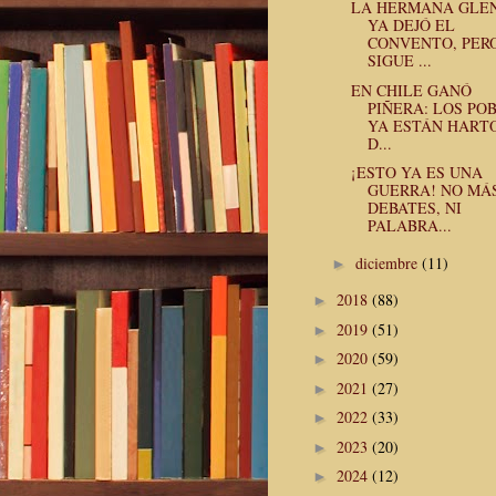
LA HERMANA GLE
YA DEJÓ EL
CONVENTO, PER
SIGUE ...
EN CHILE GANÓ
PIÑERA: LOS PO
YA ESTÁN HART
D...
¡ESTO YA ES UNA
GUERRA! NO MÁ
DEBATES, NI
PALABRA...
diciembre
(11)
►
2018
(88)
►
2019
(51)
►
2020
(59)
►
2021
(27)
►
2022
(33)
►
2023
(20)
►
2024
(12)
►