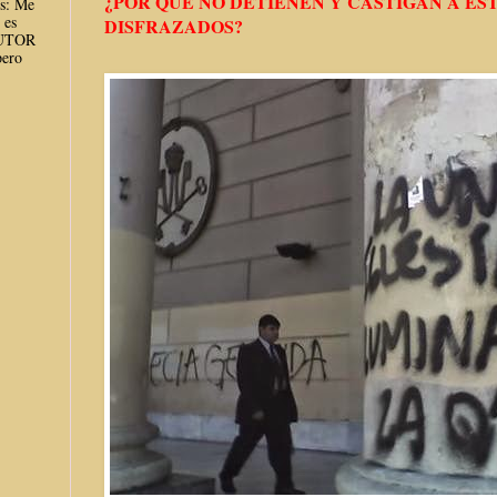
¿POR QUÉ NO DETIENEN Y CASTIGAN A ES
es: Me
 es
DISFRAZADOS?
AUTOR
ero