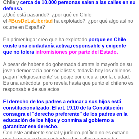
Chile
y
cerca de 10.000 personas salen a las calles en su
defensa.
¿Qué está pasando?, ¿por qué en Chile
el
#BusDeLaLibertad
ha explotado?, ¿por qué algo así no
ocurre en España?
En primer lugar creo que ha explotado
porque en Chile
existe una ciudadanía activa,responsable y exigente
que
no tolera
intromisiones por parte del Estado
.
A pesar de haber sido gobernada durante la mayoría de su
joven democracia por socialistas, todavía hoy los chilenos
pagan ‘religiosamente’ su peaje por circular por la ciudad.
Es una anécdota, pero revela hasta qué punto el chileno es
responsable de sus actos
El derecho de los padres a educar a sus hijos está
constitucionalizado. El art. 19.10 de la Constitución
consagra el “derecho preferente” de los padres en la
educación de los hijos y conmina al gobierno a
garantizar ese derecho.
Con este ambiente social y jurídico-político no es extraño
que la gente se haya echado a las calles cuando ha