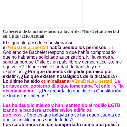
Cabecera de la manifestación a favor del #BusDeLaLibertad
en Chile / RR-Actuall
El siguiente paso fue cuestionar
si
el
#BusDeLaLibertad
había pedido los permisos.
El
Gobierno de Bachelet respondió que había comprobado
que no habíamos solicitado autorización. Ni la vamos a
solicitar porque Chile es un país libre y democrático -¿o me
equivoco?- donde existe libertad de tránsito y de
expresión.
¿Por qué debemos de pedir permiso por
existir?, ¿Es que existen nostálgicos de la dictadura?
Lo último ha sido
criminalizar al
#BusDeLaLibertad.
La
portavoz del gobierno dijo que fomentaba "el odio" y "la
discriminación".
¿Por recordar lo que dice la Constitución
de todos los chilenos?
Les ha dado lo mismo y han mantenido el rodillo LGTB
izando la bandera arcoíris en los edificios
públicos.
¿Pero es que todavía no se han dado cuenta de
que las instituciones son de todos?
Los carabineros se han comportado como una policía