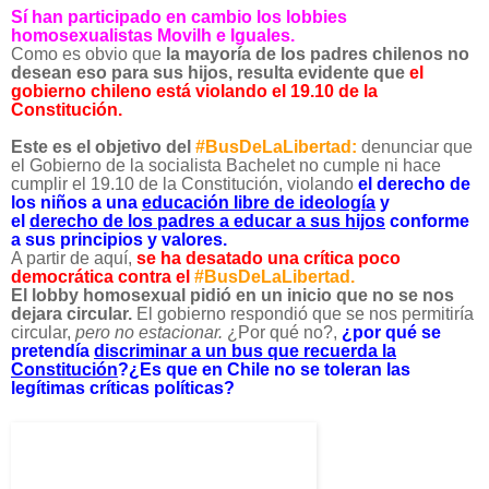
Sí han participado en cambio los lobbies
homosexualistas Movilh e Iguales.
Como es obvio que
la mayoría de los padres chilenos no
desean eso para sus hijos, resulta evidente que
el
gobierno chileno está violando el 19.10 de la
Constitución.
Este es el objetivo del
#BusDeLaLibertad:
denuncia
r que
el Gobierno de la socialista Bachelet no cumple ni hace
cumplir el 19.10 de la Constitución, violando
el derecho de
los niños a una
educación libre de ideología
y
el
derecho de los padres a educar a sus hijos
conforme
a sus principios y valores.
A partir de aquí,
se ha desatado una crítica poco
democrática contra el
#BusDeLaLibertad.
El lobby homosexual pidió en un inicio que no se nos
dejara circular.
El gobierno respondió que se nos permitiría
circular,
pero no estacionar.
¿Por qué no?,
¿por qué se
pretendía
discriminar a un bus que recuerda la
Constitución
?¿Es que en Chile no se toleran las
legítimas críticas políticas?