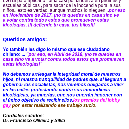
LGTBI para aplicarlo , diría casi por la fuerza en jardines y
escuelas públicas , para sacar de la inocencia pura, a sus
niños.. esto es verdad, aunque muchos lo nieguen...
por eso
en Noviembre de 2017, ¡no te quedes en casa sino ve
a
votar contra todos estos que promueven estas
ideologías
, !!! defiende tu casa, tus hijos!!!
Queridos amigos:
Yo también les digo lo mismo que ese ciudadano
chileno: ...
"por eso, en Abril de 2018,
¡no te quedes en
casa sino ve a
votar contra todos estos que promueven
estas ideologías
!"
No debemos arriesgar la integridad moral de nuestros
hijos, ni nuestra tranquilidad de padres que, si llegaran a
gobernar los socialistas, nos veremos obligados a vivir
en las calles protestando contra sus inmundicias
ideológicas, ya muertas, que nos querrán imponer
con
el único objetivo de recibir ellos
,
los premios del lobby
gay
por estar realizando ese trabajo sucio.
Cordiales saludos:
Dr. Francisco Oliveira y Silva