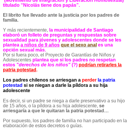
(Movimiento de Integración y Liberación Homosexual)
titulado “Nicolás tiene dos papás”.
El librito fue llevado ante la justicia por los padres de
familia.
Y más recientemente,
la municipalidad de Santiago
elaboró un folleto de preguntas y respuestas sobre
sexualidad para jóvenes y adolescentes donde se les
plantea
a niños de 9 años
que el sexo anal
es una
opción sexual más.
Por si fuera poco, el Proyecto de Garantías de Niños y
Adolescentes
plantea que
si los padres no respetan
estos
"derechos de los niños"
(?)
podrían retirarles la
patria potestad
.
Los padres chilenos se arriesgan a
perder
la patria
potestad
si se niegan a darle la píldora a su hija
adolescente
Es decir, si un padre se niega a darle preservativo a su hijo
de 15 años, o la píldora a su hija adolescente,
se
arriesgaría a que le quitaran la patria potestad…
Por supuesto, los padres de familia no han participado en la
elaboración de estos decretos o guías.