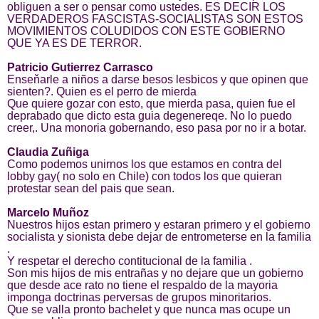
obliguen a ser o pensar como ustedes. ES DECIR LOS
VERDADEROS FASCISTAS-SOCIALISTAS SON ESTOS
MOVIMIENTOS COLUDIDOS CON ESTE GOBIERNO
QUE YA ES DE TERROR.
Patricio Gutierrez Carrasco
Enseňarle a niños a darse besos lesbicos y que opinen que
sienten?. Quien es el perro de mierda
Que quiere gozar con esto, que mierda pasa, quien fue el
deprabado que dicto esta guia degenereqe. No lo puedo
creer,. Una monoria gobernando, eso pasa por no ir a botar.
Claudia Zuñiga
Como podemos unirnos los que estamos en contra del
lobby gay( no solo en Chile) con todos los que quieran
protestar sean del pais que sean.
Marcelo Muñoz
Nuestros hijos estan primero y estaran primero y el gobierno
socialista y sionista debe dejar de entrometerse en la familia
.
Y respetar el derecho contitucional de la familia .
Son mis hijos de mis entrañas y no dejare que un gobierno
que desde ace rato no tiene el respaldo de la mayoria
imponga doctrinas perversas de grupos minoritarios.
Que se valla pronto bachelet y que nunca mas ocupe un