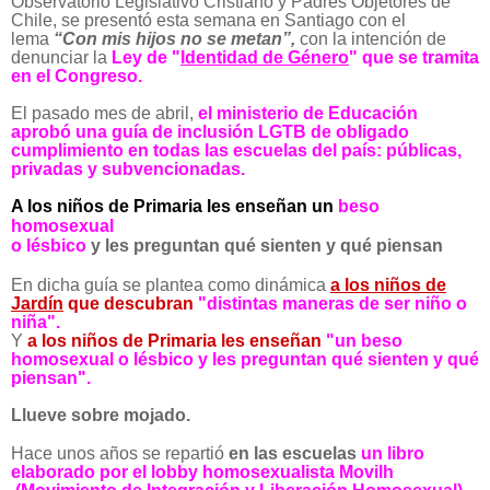
Observatorio Legislativo Cristiano y Padres Objetores de
Chile, se presentó esta semana en Santiago con el
lema
“Con mis hijos no se metan”,
con
la intención de
denunciar la
Ley de "
Identidad de Género
" que se tramita
en el Congreso.
El pasado mes de abril,
el ministerio de Educación
aprobó una guía de inclusión LGTB de obligado
cumplimiento en todas las escuelas del país: públicas,
privadas y subvencionadas.
A los niños de Primaria les enseñan un
beso
homosexual
o lésbico
y les preguntan qué sienten y qué piensan
En dicha guía se plantea como dinámica
a los niños de
Jardín
que descubran
"distintas maneras de ser niño o
niña".
Y
a los niños de Primaria les enseñan
"un beso
homosexual o lésbico y les preguntan qué sienten y qué
piensan".
Llueve sobre mojado.
Hace unos años se repartió
en las escuelas
un libro
elaborado por el lobby homosexualista Movilh