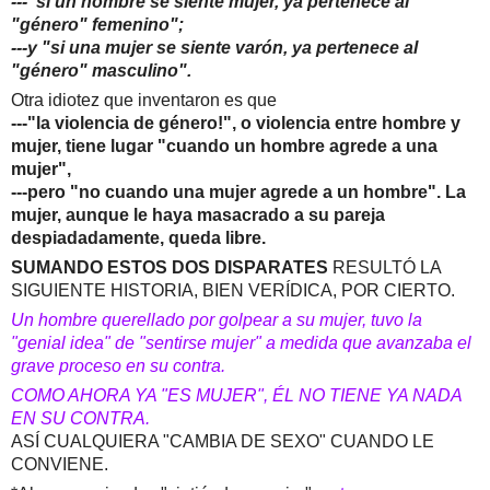
---"si un hombre se siente mujer, ya pertenece al
"género" femenino";
---y "si una mujer se siente varón, ya pertenece al
"género" masculino".
Otra idiotez que inventaron es que
---"la violencia de género!", o violencia entre hombre y
mujer, tiene lugar "cuando un hombre agrede a una
mujer",
---pero "no cuando una mujer agrede a un hombre". La
mujer, aunque le haya masacrado a su pareja
despiadadamente, queda libre.
SUMANDO ESTOS DOS DISPARATES
RESULTÓ LA
SIGUIENTE HISTORIA, BIEN VERÍDICA, POR CIERTO.
Un hombre querellado por golpear a su mujer, tuvo la
"genial idea" de "sentirse mujer" a medida que avanzaba el
grave proceso en su contra.
COMO AHORA YA "ES MUJER", ÉL NO TIENE YA NADA
EN SU CONTRA.
ASÍ CUALQUIERA "CAMBIA DE SEXO" CUANDO LE
CONVIENE.