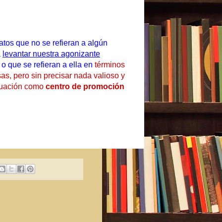
atos que no se refieran a algún
a
levantar nuestra agonizante
,
o que se refieran a ella en
términos
s, pero sin precisar nada valioso y
Eduación como
centro de promoción