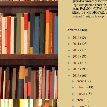
Queridos amigos y lector
llegó este poema apócrifo,
decir, FALSO , CUYO 
REAL ES MEDIOCRE, p
pretendió asignarle su p...
Archivo del blog
2010
(13)
►
2011
(123)
►
2012
(144)
►
2013
(186)
►
2014
(218)
►
2015
(198)
►
2016
(166)
▼
enero
(12)
►
febrero
(13)
►
marzo
(18)
►
abril
(13)
►
mayo
(12)
►