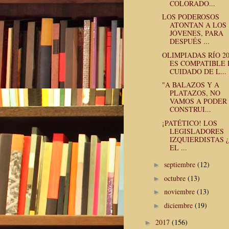
COLORADO...
LOS PODEROSOS
ATONTAN A LOS
JÓVENES, PARA
DESPUÉS ...
OLIMPIADAS RÍO 20
ES COMPATIBLE 
CUIDADO DE L...
"A BALAZOS Y A
PLATAZOS, NO
VAMOS A PODER
CONSTRUI...
¡PATÉTICO! LOS
LEGISLADORES
IZQUIERDISTAS 
EL ...
septiembre
(12)
►
octubre
(13)
►
noviembre
(13)
►
diciembre
(19)
►
2017
(156)
►