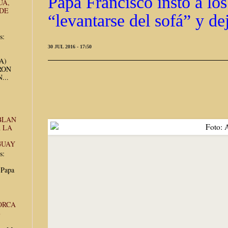
Papa Francisco instó a los
UA,
 DE
“levantarse del sofá” y de
s:
30 JUL 2016 - 17:50
UA)
RON
...
BLAN
 LA
GUAY
s:
 Papa
ORCA
E