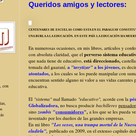
Queridos amigos y lectores:
CENTENARES DE ESCUELAS COMO ESTA EN EL PARAGUAY CONSTIT
UNA BURLA A LA EDUCACIÓN. EN ESTE PAÍS LA EDUCACIÓN HA MUER
En numerosas ocasiones, en mis libros, artículos y conf
perverso sistema educativ
con absoluta claridad, que el
está direccionado,
que nada tiene de educativo,
castell
a
"tavytizar"
a los jóvenes,
tomada del guaraní,
es deci
atontados,
a los cuales se los puede manipular con sum
encuentran sentido alguno ni valor a sus vidas carentes
, con
educativa.
pé
El
"sistema"
mal llamado
"educativo",
acorde con la
ias,
Globalizadora,
no busca producir
bachilleres
pensador
os
zombis
"
consumidores
"
,
sino
a los que se les pueda v
más
inventado por los dueños de las grandes empresas.
"Los sexos, una trampa mortal de la Nuev
En mi libro
eludirla",
publicado en 2009, en el extenso capítulo ded