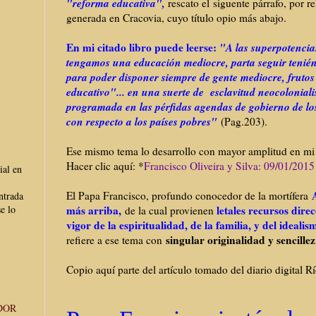
"reforma educativa",
rescato el siguente párrafo, por re
generada en Cracovia, cuyo título opio más abajo.
En mi citado libro puede leerse:
"A las superpotencias
tengamos una educación mediocre, parta seguir tenié
para poder disponer siempre de gente mediocre, frutos
educativo"... en una suerte de esclavitud neocoloniali
programada en las pérfidas agendas de gobierno de l
con respecto a los países pobres"
(Pag.203).
Ese mismo tema lo desarrollo con mayor amplitud en mi b
Hacer clic aquí: *
Francisco Oliveira y Silva: 09/01/2015
ial en
El Papa Francisco, profundo conocedor de la mortífera
ntrada
más arriba,
letales recursos dire
e lo
de la cual provienen
vigor de la espiritualidad, de la familia, y del idealis
singular originalidad y sencillez
refiere a ese tema con
Copio aquí parte del artículo tomado del diario digital R
DOR