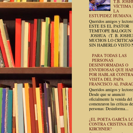
T.B. JOSH
VÍCTIMA
LA
ESTUPIDEZ HUMANA
Queridos amigos y lectore
ESTE ES EL PASTOR
TEMITOPE BALOGUN
JOSHUA (T. B. JOSH
MUCHOS LO CRITICA
SIN HABERLO VISTO N
PARA TODAS LAS
PERSONAS
DESINFORMADAS O
ENVIDIOSAS QUE HA
POR HABLAR CONTRA
VISITA DEL PAPA
FRANCISCO AL PARA
Queridos amigos y lectore
Desde que se anunció
oficialmente la venida del
comenzaron las críticas de
personas: Desinforma...
¿EL POETA GARCÍA L
CONTRA CRISTINA D
KIRCHNER?