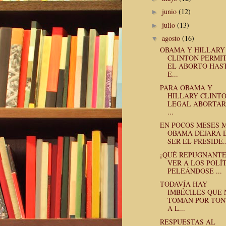
junio
(12)
►
julio
(13)
►
agosto
(16)
▼
OBAMA Y HILLARY
CLINTON PERMI
EL ABORTO HAS
E...
PARA OBAMA Y
HILLARY CLINTO
LEGAL ABORTAR
...
EN POCOS MESES 
OBAMA DEJARÁ 
SER EL PRESIDE..
¡QUÉ REPUGNANTE
VER A LOS POLÍ
PELEÁNDOSE ...
TODAVÍA HAY
IMBÉCILES QUE 
TOMAN POR TON
A L...
RESPUESTAS AL