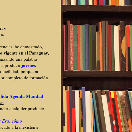
UYEN
TO.
erencias, he demostrado,
o vigente en el Paraguay,
anizando una palabra
jóvenes
r a producir
a facilidad, porque no
 por completo de formación
rfida Agenda Mundial
es
,
ender cualquier producto,
a Era: cómo
icado a la inexistente