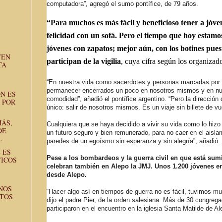
computadora”, agregó el sumo pontífice, de 79 años.
“Para muchos es más fácil y beneficioso tener a jóve
felicidad con un sofá. Pero el tiempo que hoy estamos
jóvenes con zapatos; mejor aún, con los botines puest
TEN
participan de la vigilia
, cuya cifra según los organizad
TA
“En nuestra vida como sacerdotes y personas marcadas por
permanecer encerrados un poco en nosotros mismos y en nues
N ES
comodidad”, añadió el pontífice argentino. “Pero la direcció
 POR
único: salir de nosotros mismos. Es un viaje sin billete de vue
MÁS,
Cualquiera que se haya decidido a vivir su vida como lo hizo
DE
un futuro seguro y bien remunerado, para no caer en el aisla
.
paredes de un egoísmo sin esperanza y sin alegría”, añadió.
 ES
Pese a los bombardeos y la guerra civil en que está sumi
TICOS
celebran también en Alepo la JMJ. Unos 1.200 jóvenes e
desde Alepo.
NOS
“Hacer algo así en tiempos de guerra no es fácil, tuvimos m
TOS
dijo el padre Pier, de la orden salesiana. Más de 30 congreg
participaron en el encuentro en la iglesia Santa Matilde de Al