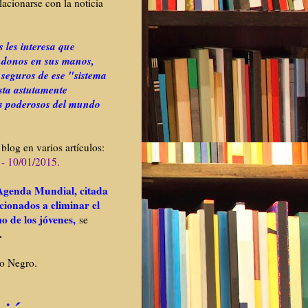
lacionarse con la noticia
 les interesa que
ndonos en sus manos,
 seguros de ese "sistema
sta astutamente
os poderosos del mundo
log en varios artículos:
 - 10/01/2015
.
Agenda Mundial, citada
ccionados a eliminar el
mo de los jóvenes,
se
.
ío Negro.