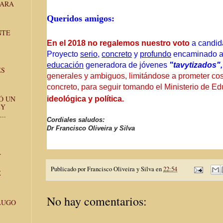
PARA
Queridos amigos:
NTE
En el 2018 no regalemos nuestro voto
a candid
Proyecto
serio
,
concreto
y
profundo
encaminado 
educación
generadora de jóvenes
"tavytizados"
ES
generales y ambiguos, limitándose a prometer cosa
concreto, para seguir tomando el Ministerio de 
Ó UN
ideológica y política.
EY
..
Cordiales saludos:
Dr Francisco Oliveira y Silva
.
Publicado por
Francisco Oliveira y Silva
en
22:54
E
No hay comentarios:
LUGO