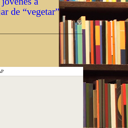
 jóvenes a
jar de “vegetar”