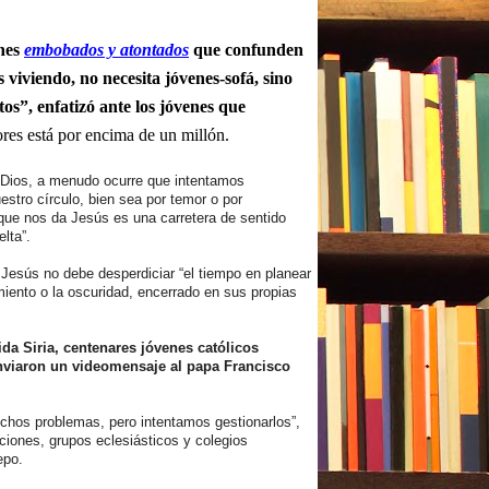
nes
embobados y atontados
que confunden
 viviendo, no necesita jóvenes-sofá, sino
os”, enfatizó ante los jóvenes que
ores está por encima de un millón.
 Dios, a menudo ocurre que intentamos
tro círculo, bien sea por temor o por
n que nos da Jesús es una carretera de sentido
lta”.
 Jesús no debe desperdiciar “el tiempo en planear
miento o la oscuridad, encerrado en sus propias
da Siria, centenares jóvenes católicos
nviaron un videomensaje al papa Francisco
uchos problemas, pero intentamos gestionarlos”,
aciones, grupos eclesiásticos y colegios
epo.