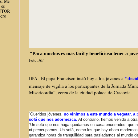
es: Me
 es
AUTOR
ero
“Para muchos es más fácil y beneficioso tener a jó
Foto: AP
“decid
El papa Francisco instó hoy a los jóvenes a
DPA -
mensaje de vigilia a los participantes de la Jornada Mun
Misericordia”, cerca de la ciudad polaca de Cracovia.
“Queridos jóvenes,
no vinimos a este mundo a vegetar, a 
sofá que nos adormezca.
Al contrario, hemos venido a otra 
“Un sofá que nos haga quedarnos en casa encerrados, que nos
ni preocuparnos. Un sofá, como los que hay ahora modernos
garantiza horas de tranquilidad para trasladarnos al mundo de