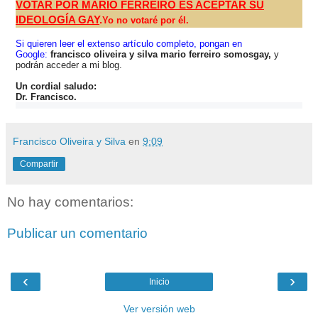
VOTAR POR MARIO FERREIRO ES ACEPTAR SU
IDEOLOGÍA GAY
.
Yo no votaré por él.
Si quieren leer el extenso artículo completo, pongan en
Google:
francisco oliveira y silva mario ferreiro somosgay,
y
podrán acceder a mi blog.
Un cordial saludo:
Dr. Francisco.
Francisco Oliveira y Silva
en
9:09
Compartir
No hay comentarios:
Publicar un comentario
‹
›
Inicio
Ver versión web