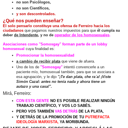
no son Psicólogos,
no son Científicos,
y son descontrolados.
¿Qué nos pueden enseñar?
El solo pensarlo constituye una ofensa de Ferreiro hacia los
ciudadanos
que pagamos nuestros impuestos para que
él
cumpla su
deber
de Intendente
, y no de
operador de los homosexuales
.
Asociaciones como "Somosgay" forman parte de un lobby
homosexual
cuya finalidad es:
Promocionar la homosexualidad
a cambio de recibir plata
que viene de afuera.
Uno de los de
"Somosgay"
intentó convencerle a un
paciente mío, homosexual también, para que se asociara a
esa agrupación, y le dijo
"¡Te dan plata, che ra`a! ¡Viste
Simón Cazal: antes no tenía nada y ahora tiene un
autazo y una casa!".
Mirá, Ferreiro:
CON ESTA GENTE
NO ES POSIBLE REALIZAR NINGÚN
TRABAJO CIENTÍFICO, Y VOS LO SABÉS.
PERO VOS TAMBIÉN
VA$ DETRÁ$
DE LA PLATA,
Y DETRÁS DE LA PROMOCIÓN DE TU
PUTREFACTA
IDEOLOGÍA MARXISTA,
YA MORIBUNDA.