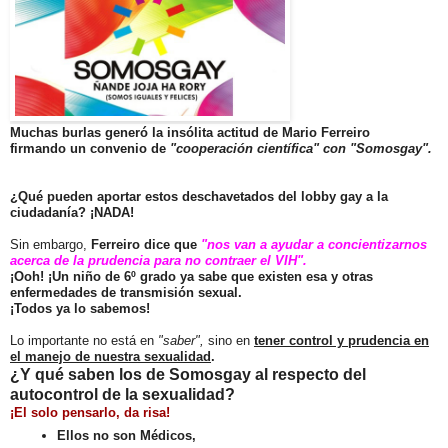
Muchas burlas generó la insólita actitud de Mario Ferreiro
firmando un convenio de
"cooperación científica" con "Somosgay".
¿Qué pueden aportar estos deschavetados del lobby gay a la
ciudadanía? ¡NADA!
Sin embargo,
Ferreiro dice que
"nos van a ayudar a concientizarnos
acerca de la prudencia para no contraer el VIH".
¡Ooh!
¡Un niño de 6º grado ya sabe que existen esa y otras
enfermedades de transmisión sexual.
¡Todos ya lo sabemos!
Lo importante no está en
"saber",
sino en
tener control y prudencia en
el manejo de nuestra sexualidad
.
¿Y qué saben los de Somosgay al respecto del
autocontrol de la sexualidad?
¡El solo pensarlo, da risa!
Ellos no son Médicos,