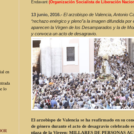
Endavant
(Organización Socialista de Liberación Nacion
13 junio, 2016.-
El arzobispo de Valencia, Antonio C
“rechazo enérgico y pleno”a la imagen difundida por 
aparecen la Virgen de los Desamparados y la de Mo
y convoca un acto de desagravio.
ial en
ntrada
e lo
El arzobispo de Valencia se ha reafirmado en su con
de género durante
el acto de desagravio celebrado es
DOR
plaza de la Virgen: MILLARES DE PERSONAS
AC