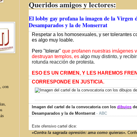
Queridos amigos y lectores:
El lobby gay profana la imagen de la Virgen
Desamparados y la de Monserrat
Respetar a los homosexuales, y ser tolerantes c
es
algo muy loable.
Pero "tolerar"
que profanen nuestras imágenes 
destruyan templos, es
algo muy distinto, y recib
rotunda reacción de protesta.
ESO ES UN CRIMEN, Y LES HAREMOS FR
CORRESPONDE
EN JUSTICIA.
, con
ias,
Imagen del cartel de la convocatoria con los
dibujos
de
os
Desamparados y la de Montserrat
- ABC
más
Este ofensivo cartel dice:
«Contra la sagrada opresión: ama como quieras».
Conf