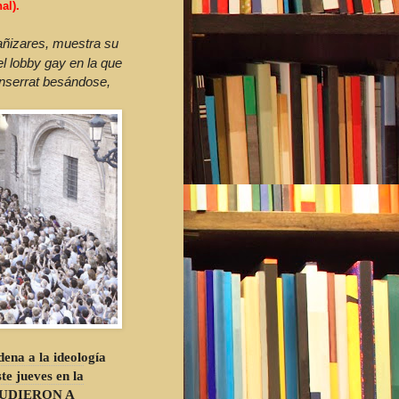
al).
añizares, muestra su
el lobby gay en la que
nserrat besándose,
dena a la ideología
te jueves en la
UDIERON A