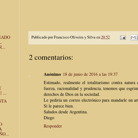
.
READO
Publicado por
Francisco Oliveira y Silva
en
20:52
L
...
2 comentarios:
Anónimo
18 de junio de 2016 a las 19:37
Estimado, realmente el totalitarismo contra natur
E
fuerza, racionalidad y prudencia, tenemos que esgrimi
...
derechos de Dios en la sociedad.
Le pediría un correo electrónico para mandarle un art
NTA
Si le parece bien.
Saludos desde Argentina.
Diego
O
Responder
A
O...