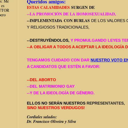
Queridos amigos:
es: Me
 es
ESTAS CALAMIDADES
SURGEN
DE
AUTOR
--LA PROMOCIÓN DE LA HOMOSEXUALIDAD,
ero
--IMPLEMENTADA CON BURLAS
DE LOS VALORES 
Y RELIGIOSOS
TRADICIONALES,
--DESTRUYÉNDOLOS,
Y PROMULGANDO LEYES TE
--A
OBLIGAR A TODOS A ACEPTAR
LA IDEOLOGÍA D
TENGAMOS CUIDADO CON DAR
NUESTRO VOTO EN
A CANDIDATOS QUE ESTÉN A FAVOR:
--DEL ABORTO
--DEL MATRIMONIO GAY
--Y DE LA IDEOLOGÍA DE GÉNERO.
ELLOS NO SERÁN NUESTROS
REPRESENTANTES,
SINO NUESTROS VERDUGOS!
Cordiales saludos:
Dr. Francisco Oliveira y Silva