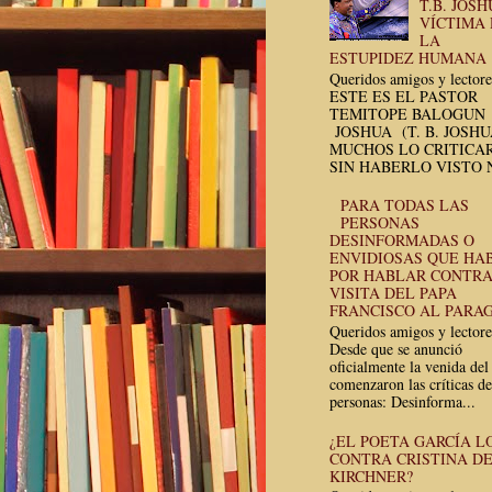
T.B. JOSH
VÍCTIMA
LA
ESTUPIDEZ HUMANA
Queridos amigos y lectore
ESTE ES EL PASTOR
TEMITOPE BALOGUN
JOSHUA (T. B. JOSH
MUCHOS LO CRITICA
SIN HABERLO VISTO N
PARA TODAS LAS
PERSONAS
DESINFORMADAS O
ENVIDIOSAS QUE HA
POR HABLAR CONTRA
VISITA DEL PAPA
FRANCISCO AL PARA
Queridos amigos y lectore
Desde que se anunció
oficialmente la venida del
comenzaron las críticas de
personas: Desinforma...
¿EL POETA GARCÍA L
CONTRA CRISTINA D
KIRCHNER?