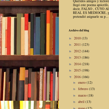
Queridos amigos y lector
llegó este poema apócrifo,
decir, FALSO , CUYO 
REAL ES MEDIOCRE, p
pretendió asignarle su p...
Archivo del blog
2010
(13)
►
2011
(123)
►
2012
(144)
►
2013
(186)
►
2014
(218)
►
2015
(198)
►
2016
(166)
▼
enero
(12)
►
febrero
(13)
►
marzo
(18)
►
abril
(13)
►
mayo
(12)
►