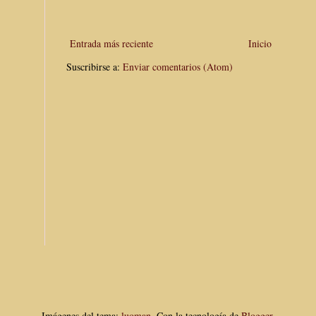
Entrada más reciente
Inicio
Suscribirse a:
Enviar comentarios (Atom)
Imágenes del tema:
luoman
. Con la tecnología de
Blogger
.