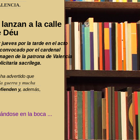
ALENCIA.
lanzan a la calle
e Déu
jueves por la tarde en el acto
 convocado por el cardenal
imagen de la patrona de Valencia
citaria sacrílega.
 ha advertido que
la guerra y mucha
fienden y,
además,
ndose en la boca ...