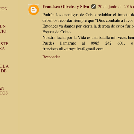
Francisco Oliveira y Silva
20 de junio de 2016 
 CON
Podrán los enemigos de Cristo redoblar el ímpetu de
debemos recordar siempre que "Dios combate a favor 
Entonces ya damos por cierta la derrota de estos furi
 UN
CIO
Esposa de Cristo.
Nuestra lucha por la Vida es una batalla mil veces be
Puedes llamarme al 0985 242 601, o e
STE:
RA
francisco.oliveiraysilva@gmail.com
Responder
E LA
 DE
ÁN
STOS