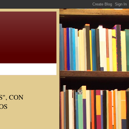
", CON
OS