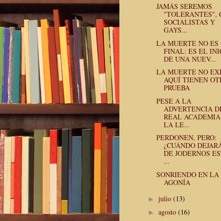
JAMÁS SEREMOS
"TOLERANTES",
SOCIALISTAS Y
GAYS...
LA MUERTE NO ES
FINAL: ES EL INI
DE UNA NUEV...
LA MUERTE NO EXI
AQUÍ TIENEN OT
PRUEBA
PESE A LA
ADVERTENCIA D
REAL ACADEMIA
LA LE...
PERDONEN, PERO:
¿CUÁNDO DEJAR
DE JODERNOS E
...
SONRIENDO EN LA
AGONÍA
julio
(13)
►
agosto
(16)
►