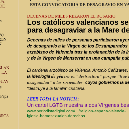
UA,
ESTA CONVOCATORIA DE DESAGRAVIO EN V
 DE
DECENAS DE MILES REZARON EL ROSARIO
s:
Los católicos valencianos se 
para desagraviar a la Mare d
UA)
RON
Decenas de miles de personas participaron ayer 
...
de desagravio a la Virgen de los Desamparados
arzobispo de Valencia tras la profanación de la 
y de la Virgen de Monserrat en una campaña publi
BLAN
El cardenal arzobispo de Valencia, Antonio Cañizares,
 LA
de género
es “destructora” porque “trae 
la ideología
GUAY
desigualdad” a las sociedades
cuyos gobiernos la de
s:
“destruye a la familia” cristiana.
 Papa
LEER TODA LA NOTICIA:
Un cartel LGTB muestra a dos Vírgenes besá
www.periodistadigital.com/.../
religion-espana-
valencia
-
ORCA
iglesia-
homosexual
es-derechos.
..
E