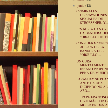
junio
(12)
▼
CRIMINALES
DEPRAVACIONES
SEXUALES DE
STROESSNER, Y..
¡EN RUSIA HAN C
LA BANDERA DE
"ORGULLO HETER
CONSIDERACIONES
ACERCA DE LA
BANDERA DEL
"ORGULLO ...
UN CURA
MENTALMENTE
INSANO PROPON
PENA DE MUERTE 
PARAGUAY SE PLA
ANTE LA OEA,
DICIENDO NO AL
ABO...
EL PAPA FRANCISC
HIZO MÁS POR L
MUJER EN DOS AÑ