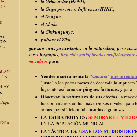
la Gripe aviar (H5N1),
UA,
 DE
la Gripe porcina o Influenza (H1N1),
el Dengue,
s:
el Ébola,
la Chikungunya,
UA)
y ahora el Zika,
RON
...
que son virus ya existentes en la naturaleza, pero sin 
seres humanos,
han sido multiplicados artificialmente
macabros
para:
BLAN
Vender masivamente la
que inventan
"vacuna"
 LA
"justo" a los pocos meses de desatada la supuesta
GUAY
amasar pingües fortunas,
logrando así,
y para
s:
Observar la naturaleza de sus efectos,
la reacci
 Papa
los comentarios en los más diversos niveles, para t
armas, por si hiciera falta usarlas alguna vez.
LA ESTRATEGIA ES:
SEMBRAR EL MIEDO
ORCA
EN LA POBLACIÓN MUNDIAL.
E
LA TÁCTICA ES:
USAR LOS MEDIOS DE P