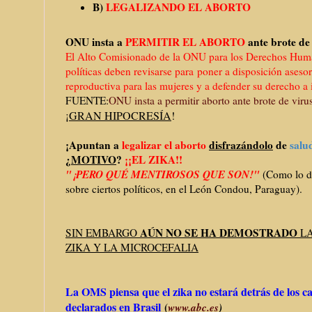
B)
LEGALIZANDO EL ABORTO
ONU insta a
PERMITIR EL ABORTO
ante brote de
El Alto Comisionado de la ONU para los Derechos Human
políticas deben revisarse para poner a disposición aseso
reproductiva para las mujeres y a defender su derecho a
FUENTE:
ONU insta a permitir aborto ante brote de viru
¡
GRAN HIPOCRESÍA
!
¡Apuntan a
legalizar el aborto
disfrazándolo
de
salu
¿
MOTIVO
?
¡¡EL ZIKA!!
"¡PERO QUÉ MENTIROSOS QUE SON!"
(Como lo d
sobre ciertos políticos, en el León Condou, Paraguay).
AÚN NO SE HA DEMOSTRADO
SIN EMBARGO
LA
ZIKA Y LA MICROCEFALIA
La OMS piensa que el zika no estará detrás de los ca
declarados en Brasil
(
www.abc.es
)