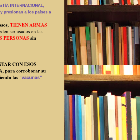
NISTÍA INTERNACIONAL,
s y presionan a los países a
osos,
TIENEN ARMAS
den ser usados en las
S PERSONAS
sin
TAR CON ESOS
para corroborar su
iendo las
"vacunas"