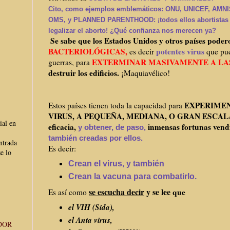
Cito, como ejemplos emblemáticos: ONU, UNICEF, AM
OMS, y PLANNED PARENTHOOD
: ¡todos ellos abortista
legalizar el aborto!
¿Qué confianza nos merecen ya?
Se sabe que los Estados Unidos y otros países poder
BACTERIOLÓGICAS,
potentes virus
es decir
que pue
EXTERMINAR MASIVAMENTE A LA
guerras, para
destruir los edificios.
¡Maquiavélico!
EXPERIMEN
Estos países tienen toda la capacidad para
VIRUS, A PEQUEÑA, MEDIANA, O GRAN ESCALA, 
ial en
eficacia,
inmensas fortunas vend
y obtener, de paso,
también creadas por ellos.
ntrada
Es decir:
e lo
Crean el virus, y también
Crean la vacuna para combatirlo.
se escucha decir
y se lee
que
Es así como
el
VIH (Sida),
el Anta virus,
DOR