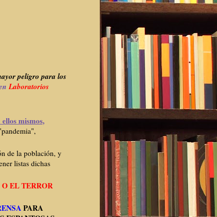
mayor peligro para los
 en
Laboratorios
 ellos mismos
,
 "pandemia",
ón de la población, y
ener listas dichas
O EL TERROR
RENSA
PARA