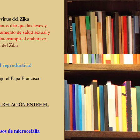
 virus del Zika
os dijo que las leyes y
ramiento de salud sexual y
 interrumpir el embarazo.
s del Zika
d reproductiva!
ijo el Papa Francisco
 RELACIÓN ENTRE EL
sos de microcefalia