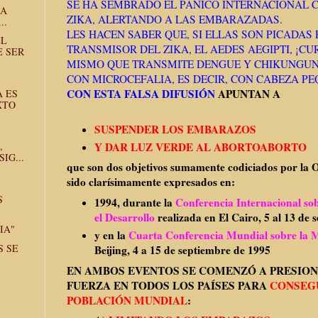
SE HA SEMBRADO EL PÁNICO INTERNACIONAL C
LA
ZIKA, ALERTANDO A LAS EMBARAZADAS.
..
LES HACEN SABER QUE, SI ELLAS SON PICADAS
EL
TRANSMISOR DEL ZIKA, EL AEDES AEGIPTI, ¡C
E SER
MISMO QUE TRANSMITE DENGUE Y CHIKUNGUN
CON MICROCEFALIA, ES DECIR, CON CABEZA P
CON ESTA FALSA DIFUSIÓN
APUNTAN A
A ES
XTO
SUSPENDER LOS EMBARAZOS
Y DAR LUZ VERDE AL ABORTOABORTO
,
IG...
que son dos objetivos sumamente codiciados por la
sido clarísimamente expresados en:
S
1994, durante la
Conferencia Internacional sob
el Desarrollo
realizada en
El Cairo, 5 al 13 de 
IA"
y en la
Cuarta Conferencia Mundial sobre la 
S SE
Beijing, 4 a 15 de septiembre de 1995
"
EN AMBOS EVENTOS SE COMENZÓ A PRESIO
FUERZA EN TODOS LOS PAÍSES PARA
CONSEGU
POBLACIÓN MUNDIAL
: