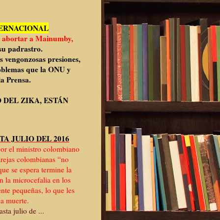
TERNACIONAL
n
abortar a Mainumby,
su padrastro.
s vengonzosas presiones,
roblemas que la ONU y
 Prensa.
DEL ZIKA, ESTÁN
TA JULIO DEL 2016
or el ministro colombiano
parejas colombianas “no
que se espera termine la
n la microcefalia en los
nte pequeñas, lo que les
la muerte.
ta julio de ...