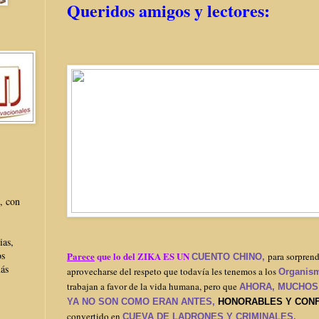
Queridos amigos y lectores:
, con
ias,
os
Parece
que lo del ZIKA
ES UN
para sorprend
CUENTO CHINO,
más
aprovecharse del respeto que todavía les tenemos a los
Organism
trabajan a favor de la vida humana, pero que
AHORA, MUCHOS
YA NO SON COMO ERAN ANTES,
HONORABLES Y CONF
convertido en
CUEVA DE LADRONES Y CRIMINALES.