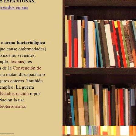
S ESPANTOSAS,
creados en sus
arma bacteriológica
o
—
que cause enfermedades)
óxicos no vivientes,
emplo,
toxinas
), es
s de la
Convención de
 a matar, discapacitar o
gares enteros. También
 empleo. La guerra
Estados-nación
o por
Nación la usa
bioterrorismo
.
______