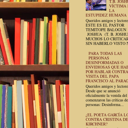
T.B. JOSH
VÍCTIMA
LA
ESTUPIDEZ HUMANA
Queridos amigos y lectore
ESTE ES EL PASTOR
TEMITOPE BALOGUN
JOSHUA (T. B. JOSH
MUCHOS LO CRITICA
SIN HABERLO VISTO N
PARA TODAS LAS
PERSONAS
DESINFORMADAS O
ENVIDIOSAS QUE HA
POR HABLAR CONTRA
VISITA DEL PAPA
FRANCISCO AL PARA
Queridos amigos y lectore
Desde que se anunció
oficialmente la venida del
comenzaron las críticas de
personas: Desinforma...
¿EL POETA GARCÍA L
CONTRA CRISTINA D
KIRCHNER?