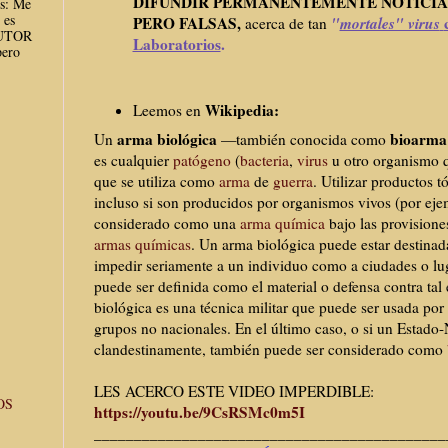
DIFUNDIR PERMANENTEMENTE NOTICIA
es: Me
 es
PERO FALSAS,
"
mortales" virus
acerca de tan
AUTOR
Laboratorios
.
ero
Wikipedia:
Leemos en
arma biológica
bioarma
Un
—también conocida como
es cualquier
patógeno
(
bacteria
,
virus
u otro organismo 
que se utiliza como
arma
de
guerra
. Utilizar productos t
incluso si son producidos por organismos vivos (por ej
considerado como una
arma química
bajo las provisione
armas químicas
. Un arma biológica puede estar destinada
impedir seriamente a un individuo como a ciudades o lu
puede ser definida como el material o defensa contra tal
biológica es una técnica militar que puede ser usada por
grupos no nacionales. En el último caso, o si un Estado-
clandestinamente, también puede ser considerado como
LES ACERCO ESTE VIDEO IMPERDIBLE:
OS
https://youtu.be/9CsRSMc0m5I
______________________________
______________