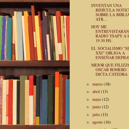
INVENTAN UNA
RIDÍCULA NOTIC
SOBRE LA BIBLIA
ATR...
HOY ME
ENTREVISTARÁN
RADIO YSAPY A 
19.30 HS.
EL SOCIALISMO "S
XXI" OBLIGA A
ENSEÑAR DEPRAV
MEJOR QUE FILIZZ
OSCAR ROMERO
DICTA CÁTEDRA S
marzo
(18)
►
abril
(13)
►
mayo
(12)
►
junio
(12)
►
julio
(13)
►
agosto
(16)
►