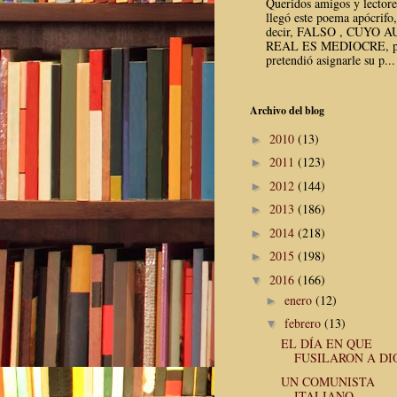
Queridos amigos y lector
llegó este poema apócrifo,
decir, FALSO , CUYO 
REAL ES MEDIOCRE, p
pretendió asignarle su p...
Archivo del blog
2010
(13)
►
2011
(123)
►
2012
(144)
►
2013
(186)
►
2014
(218)
►
2015
(198)
►
2016
(166)
▼
enero
(12)
►
febrero
(13)
▼
EL DÍA EN QUE
FUSILARON A DI
UN COMUNISTA
ITALIANO