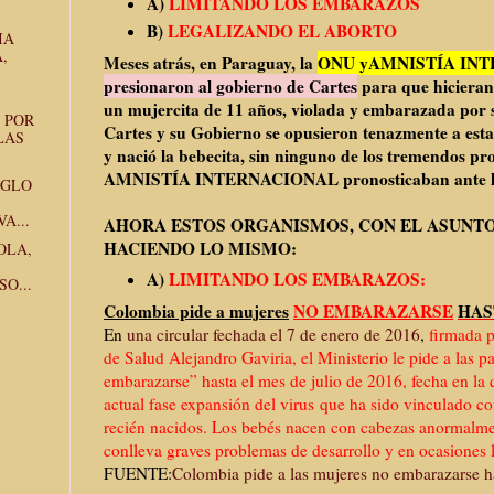
A)
LIMITANDO LOS EMBARAZOS
B)
LEGALIZANDO EL ABORTO
IA
,
Meses atrás, en Paraguay, la
ONU yAMNISTÍA IN
presionaron al gobierno de Cartes
para que hiciera
un mujercita de 11 años, violada y embarazada por 
 POR
Cartes y su Gobierno se opusieron tenazmente a esta
LAS
y nació la bebecita, sin ninguno de los tremendos p
AMNISTÍA INTERNACIONAL pronosticaban ante la
IGLO
A...
AHORA ESTOS ORGANISMOS, CON EL ASUNTO 
HACIENDO LO MISMO:
OLA,
A)
LIMITANDO LOS EMBARAZOS:
O...
Colombia pide a mujeres
NO EMBARAZARSE
HAS
En
una circular fechada el 7 de enero de 2016
,
firmada p
de Salud Alejandro Gaviria, el Ministerio le pide a las 
embarazarse” hasta el mes de julio de 2016, fecha en la 
actual fase expansión del virus que ha sido vinculado co
recién nacidos. Los bebés nacen con cabezas anormalme
conlleva graves problemas de desarrollo y en ocasiones 
FUENTE:
Colombia pide a las mujeres no embarazarse has