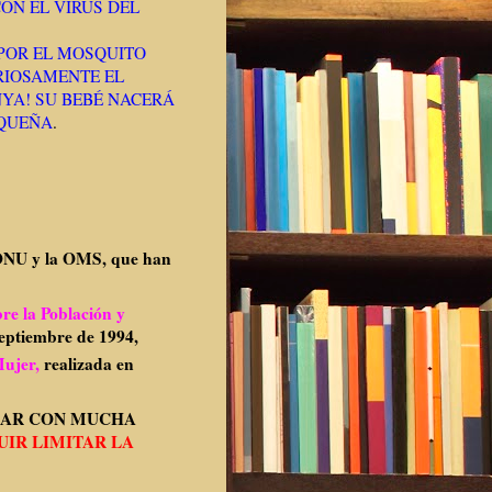
ON EL VIRUS DEL
 POR EL MOSQUITO
URIOSAMENTE EL
YA! SU BEBÉ NACERÁ
EQUEÑA
.
 ONU y la OMS, que han
re la Población y
septiembre de 1994,
Mujer,
realizada en
NAR CON MUCHA
IR LIMITAR LA