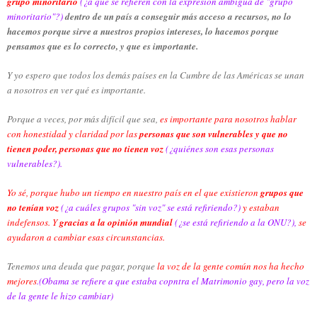
grupo minoritario
(¿a qué se refieren con la expresión ambigua de "grupo
minoritario"?)
dentro de un país a conseguir más acceso a recursos, no lo
hacemos porque sirve a nuestros propios intereses, lo hacemos porque
pensamos que es lo correcto, y que es importante.
Y yo espero que todos los demás países en la Cumbre de las Américas se unan
a nosotros en ver qué es importante.
Porque a veces, por más difícil que sea,
es importante para nosotros hablar
con honestidad y claridad por las
personas que son vulnerables y que no
tienen poder, personas que no tienen voz
(¿quiénes son esas personas
vulnerables?).
Yo sé, porque hubo un tiempo en nuestro país en el que existieron
grupos que
no tenían voz
(¿a cuáles grupos "sin voz" se está refiriendo?)
y estaban
indefensos. Y
gracias a la opinión mundial
(¿se está refiriendo a la ONU?),
se
ayudaron a cambiar esas circunstancias.
Tenemos una deuda que pagar, porque
la voz de la gente común nos ha hecho
mejores
.(Obama se refiere a que estaba copntra el Matrimonio gay, pero la voz
de la gente le hizo cambiar)