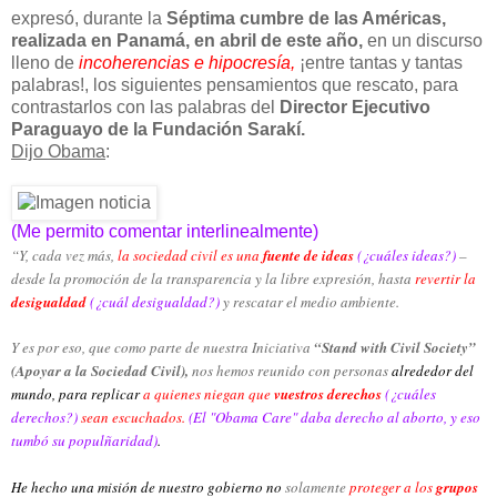
expresó, durante la
Séptima cumbre de las Américas,
realizada en Panamá, en abril de este año,
en un discurso
lleno de
incoherencias e hipocresía,
¡entre tantas y tantas
palabras!, los siguientes pensamientos que rescato, para
contrastarlos con las palabras del
Director Ejecutivo
Paraguayo de la Fundación Sarakí.
Dijo Obama
:
(Me permito comentar interlinealmente)
“Y, cada vez más,
la sociedad civil es una
fuente de ideas
(¿cuáles ideas?)
–
desde la promoción de la transparencia y la libre expresión, hasta
revertir la
desigualdad
(¿cuál desigualdad?)
y rescatar el medio ambiente.
Y es por eso, que como parte de nuestra Iniciativa
“Stand with Civil Society”
(Apoyar a la Sociedad Civil),
nos hemos reunido con personas
alrededor del
mundo, para replicar
a quienes niegan que
vuestros derechos
(¿cuáles
derechos?)
sean escuchados.
(El "Obama Care" daba derecho al aborto, y eso
tumbó su populñaridad)
.
He hecho una misión de nuestro gobierno no
solamente
proteger a los
grupos