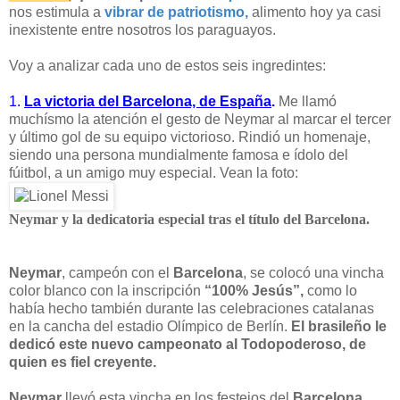
nos estimula a
vibrar de patriotismo,
alimento hoy ya casi
inexistente entre nosotros los paraguayos.
Voy a analizar cada uno de estos seis ingredintes:
1.
La victoria del Barcelona, de España
.
Me llamó
muchísmo la atención el gesto de Neymar al marcar el tercer
y último gol de su equipo victorioso. Rindió un homenaje,
siendo una persona mundialmente famosa e ídolo del
fúitbol, a un amigo muy especial. Vean la foto:
Neymar
y la dedicatoria especial tras el título del
Barcelona
.
Neymar
, campeón con el
Barcelona
, se colocó una vincha
color blanco con la inscripción
“100% Jesús”,
como lo
había hecho también durante las celebraciones catalanas
en la cancha del estadio Olímpico de Berlín.
El brasileño le
dedicó este nuevo campeonato al Todopoderoso, de
quien es fiel creyente.
Neymar
llevó esta vincha en los festejos del
Barcelona
.