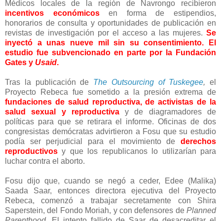
Médicos locales de la región de Navrongo recibieron
incentivos económicos
en forma de estipendios,
honorarios de consulta y oportunidades de publicación en
revistas de investigación por el acceso a las mujeres.
Se
inyectó a unas nueve mil sin su consentimiento. El
estudio fue subvencionado en parte por la Fundación
Gates y
Usaid
.
Tras la publicación de
The Outsourcing of Tuskegee
,
el
Proyecto Rebeca fue sometido a la presión extrema de
fundaciones de salud reproductiva, de activistas de la
salud sexual y reproductiva
y de diagramadores de
políticas para que se retirara el informe. Oficinas de dos
congresistas demócratas advirtieron a Fosu que su estudio
podía ser perjudicial para el movimiento de
derechos
reproductivos
y que los republicanos lo utilizarían para
luchar contra el aborto.
Fosu dijo que, cuando se negó a ceder, Edee (Malika)
Saada Saar, entonces directora ejecutiva del Proyecto
Rebeca, comenzó a trabajar secretamente con Shira
Saperstein, del Fondo Moriah, y con defensores de
Planned
Parenthood.
El intento fallido de Saar de desacreditar el