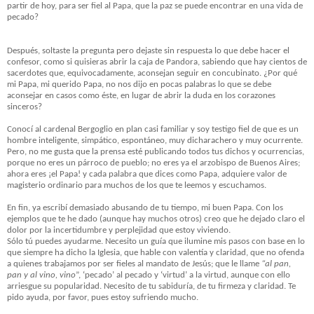
partir de hoy, para ser fiel al Papa, que la paz se puede encontrar en una vida de
pecado?
Después, soltaste la pregunta pero dejaste sin respuesta lo que debe hacer el
confesor, como si quisieras abrir la caja de Pandora, sabiendo que hay cientos de
sacerdotes que, equivocadamente, aconsejan seguir en concubinato. ¿Por qué
mi Papa, mi querido Papa, no nos dijo en pocas palabras lo que se debe
aconsejar en casos como éste, en lugar de abrir la duda en los corazones
sinceros?
Conocí al cardenal Bergoglio en plan casi familiar y soy testigo fiel de que es un
hombre inteligente, simpático, espontáneo, muy dicharachero y muy ocurrente.
Pero, no me gusta que la prensa esté publicando todos tus dichos y ocurrencias,
porque no eres un párroco de pueblo; no eres ya el arzobispo de Buenos Aires;
ahora eres ¡el Papa! y cada palabra que dices como Papa, adquiere valor de
magisterio ordinario para muchos de los que te leemos y escuchamos.
En fin, ya escribí demasiado abusando de tu tiempo, mi buen Papa. Con los
ejemplos que te he dado (aunque hay muchos otros) creo que he dejado claro el
dolor por la incertidumbre y perplejidad que estoy viviendo.
Sólo tú puedes ayudarme. Necesito un guía que ilumine mis pasos con base en lo
que siempre ha dicho la Iglesia, que hable con valentía y claridad, que no ofenda
a quienes trabajamos por ser fieles al mandato de Jesús; que le llame
“al pan,
pan y al vino, vino
”, ‘pecado’ al pecado y ‘virtud’ a la virtud, aunque con ello
arriesgue su popularidad. Necesito de tu sabiduría, de tu firmeza y claridad. Te
pido ayuda, por favor, pues estoy sufriendo mucho.