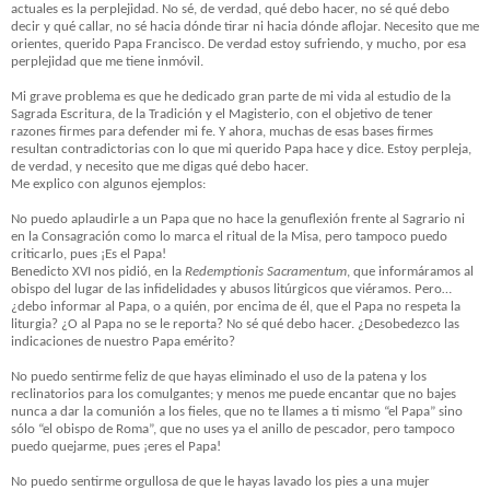
actuales es la perplejidad. No sé, de verdad, qué debo hacer, no sé qué debo
decir y qué callar, no sé hacia dónde tirar ni hacia dónde aflojar. Necesito que me
orientes, querido Papa Francisco. De verdad estoy sufriendo, y mucho, por esa
perplejidad que me tiene inmóvil.
Mi grave problema es que he dedicado gran parte de mi vida al estudio de la
Sagrada Escritura, de la Tradición y el Magisterio, con el objetivo de tener
razones firmes para defender mi fe. Y ahora, muchas de esas bases firmes
resultan contradictorias con lo que mi querido Papa hace y dice. Estoy perpleja,
de verdad, y necesito que me digas qué debo hacer.
Me explico con algunos ejemplos:
No puedo aplaudirle a un Papa que no hace la genuflexión frente al Sagrario ni
en la Consagración como lo marca el ritual de la Misa, pero tampoco puedo
criticarlo, pues ¡Es el Papa!
Benedicto XVI nos pidió, en la
Redemptionis Sacramentum
, que informáramos al
obispo del lugar de las infidelidades y abusos litúrgicos que viéramos. Pero…
¿debo informar al Papa, o a quién, por encima de él, que el Papa no respeta la
liturgia? ¿O al Papa no se le reporta? No sé qué debo hacer. ¿Desobedezco las
indicaciones de nuestro Papa emérito?
No puedo sentirme feliz de que hayas eliminado el uso de la patena y los
reclinatorios para los comulgantes; y menos me puede encantar que no bajes
nunca a dar la comunión a los fieles, que no te llames a ti mismo “el Papa” sino
sólo “el obispo de Roma”, que no uses ya el anillo de pescador, pero tampoco
puedo quejarme, pues ¡eres el Papa!
No puedo sentirme orgullosa de que le hayas lavado los pies a una mujer