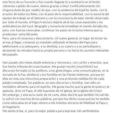
más feroz de un huracán y fue cuando llegaste tú a sustituirlo en el timón.
¡Tenemos capitán de nuevo, demos gracias a Dios! Confié plenamente (sin
ninguna duda de por medio) en que, con la asistencia del Espíritu Santo, con la
oración de todos los fieles, con el peso de la responsabilidad, con la asesoría del
equipo de trabajo en el Vaticano y con la consciencia de estar siendo observado
por todo el mundo, el Papa Francisco dejaría atrás las cosas especiales y las
ambivalencias del Card. Bergoglio y tomaría de inmediato el mando del ejército,
para, con fuerzas renovadas, continuar los pasos en la lucha intensa que su
predecesor venía librando.
Pero, para mi sorpresa y desconcierto, mi nuevo general, en lugar de tomar las
armas al llegar, comenzó su mandato utilizando el tiempo del Papa para
telefonearle a su peluquero, a su dentista, a su casero y a su periodiquero,
atrayendo las miradas hacia su propia persona y no hacia los asuntos relevantes
del papado.
Han pasado seis meses desde entonces y reconozco, con cariño y emoción, que
has hecho trillones de cosas buenas. Me gustan mucho (muchísimo) tus
discursos formales (a los políticos, a los ginecólogos, a los comunicadores, en la
Jornada de la Paz, etcétera) y tus homilías en las Fiestas Solemnes, porque en
ellas se nota una minuciosa preparación y una profunda meditación de cada
palabra empleada. Tus palabras, en esos discursos y homilías, han sido un
verdadero alimento para mi espíritu. Me gusta mucho que la gente te quiera y te
aplauda. ¡Eres mi Papa, el Jefe Supremo de mi Iglesia, de la Iglesia de Cristo!
Sin embargo, y esta es la razón de mi carta, debo decirte que también he sufrido
(y sufro) con muchas de tus palabras, porque has dicho cosas que las he sentido
como estocadas en el bajo vientre a mis intentos sinceros de fidelidad al Papa y
al Magisterio.
Me siento triste, sí, pero la mejor palabra para expresar mis sentimientos