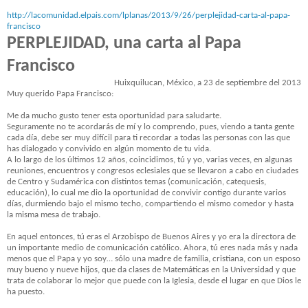
http://lacomunidad.elpais.com/
lplanas/2013/9/26/perplejidad-
carta-al-papa-
francisco
PERPLEJIDAD, una carta al Papa
Francisco
Huixquilucan, México, a 23 de septiembre del 2013
Muy querido Papa Francisco:
Me da mucho gusto tener esta oportunidad para saludarte.
Seguramente no te acordarás de mí y lo comprendo, pues, viendo a tanta gente
cada día, debe ser muy difícil para ti recordar a todas las personas con las que
has dialogado y convivido en algún momento de tu vida.
A lo largo de los últimos 12 años, coincidimos, tú y yo, varias veces, en algunas
reuniones, encuentros y congresos eclesiales que se llevaron a cabo en ciudades
de Centro y Sudamérica con distintos temas (comunicación, catequesis,
educación), lo cual me dio la oportunidad de convivir contigo durante varios
días, durmiendo bajo el mismo techo, compartiendo el mismo comedor y hasta
la misma mesa de trabajo.
En aquel entonces, tú eras el Arzobispo de Buenos Aires y yo era la directora de
un importante medio de comunicación católico. Ahora, tú eres nada más y nada
menos que el Papa y yo soy… sólo una madre de familia, cristiana, con un esposo
muy bueno y nueve hijos, que da clases de Matemáticas en la Universidad y que
trata de colaborar lo mejor que puede con la Iglesia, desde el lugar en que Dios le
ha puesto.