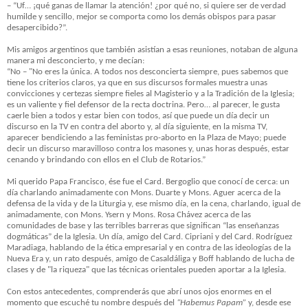
– “Uf… ¡qué ganas de llamar la atención! ¿por qué no, si quiere ser de verdad
humilde y sencillo, mejor se comporta como los demás obispos para pasar
desapercibido?”.
Mis amigos argentinos que también asistían a esas reuniones, notaban de alguna
manera mi desconcierto, y me decían:
“No – "No eres la única. A todos nos desconcierta siempre, pues sabemos que
tiene los criterios claros, ya que en sus discursos formales muestra unas
convicciones y certezas siempre fieles al Magisterio y a la Tradición de la Iglesia;
es un valiente y fiel defensor de la recta doctrina. Pero… al parecer, le gusta
caerle bien a todos y estar bien con todos, así que puede un día decir un
discurso en la TV en contra del aborto y, al día siguiente, en la misma TV,
aparecer bendiciendo a las feministas pro-aborto en la Plaza de Mayo; puede
decir un discurso maravilloso contra los masones y, unas horas después, estar
cenando y brindando con ellos en el Club de Rotarios.”
Mi querido Papa Francisco, ése fue el Card. Bergoglio que conocí de cerca: un
día charlando animadamente con Mons. Duarte y Mons. Aguer acerca de la
defensa de la vida y de la Liturgia y, ese mismo día, en la cena, charlando, igual de
animadamente, con Mons. Ysern y Mons. Rosa Chávez acerca de las
comunidades de base y las terribles barreras que significan “las enseñanzas
dogmáticas” de la Iglesia. Un día, amigo del Card. Cipriani y del Card. Rodríguez
Maradiaga, hablando de la ética empresarial y en contra de las ideologías de la
Nueva Era y, un rato después, amigo de Casaldáliga y Boff hablando de lucha de
clases y de "la riqueza" que las técnicas orientales pueden aportar a la Iglesia.
Con estos antecedentes, comprenderás que abrí unos ojos enormes en el
momento que escuché tu nombre después del
“Habemus Papam”
y, desde ese