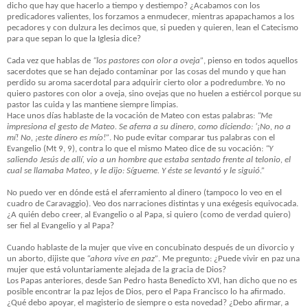
dicho que hay que hacerlo a tiempo y destiempo? ¿Acabamos con los
predicadores valientes, los forzamos a enmudecer, mientras apapachamos a los
pecadores y con dulzura les decimos que, si pueden y quieren, lean el Catecismo
para que sepan lo que la Iglesia dice?
Cada vez que hablas de
“los pastores con olor a oveja”
, pienso en todos aquellos
sacerdotes que se han dejado contaminar por las cosas del mundo y que han
perdido su aroma sacerdotal para adquirir cierto olor a podredumbre. Yo no
quiero pastores con olor a oveja, sino ovejas que no huelen a estiércol porque su
pastor las cuida y las mantiene siempre limpias.
Hace unos días hablaste de la vocación de Mateo con estas palabras:
“Me
impresiona el gesto de Mateo. Se aferra a su dinero, como diciendo: ‘¡No, no a
mí! No, ¡este dinero es mío!”
.
No pude evitar comparar tus palabras con el
Evangelio (Mt 9, 9), contra lo que el mismo Mateo dice de su vocación:
“Y
saliendo Jesús de allí, vio a un hombre que estaba sentado frente al telonio, el
cual se llamaba Mateo, y le dijo: Sígueme. Y éste se levantó y le siguió.”
No puedo ver en dónde está el aferramiento al dinero (tampoco lo veo en el
cuadro de Caravaggio). Veo dos narraciones distintas y una exégesis equivocada.
¿A quién debo creer, al Evangelio o al Papa, si quiero (como de verdad quiero)
ser fiel al Evangelio y al Papa?
Cuando hablaste de la mujer que vive en concubinato después de un divorcio y
un aborto, dijiste que
“ahora vive en paz”
. Me pregunto: ¿Puede vivir en paz una
mujer que está voluntariamente alejada de la gracia de Dios?
Los Papas anteriores, desde San Pedro hasta Benedicto XVI, han dicho que no es
posible encontrar la paz lejos de Dios, pero el Papa Francisco lo ha afirmado.
¿Qué debo apoyar, el magisterio de siempre o esta novedad? ¿Debo afirmar, a