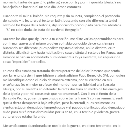
momento (antes de que tú lo pidieras) recé por ti y por mi querida Iglesia. Y no
he dejado de hacerlo ni un solo día, desde entonces.
Cuando te vi salir al balcón, sin roquete y sin muceta, rompiendo el protocolo
del saludo y la lectura del texto en latín, buscando con ello diferenciarte del
resto de los Papas de la historia, dije sonriendo preocupada para mis adentros:
– “Sí, no cabe duda. Se trata del cardenal Bergoglio”.
Durante los días que siguieron a tu elección, me diste varias oportunidades para
confirmar que eras el mismo a quien yo había conocido de cerca, siempre
buscando ser diferente, pues pediste zapatos distintos, anillo distinto, cruz
distinta, silla distinta y hasta habitación y casa distinta al resto de los Papas, que
siempre se habían acomodado humildemente a lo ya existente, sin requerir de
cosas “especiales” para ellos.
En esos días estaba yo tratando de recuperarme del dolor inmenso que sentía
por la renuncia de mi queridísimo y admiradísimo Papa Benedicto XVI, con quien
me identifiqué desde el inicio de manera extrema, por su claridad en sus
enseñanzas (es el mejor profesor del mundo), por su fidelidad a la Sagrada
Liturgia, por su valentía en defender la recta doctrina en medio de los enemigos
de la Iglesia y por mil cosas más que no enumeraré. Con él en el timón de la
Barca de Pedro, yo sentía que pisaba sobre tierra firme. Y con su renuncia, sentí
que la tierra desaparecía bajo mis pies, pero la entendí, pues realmente los
vientos estaban demasiado tempestuosos y el papado significaba algo demasiado
rudo para sus fuerzas disminuidas por la edad, en la terrible y violenta guerra
cultural que estaba librando.
Me sentía como abandonada en medio de la guerra, en pleno terremoto, en lo