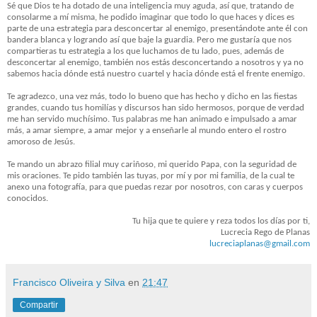
Sé que Dios te ha dotado de una inteligencia muy aguda, así que, tratando de
consolarme a mí misma, he podido imaginar que todo lo que haces y dices es
parte de una estrategia para desconcertar al enemigo, presentándote ante él con
bandera blanca y logrando así que baje la guardia. Pero me gustaría que nos
compartieras tu estrategia a los que luchamos de tu lado, pues, además de
desconcertar al enemigo, también nos estás desconcertando a nosotros y ya no
sabemos hacia dónde está nuestro cuartel y hacia dónde está el frente enemigo.
Te agradezco, una vez más, todo lo bueno que has hecho y dicho en las fiestas
grandes, cuando tus homilías y discursos han sido hermosos, porque de verdad
me han servido muchísimo. Tus palabras me han animado e impulsado a amar
más, a amar siempre, a amar mejor y a enseñarle al mundo entero el rostro
amoroso de Jesús.
Te mando un abrazo filial muy cariñoso, mi querido Papa, con la seguridad de
mis oraciones. Te pido también las tuyas, por mí y por mi familia, de la cual te
anexo una fotografía, para que puedas rezar por nosotros, con caras y cuerpos
conocidos.
Tu hija que te quiere y reza todos los días por ti,
Lucrecia Rego de Planas
lucreciaplanas@gmail.com
Francisco Oliveira y Silva
en
21:47
Compartir