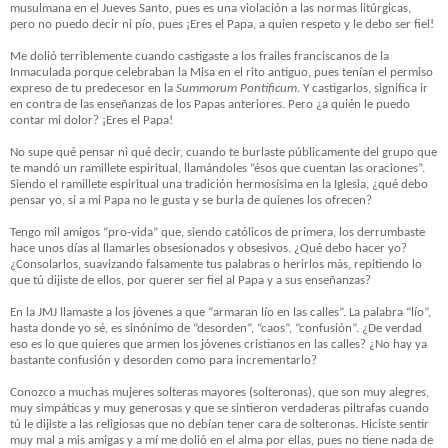
musulmana en el Jueves Santo, pues es una violación a las normas litúrgicas,
pero no puedo decir ni pío, pues ¡Eres el Papa, a quien respeto y le debo ser fiel!
Me dolió terriblemente cuando castigaste a los frailes franciscanos de la
Inmaculada porque celebraban la Misa en el rito antiguo, pues tenían el permiso
expreso de tu predecesor en la
Summorum Pontificum
. Y castigarlos, significa ir
en contra de las enseñanzas de los Papas anteriores. Pero ¿a quién le puedo
contar mi dolor? ¡Eres el Papa!
No supe qué pensar ni qué decir, cuando te burlaste públicamente del grupo que
te mandó un ramillete espiritual, llamándoles “ésos que cuentan las oraciones”.
Siendo el ramillete espiritual una tradición hermosísima en la Iglesia, ¿qué debo
pensar yo, si a mi Papa no le gusta y se burla de quienes los ofrecen?
Tengo mil amigos “pro-vida” que, siendo católicos de primera, los derrumbaste
hace unos días al llamarles obsesionados y obsesivos. ¿Qué debo hacer yo?
¿Consolarlos, suavizando falsamente tus palabras o herirlos más, repitiendo lo
que tú dijiste de ellos, por querer ser fiel al Papa y a sus enseñanzas?
En la JMJ llamaste a los jóvenes a que “armaran lío en las calles”. La palabra “lío”,
hasta donde yo sé, es sinónimo de “desorden”, “caos”, “confusión”. ¿De verdad
eso es lo que quieres que armen los jóvenes cristianos en las calles? ¿No hay ya
bastante confusión y desorden como para incrementarlo?
Conozco a muchas mujeres solteras mayores (solteronas), que son muy alegres,
muy simpáticas y muy generosas y que se sintieron verdaderas piltrafas cuando
tú le dijiste a las religiosas que no debían tener cara de solteronas. Hiciste sentir
muy mal a mis amigas y a mí me dolió en el alma por ellas, pues no tiene nada de