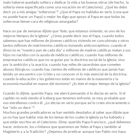
malo haberse quedado soltera y dedicar la vida a las buenas obras (de hecho, la
soltería viene especificada como una vocación en el Catecismo). ¿Qué les debo
decir yo a mis amigas “solteronas”? ¿Que el Papa no hablaba en serio (cosa que
no puede hacer un Papa) o mejor les digo que apoyo al Papa en que todas las
solteronas tienen cara de religiosas amargadas?
Hace un par de semanas dijiste que “éste, que estamos viviendo, es uno de los
mejores tiempos de la Iglesia”. ¿Cómo puede decir eso el Papa, cuando todos
sabemos que hay millones de jóvenes católicos viviendo en concubinato y otros
tantos millones de matrimonios católicos tomando anticonceptivos; cuando el
divorcio es “nuestro pan de cada día” y millones de madres católicas matan a sus
hijos no nacidos con la ayuda de médicos católicos; cuando hay millones de
empresarios católicos que no se guían por la doctrina social de la Iglesia, sino
por la ambición y la avaricia; cuando hay miles de sacerdotes que cometen
abusos litúrgicos; cuando hay cientos de millones de católicos que jamás han
tenido un encuentro con Cristo y no conocen ni lo más esencial de la doctrina;
cuando la educación y los gobiernos están en manos de la masonería y la
economía mundial en manos del sionismo? ¿Es éste el mejor tiempo de la Iglesia?
Cuando lo dijiste, querido Papa, me aterré pensando si lo decías en serio. Si el
capitán no está viendo el iceberg que tenemos enfrente, es muy probable que
nos estrellemos contra él. ¿Lo decías en serio porque así lo crees sinceramente o
fue “sólo un decir”?
Muchos grandes predicadores se han sentido desolados al saber que dijiste que
ya no hay que hablar más de los temas de los cuales la Iglesia ya ha hablado y
que están escritos en el Catecismo. Dime, querido Papa Francisco, ¿qué debemos
hacer, entonces, los cristianos que queremos ser fieles al Papa y también al
Magisterio y a la Tradición? ¿Dejamos de predicar aunque San Pablo nos haya