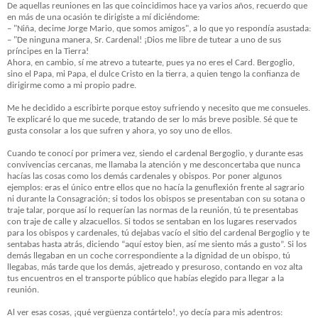
De aquellas reuniones en las que coincidimos hace ya varios años, recuerdo que
en más de una ocasión te dirigiste a mí diciéndome:
– "Niña, decime Jorge Mario, que somos amigos", a lo que yo respondía asustada:
– "De ninguna manera, Sr. Cardenal! ¡Dios me libre de tutear a uno de sus
príncipes en la Tierra!
Ahora, en cambio, sí me atrevo a tutearte, pues ya no eres el Card. Bergoglio,
sino el Papa, mi Papa, el dulce Cristo en la tierra, a quien tengo la confianza de
dirigirme como a mi propio padre.
Me he decidido a escribirte porque estoy sufriendo y necesito que me consueles.
Te explicaré lo que me sucede, tratando de ser lo más breve posible. Sé que te
gusta consolar a los que sufren y ahora, yo soy uno de ellos.
Cuando te conocí por primera vez, siendo el cardenal Bergoglio, y durante esas
convivencias cercanas, me llamaba la atención y me desconcertaba que nunca
hacías las cosas como los demás cardenales y obispos. Por poner algunos
ejemplos: eras el único entre ellos que no hacía la genuflexión frente al sagrario
ni durante la Consagración; si todos los obispos se presentaban con su sotana o
traje talar, porque así lo requerían las normas de la reunión, tú te presentabas
con traje de calle y alzacuellos. Si todos se sentaban en los lugares reservados
para los obispos y cardenales, tú dejabas vacío el sitio del cardenal Bergoglio y te
sentabas hasta atrás, diciendo “aquí estoy bien, así me siento más a gusto”. Si los
demás llegaban en un coche correspondiente a la dignidad de un obispo, tú
llegabas, más tarde que los demás, ajetreado y presuroso, contando en voz alta
tus encuentros en el transporte público que habías elegido para llegar a la
reunión.
Al ver esas cosas, ¡qué vergüenza contártelo!, yo decía para mis adentros: