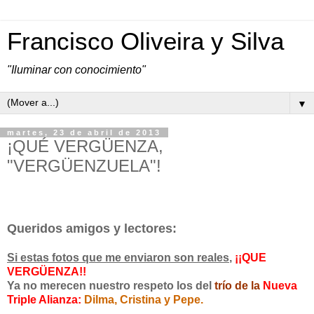
Francisco Oliveira y Silva
"Iluminar con conocimiento"
▼
martes, 23 de abril de 2013
¡QUÉ VERGÜENZA,
"VERGÜENZUELA"!
Queridos amigos y lectores:
Si estas fotos que me enviaron son reales
,
¡¡QUE
VERGÜENZA!!
Ya no merecen nuestro respeto los del
trío de la
Nueva
Triple Alianza:
Dilma, Cristina y Pepe.