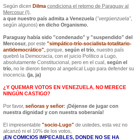
Según dicen
Dilma
condiciona el retorno de Paraguay al
Mercosur
(!),
a que nuestro país admita a Venezuela
(
"vergüenzuela",
según algunos)
en dicho Organismo.
Paraguay había sido "condenado" y "suspendido" del
Mercosur,
por este
"simpático-trío-socialista-totalitario-
antidemocrático",
porque,
según el trío,
nuestro país
quebró la Democracia, con el juicio Político a Lugo,
absolutamente Constitucional, pero en el cual,
según el
trío,
no le dieron tiempo al angelical Lugo para defender su
inocencia.
(ja, ja)
¿Y QUEMAR VOTOS EN VENEZUELA, NO MERECE
NINGÚN CASTIGO?
Por favor,
señoras y señor:
¡Déjense de jugar con
nuestra dignidad y con nuestra soberanía!
El impresentable
"socio-Lugo"
de ustedes, esta vez no
alcanzó ni el 10% de los votos,
¡EN COMICIOS IMPECABLES, DONDE NO SE HA