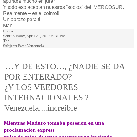
apuraba mucho en jurar.
Y todo eso aceptan nuestros “socios” del MERCOSUR.
Realmente – es el colmo!!
Un abrazo para ti.
Man
From:
Sent:
Sunday, April 21, 2013 6:31 PM
To:
Subject:
Fwd: Venezuela....
…Y DE ESTO…, ¿NADIE SE DA
POR ENTERADO?
¿Y LOS VEEDORES
INTERNACIONALES ?
Venezuela....increíble
Mientras Maduro tomaba posesión en una
proclamación express
miles de cajas de votos desaparecían haciendo