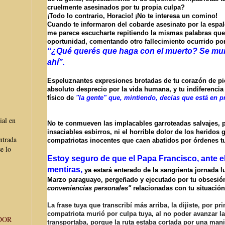
cruelmente asesinados por tu propia culpa?
¡Todo lo contrario, Horacio! ¡No te interesa un comino!
Cuando te informaron del cobarde asesinato por la espalda
me
parece escucharte repitiendo la mismas palabras que
oportunidad, comentando otro fallecimiento ocurrido por 
“¿Qué querés que haga con el muerto? Se mur
ahí”.
Espeluznantes expresiones brotadas de tu corazón de pi
absoluto desprecio por la vida humana, y tu indiferencia 
físico de
"la gente" que, mintiendo, decías que está en p
ial en
No te conmueven las implacables garroteadas salvajes, 
insaciables esbirros, ni el horrible dolor de los heridos 
ntrada
compatriotas inocentes que caen abatidos por órdenes t
e lo
Estoy seguro de que el Papa Francisco, ante el
mentiras,
ya estará enterado de la sangrienta jornada 
Marzo paraguayo, pergeñado y ejecutado por tu obsesió
conveniencias personales"
relacionadas con tu situación
La frase tuya que transcribí más arriba, la dijiste, por p
compatriota murió por culpa tuya, al no poder avanzar l
DOR
transportaba, porque la ruta estaba cortada por una mani