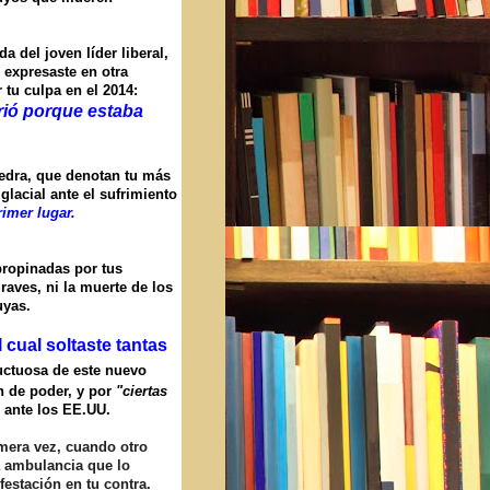
 del joven líder liberal,
 expresaste en otra
tu culpa en el 2014:
ió porque estaba
edra, que denotan tu más
glacial ante el sufrimiento
rimer lugar.
propinadas por tus
graves, ni la muerte de los
uyas.
 cual soltaste tantas
luctuosa de este nuevo
n de poder, y por
"ciertas
 ante los EE.UU.
rimera vez, cuando otro
a ambulancia que lo
festación en tu contra.