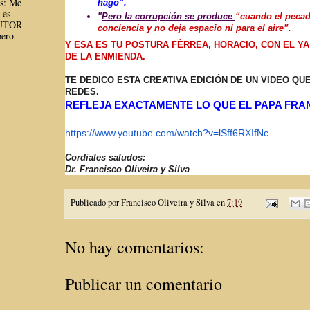
es: Me
hago”.
 es
"
Pero la corrupción se produce
“cuando el pecad
AUTOR
conciencia y no deja espacio ni para el aire”.
ero
Y ESA ES TU POSTURA FÉRREA, HORACIO, CON EL Y
DE LA ENMIENDA.
TE DEDICO ESTA CREATIVA EDICIÓN DE UN VIDEO QU
REDES.
REFLEJA EXACTAMENTE LO QUE EL PAPA FRAN
https://www.youtube.com/watch?
v=lSff6RXIfNc
Cordiales saludos:
Dr. Francisco Oliveira y Silva
Publicado por
Francisco Oliveira y Silva
en
7:19
No hay comentarios:
Publicar un comentario