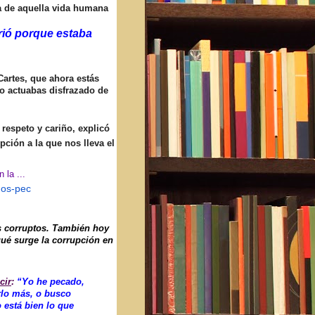
a de
aquella vida humana
ió porque estaba
artes, que ahora estás
o actuabas disfrazado de
 respeto y cariño, explicó
pción a la que nos lleva el
la ...
mos-pec
s corruptos. También hoy
qué surge la corrupción en
cir
:
“Yo he pecado,
erlo más, o busco
 está bien lo que