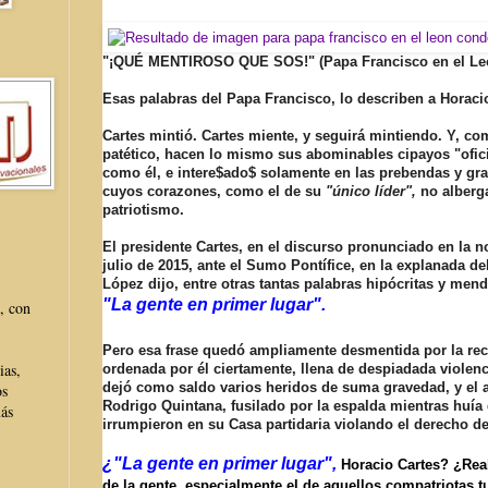
"¡QUÉ MENTIROSO QUE SOS!" (Papa Francisco en el L
Esas palabras del Papa Francisco, lo describen a Horaci
Cartes mintió. Cartes miente, y seguirá mintiendo. Y, c
patético, hacen lo mismo sus abominables cipayos "oficia
como él, e intere$ado$ solamente en las prebendas y gra
cuyos corazones, como el de su
"único líder",
no alberg
patriotismo.
El presidente Cartes, en el discurso pronunciado en la n
julio de 2015, ante el Sumo Pontífice, en la explanada del
López dijo, entre otras tantas palabras hipócritas y men
"La gente en primer lugar".
, con
Pero esa frase quedó ampliamente desmentida por la reci
ias,
ordenada por él ciertamente, llena de despiadada violenc
dejó como saldo varios heridos de suma gravedad, y el a
os
Rodrigo Quintana, fusilado por la espalda mientras huía 
más
irrumpieron en su Casa partidaria violando el derecho d
¿"La gente en primer lugar",
Horacio Cartes? ¿Real
de la gente, especialmente el de aquellos compatriotas