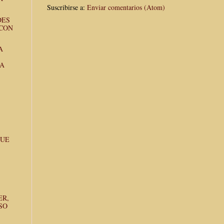
Suscribirse a:
Enviar comentarios (Atom)
DES
 CON
A
LA
QUE
ER,
SO