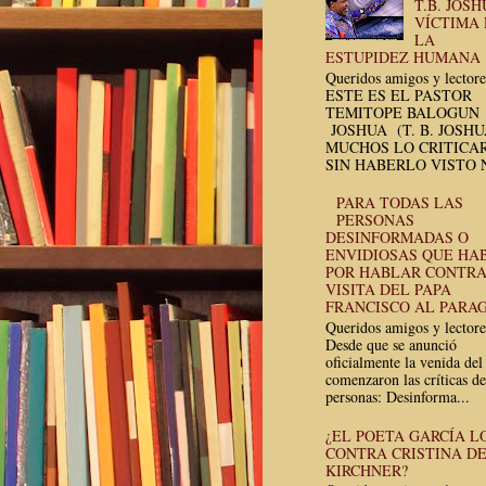
T.B. JOSH
VÍCTIMA
LA
ESTUPIDEZ HUMANA
Queridos amigos y lectore
ESTE ES EL PASTOR
TEMITOPE BALOGUN
JOSHUA (T. B. JOSH
MUCHOS LO CRITICA
SIN HABERLO VISTO N
PARA TODAS LAS
PERSONAS
DESINFORMADAS O
ENVIDIOSAS QUE HA
POR HABLAR CONTRA
VISITA DEL PAPA
FRANCISCO AL PARA
Queridos amigos y lectore
Desde que se anunció
oficialmente la venida del
comenzaron las críticas de
personas: Desinforma...
¿EL POETA GARCÍA L
CONTRA CRISTINA D
KIRCHNER?