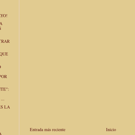
YO!
A
S
TRAR
 QUE
O
POR
TE":
...
ES LA
Entrada más reciente
Inicio
A