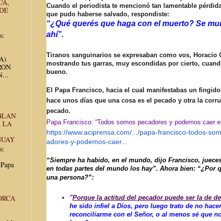
UA,
Cuando el periodista te mencionó tan lamentable pérdid
 DE
que pudo haberse salvado, respondiste:
“¿Qué querés que haga con el muerto? Se mur
ahí”.
s:
Tiranos sanguinarios se expresaban como vos, Horacio C
UA)
mostrando tus garras, muy escondidas por cierto, cuand
RON
bueno.
...
El Papa Francisco, hacia el cual manifestabas un fingido
hace unos días que una cosa es el pecado y otra la corru
pecado.
BLAN
Papa Francisco: “Todos somos pecadores y podemos caer en 
 LA
https://www.aciprensa.com/.../
papa-francisco-todos-so
GUAY
adores-y-podemos-caer.
..
s:
“Siempre ha habido, en el mundo, dijo Francisco, juece
 Papa
en todas partes del mundo los hay”. Ahora bien: “¿Por 
una persona?”:
ORCA
"
Porque la actitud del pecador puede ser la de de
E
he sido infiel a Dios, pero luego trato de no hac
reconciliarme con el Señor, o al menos sé que no