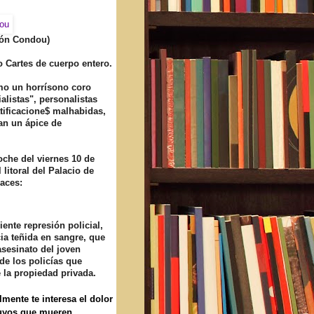
eón Condou)
o Cartes de cuerpo entero.
omo un horrísono coro
listas", personalistas
tificacione$ malhabidas,
an un ápice de
oche del viernes 10 de
 litoral del Palacio de
daces:
ente represión policial,
ia teñida en sangre, que
sesinato del joven
de los policías que
e la propiedad privada.
mente te interesa el dolor
 tuyos que mueren