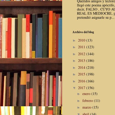
Queridos amigos y lector
llegó este poema apócrifo,
decir, FALSO , CUYO 
REAL ES MEDIOCRE, p
pretendió asignarle su p...
Archivo del blog
2010
(13)
►
2011
(123)
►
2012
(144)
►
2013
(186)
►
2014
(218)
►
2015
(198)
►
2016
(166)
►
2017
(156)
▼
enero
(15)
►
febrero
(11)
►
marzo
(15)
►
abril
(14)
▼