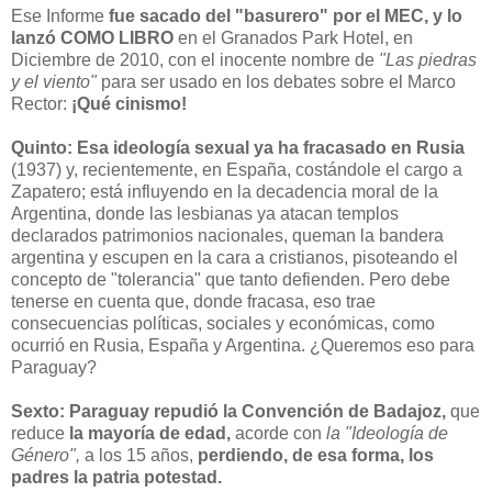
Ese Informe
fue sacado del "basurero" por el MEC, y lo
lanzó COMO LIBRO
en el Granados Park Hotel, en
Diciembre de 2010, con el inocente nombre de
"Las piedras
y el viento"
para ser usado en los debates sobre el Marco
Rector:
¡Qué cinismo!
Quinto:
Esa ideología sexual ya ha fracasado en Rusia
(1937) y, recientemente, en España, costándole el cargo a
Zapatero; está influyendo en la decadencia moral de la
Argentina, donde las lesbianas ya atacan templos
declarados patrimonios nacionales, queman la bandera
argentina y escupen en la cara a cristianos, pisoteando el
concepto de "tolerancia" que tanto defienden. Pero debe
tenerse en cuenta que, donde fracasa, eso trae
consecuencias políticas, sociales y económicas, como
ocurrió en Rusia, España y Argentina. ¿Queremos eso para
Paraguay?
Sexto: Paraguay repudió la Convención de Badajoz,
que
reduce
la mayoría de edad,
acorde con
la "Ideología de
Género",
a los 15 años,
perdiendo, de esa forma, los
padres la patria potestad.