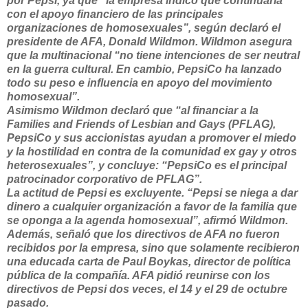
por Pepsi, ya que “la empresa indicó que continuaría
con el apoyo financiero de las principales
organizaciones de homosexuales”, según declaró el
presidente de AFA, Donald Wildmon. Wildmon asegura
que la multinacional “no tiene intenciones de ser neutral
en la guerra cultural. En cambio, PepsiCo ha lanzado
todo su peso e influencia en apoyo del movimiento
homosexual”.
Asimismo Wildmon declaró que “al financiar a la
Families and Friends of Lesbian and Gays (PFLAG),
PepsiCo y sus accionistas ayudan a promover el miedo
y la hostilidad en contra de la comunidad ex gay y otros
heterosexuales”, y concluye: “PepsiCo es el principal
patrocinador corporativo de PFLAG”.
La actitud de Pepsi es excluyente. “Pepsi se niega a dar
dinero a cualquier organización a favor de la familia que
se oponga a la agenda homosexual”, afirmó Wildmon.
Además, señaló que los directivos de AFA no fueron
recibidos por la empresa, sino que solamente recibieron
una educada carta de Paul Boykas, director de política
pública de la compañía. AFA pidió reunirse con los
directivos de Pepsi dos veces, el 14 y el 29 de octubre
pasado.