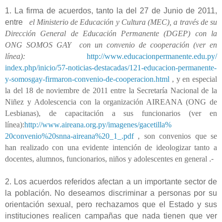
1. La firma de acuerdos, tanto la del 27 de Junio de 2011,
entre
el Ministerio de Educación y Cultura (MEC), a través de su
Dirección General de Educación Permanente (DGEP) con la
ONG SOMOS GAY con un convenio de cooperación (ver en
línea):
http://www.
educacionpermanente.edu.py/
index.php/inicio/57-noticias-
destacadas/121-educacion-
permanente-
y-somosgay-
firmaron-convenio-de-
cooperacion.html
, y en especial
la del 18 de noviembre de 2011 entre la Secretaría Nacional de la
Niñez y Adolescencia con la organización AIREANA (ONG de
Lesbianas), de capacitación a sus funcionarios (ver en
línea):
http://www.aireana.org.
py/imagenes/gacetilla%
20convenio%20snna-aireana%20_
1_.pdf
, son convenios que se
han realizado con una evidente intención de ideologizar tanto a
docentes, alumnos, funcionarios, niños y adolescentes en general
.-
2. Los acuerdos referidos afectan a un importante sector de
la población. No deseamos discriminar a personas por su
orientación sexual, pero rechazamos que el Estado y sus
instituciones realicen campañas que nada tienen que ver