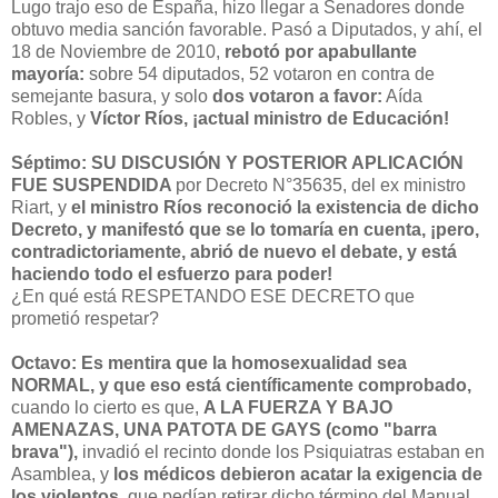
Lugo trajo eso de España, hizo llegar a Senadores donde
obtuvo media sanción favorable. Pasó a Diputados, y ahí, el
18 de Noviembre de 2010,
rebotó por apabullante
mayoría:
sobre 54 diputados, 52 votaron en contra de
semejante basura, y solo
dos votaron a favor:
Aída
Robles, y
Víctor Ríos, ¡actual ministro de Educación!
Séptimo: SU DISCUSIÓN Y POSTERIOR APLICACIÓN
FUE SUSPENDIDA
por Decreto N°35635, del ex ministro
Riart, y
el ministro Ríos reconoció la existencia de dicho
Decreto, y manifestó que se lo tomaría en cuenta,
¡pero,
contradictoriamente, abrió de nuevo el debate, y está
haciendo todo el esfuerzo para poder!
¿En qué está RESPETANDO ESE DECRETO que
prometió respetar?
Octavo: Es mentira que la homosexualidad sea
NORMAL, y que eso está científicamente comprobado,
cuando lo cierto es que,
A LA FUERZA Y BAJO
AMENAZAS, UNA PATOTA DE GAYS (como "barra
brava"),
invadió el recinto donde los Psiquiatras estaban en
Asamblea, y
los médicos debieron acatar la exigencia de
los violentos,
que pedían retirar dicho término del Manual