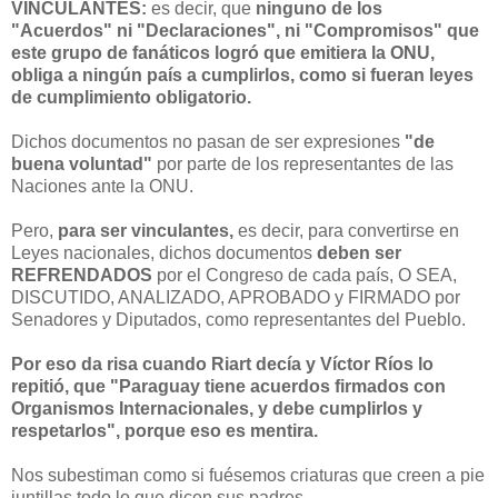
VINCULANTES:
es decir, que
ninguno de los
"Acuerdos" ni "Declaraciones", ni "Compromisos" que
este grupo de fanáticos logró que emitiera la ONU,
obliga a ningún país a cumplirlos, como si fueran leyes
de cumplimiento obligatorio.
Dichos documentos no pasan de ser expresiones
"de
buena voluntad"
por parte de los representantes de las
Naciones ante la ONU.
Pero,
para ser vinculantes,
es decir, para convertirse en
Leyes nacionales, dichos documentos
deben ser
REFRENDADOS
por el Congreso de cada país, O SEA,
DISCUTIDO, ANALIZADO, APROBADO y FIRMADO por
Senadores y Diputados, como representantes del Pueblo.
Por eso da risa cuando Riart decía y Víctor Ríos lo
repitió, que "Paraguay tiene acuerdos firmados con
Organismos Internacionales, y debe cumplirlos y
respetarlos",
porque eso es mentira.
Nos subestiman como si fuésemos criaturas que creen a pie
juntillas todo lo que dicen sus padres.