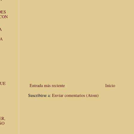
DES
 CON
A
LA
QUE
Entrada más reciente
Inicio
Suscribirse a:
Enviar comentarios (Atom)
ER,
SO