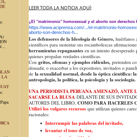
UA,
 DE
LEER TODA LA NOTICIA AQUÍ
:
s:
¿El "matrimonio" homosexual y el aborto son derechos 
https://www.aciprensa.com/.../
el-matrimonio-homosexu
aborto-son-derechos-h.
..
UA)
Los defensores de la Ideología de Género,
huérfanos 
RON
científicos para sustentar sus rocambolescas afirmacion
...
herramientas repugnantes
en un intento desesperado p
quienes propalan verdades científicas.
gritos, ofensas y ejemplos ridículos,
Con
pretenden con
disuadir, o exacerbar a los expositores, invitados o panel
BLAN
la sexualidad normal, desde la óptica científica: la
de
 LA
antropología, la política, la psicología y la sociología.
GUAY
UNA PERIODISTA PERUANA AMENAZÓ, ANTE 
s:
SACARSE LA BLUSA
DELANTE DE SUS INVITAD
 Papa
COMO PARA HACERLES 
AUTORES DEL LIBRO,
Utilizó los vulgares recursos
que utilizan quienes car
racionales:
Interrumpir las palabras del invitado,
ORCA
E
levantar el tono de voz,