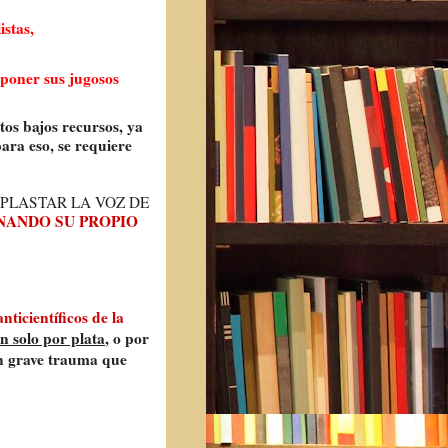
istas,
poner sus jugosos
tos bajos recursos, ya
ara eso, se requiere
APLASTAR LA VOZ DE
NANDO SU PROPIO
anticientíficos de la
en solo por plata
, o por
gún grave trauma que