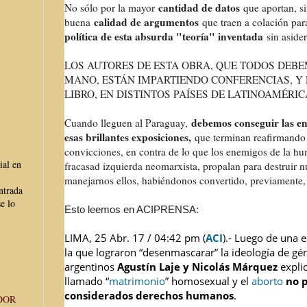
cantidad de datos
No sólo por la mayor
que aportan, s
calidad de argumentos
buena
que traen a colación pa
política de esta absurda "teoría" inventada
sin asider
LOS AUTORES DE ESTA OBRA, QUE TODOS DEB
MANO, ESTÁN IMPARTIENDO CONFERENCIAS, Y
LIBRO, EN DISTINTOS PAÍSES DE LATINOAMÉRIC
debemos conseguir las en
Cuando lleguen al Paraguay,
esas brillantes exposiciones,
que terminan reafirmando
convicciones, en contra de lo que los enemigos de la hu
ial en
fracasad izquierda neomarxista, propalan para destruir n
manejarnos ellos, habiéndonos convertido, previamente,
ntrada
e lo
Esto leemos en ACIPRENSA:
LIMA, 25 Abr. 17 / 04:42 pm (
ACI
).- Luego de una e
la que lograron “desenmascarar” la ideología de gén
argentinos
Agustín Laje y Nicolás Márquez
expli
llamado “
matrimonio
” homosexual y el
aborto
no 
considerados derechos humanos
.
DOR