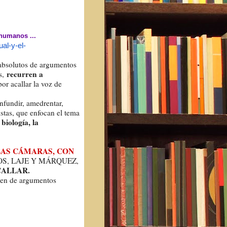
humanos ...
al-y-el-
absolutos de argumentos
recurren a
es,
or acallar la voz de
fundir, amedrentar,
istas, que enfocan el tema
 biología, la
LAS CÁMARAS, CON
OS, LAJE Y MÁRQUEZ,
CALLAR.
ecen de argumentos