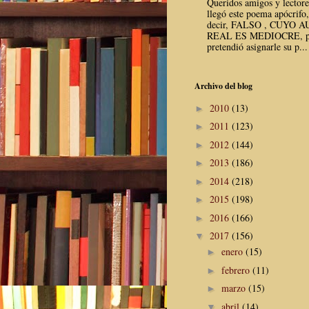
Queridos amigos y lector
llegó este poema apócrifo,
decir, FALSO , CUYO 
REAL ES MEDIOCRE, p
pretendió asignarle su p...
Archivo del blog
2010
(13)
►
2011
(123)
►
2012
(144)
►
2013
(186)
►
2014
(218)
►
2015
(198)
►
2016
(166)
►
2017
(156)
▼
enero
(15)
►
febrero
(11)
►
marzo
(15)
►
abril
(14)
▼