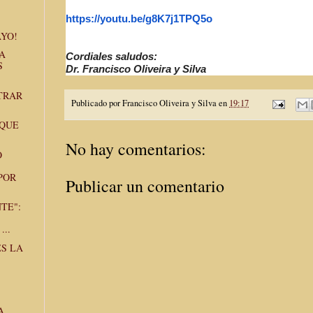
https://youtu.be/g8K7j1TPQ5o
YO!
A
Cordiales saludos:
S
Dr. Francisco Oliveira y Silva
TRAR
Publicado por
Francisco Oliveira y Silva
en
19:17
 QUE
No hay comentarios:
O
POR
Publicar un comentario
TE":
...
ES LA
A