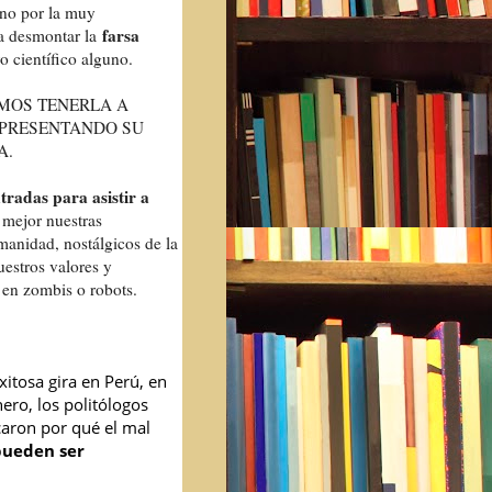
ino por la muy
farsa
ra desmontar la
o científico alguno.
EMOS TENERLA A
 PRESENTANDO SU
A.
tradas para asistir a
 mejor nuestras
manidad, nostálgicos de la
uestros valores y
 en zombis o robots.
xitosa gira en Perú, en
ero, los politólogos
caron por qué el mal
pueden ser