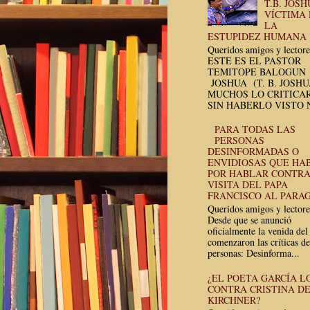
T.B. JOSH
VÍCTIMA
LA
ESTUPIDEZ HUMANA
Queridos amigos y lectore
ESTE ES EL PASTOR
TEMITOPE BALOGUN
JOSHUA (T. B. JOSH
MUCHOS LO CRITICA
SIN HABERLO VISTO N
PARA TODAS LAS
PERSONAS
DESINFORMADAS O
ENVIDIOSAS QUE HA
POR HABLAR CONTRA
VISITA DEL PAPA
FRANCISCO AL PARA
Queridos amigos y lectore
Desde que se anunció
oficialmente la venida del
comenzaron las críticas de
personas: Desinforma...
¿EL POETA GARCÍA L
CONTRA CRISTINA D
KIRCHNER?