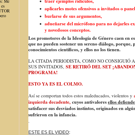
traer ejemplos ridículos,
es: Me
 es
aplicarles motes ofensivos a invitados o panel
AUTOR
burlarse de sus argumentos,
ero
adueñarse del micrófono para no dejarles ex
y novedosos conceptos.
Los promotores de la Ideología de Género caen en es
que no pueden sostener un sereno diálogo, porque, p
conocimientos científicos, y ellos no los tienen.
LA CITADA PERIODISTA, COMO NO CONSIGUIÓ 
SE RETIRÓ DEL SET ¡ABANDO
SUS INVITADOS,
PROGRAMA!
ESTO YA ES EL COLMO.
Así se comportan todos estos maleducados, violentos y
izquierda decadente,
cuyos antivalores
ellos defiend
satisfacer sus desviados instintos, originados en al
sufrieron en la infancia.
.
ESTE ES EL VIDEO
: