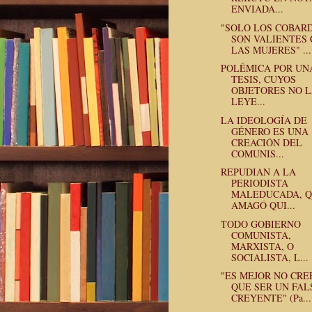
ENVIADA...
"SOLO LOS COBAR
SON VALIENTES
LAS MUJERES" ...
POLÉMICA POR UN
TESIS, CUYOS
OBJETORES NO 
LEYE...
LA IDEOLOGÍA DE
GÉNERO ES UNA
CREACIÓN DEL
COMUNIS...
REPUDIAN A LA
PERIODISTA
MALEDUCADA, 
AMAGÓ QUI...
TODO GOBIERNO
COMUNISTA,
MARXISTA, O
SOCIALISTA, L...
"ES MEJOR NO CRE
QUE SER UN FAL
CREYENTE" (Pa...