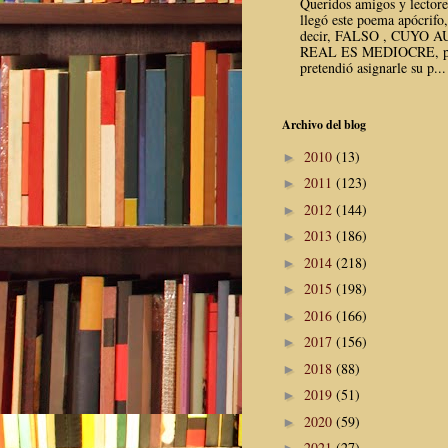
Queridos amigos y lector
llegó este poema apócrifo,
decir, FALSO , CUYO 
REAL ES MEDIOCRE, p
pretendió asignarle su p...
Archivo del blog
2010
(13)
►
2011
(123)
►
2012
(144)
►
2013
(186)
►
2014
(218)
►
2015
(198)
►
2016
(166)
►
2017
(156)
►
2018
(88)
►
2019
(51)
►
2020
(59)
►
2021
(27)