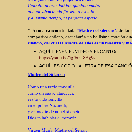
Cuando quieras hablar, quédate mudo:
que un
silencio
sin fin sea tu escudo
y al mismo tiempo, tu perfecta espada.
*
En una canción
titulada
"Madre del silencio",
de Lui
compositor chileno, escucharán un bellísima canción qu
silencio, del cual la Madre de Dios es un maestra y mo
AQUÍ TIENEN EL VIDEO Y EL CANTO:
https://youtu.be/5gfbm_8Ag9s
AQUÍ LES COPIO LA LETRA DE ESA CANCIÓ
Madre del Silencio
Como una tarde tranquila,
como un suave atardecer,
era tu vida sencilla
en el pobre Nazareth;
y en medio de aquel silencio,
Dios te hablaba al corazón.
Virgen María, Madre del Señor: