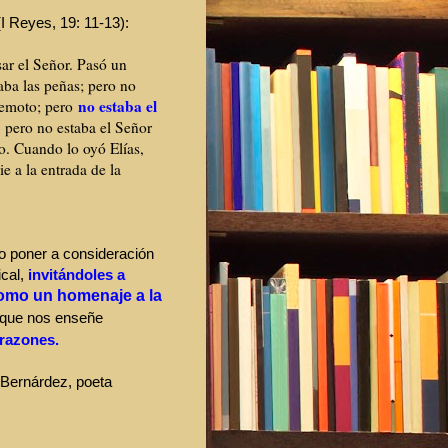
 (I Reyes, 19: 11-13):
sar el Señor. Pasó un
aba las peñas; pero no
no estaba el
rremoto; pero
 pero no estaba el Señor
ro. Cuando lo oyó Elías,
e a la entrada de la
ro poner a consideración
ical,
invitándoles a
omo un homenaje a la
 que nos enseñe
orazones.
 Bernárdez, poeta