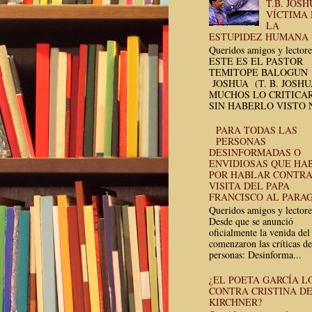
T.B. JOSH
VÍCTIMA
LA
ESTUPIDEZ HUMANA
Queridos amigos y lectore
ESTE ES EL PASTOR
TEMITOPE BALOGUN
JOSHUA (T. B. JOSH
MUCHOS LO CRITICA
SIN HABERLO VISTO N
PARA TODAS LAS
PERSONAS
DESINFORMADAS O
ENVIDIOSAS QUE HA
POR HABLAR CONTRA
VISITA DEL PAPA
FRANCISCO AL PARA
Queridos amigos y lectore
Desde que se anunció
oficialmente la venida del
comenzaron las críticas de
personas: Desinforma...
¿EL POETA GARCÍA L
CONTRA CRISTINA D
KIRCHNER?