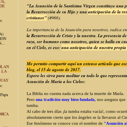
UA,
"La Asunción de la Santísima Virgen constituye una p
 DE
la Resurrección de su Hijo y una
anticipación de la re
cristianos"
(#966).
s:
La importancia de la Asunción para nosotros, radica e
UA)
la Resurrección de Cristo y la nuestra. La presencia d
RON
raza, ser humano como nosotros, quien se halla en cue
...
en el Cielo, es eso:
una anticipación de nuestra propia
Me permito compartir aquí un extenso artículo que esc
BLAN
blog, el 15 de agosto de 2017.
 LA
Espero les sirva para meditar en todo lo que representa
GUAY
Asunción de María a los Cielos:
s:
La Biblia no cuenta nada acerca de la muerte de María.
 Papa
Pero
una tradición muy bien fundada,
nos asegura que m
tumba.
Al cabo de tres días ¡la tumba estaba vacía!, como ocurr
ORCA
absolutamente cierto que los ángeles se la llevaron al Cie
E
Ese fenómeno se conoce con el nombre de
"Asunción al