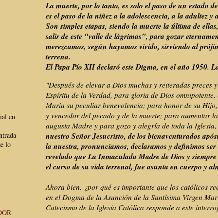
La muerte, por lo tanto, es solo el paso de un estado d
es el paso de la niñez a la adolescencia, a la adultez y 
Son simples etapas, siendo la muerte la última de ellas
salir de este "valle de lágrimas", para gozar etername
merezcamos, según hayamos vivido, sirviendo al próji
terrena.
El Papa Pío XII declaró este Digma, en el año 1950. Lo
"Después de elevar a Dios muchas y reiteradas preces y 
Espíritu de la Verdad, para gloria de Dios omnipotente,
María su peculiar benevolencia; para honor de su Hijo, 
y vencedor del pecado y de la muerte; para aumentar la
ial en
augusta Madre y para gozo y alegría de toda la Iglesia
nuestro Señor Jesucristo, de los bienaventurados após
ntrada
e lo
la nuestra, pronunciamos, declaramos y definimos se
revelado que La Inmaculada Madre de Dios y siempre
el curso de su vida terrenal, fue asunta en cuerpo y alm
Ahora bien, ¿por qué es importante que los católicos 
en el Dogma de la Asunción de la Santísima Virgen Mar
Catecismo de la Iglesia Católica responde a este interro
DOR