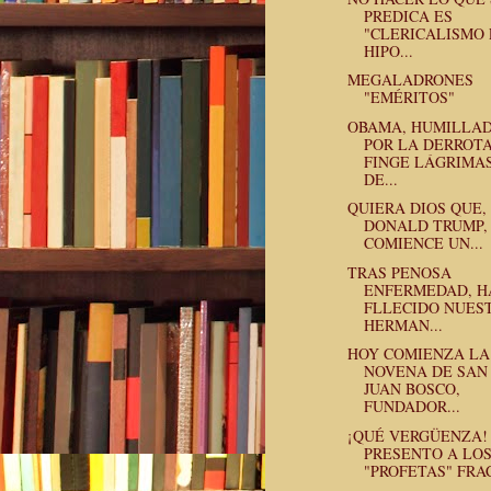
PREDICA ES
"CLERICALISMO 
HIPO...
MEGALADRONES
"EMÉRITOS"
OBAMA, HUMILLA
POR LA DERROTA
FINGE LÁGRIMA
DE...
QUIERA DIOS QUE,
DONALD TRUMP,
COMIENCE UN...
TRAS PENOSA
ENFERMEDAD, H
FLLECIDO NUES
HERMAN...
HOY COMIENZA LA
NOVENA DE SAN
JUAN BOSCO,
FUNDADOR...
¡QUÉ VERGÜENZA!
PRESENTO A LO
"PROFETAS" FRAC