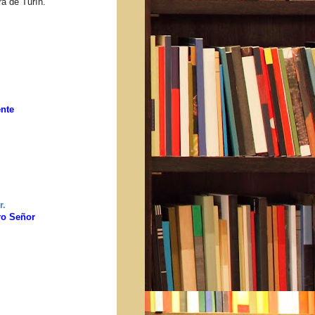
ra de Turín.
mente
r.
ro Señor