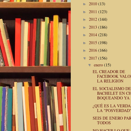
2010
(13)
►
2011
(123)
►
2012
(144)
►
2013
(186)
►
2014
(218)
►
2015
(198)
►
2016
(166)
►
2017
(156)
▼
enero
(15)
▼
EL CREADOR DE
FACEBOOK VALO
LA RELIGIÓN
EL SOCIALISMO DE
BACHELET EN CH
BOQUEANDO YA A
¿QUÉ ES LA VERDA
LA "POSVERDAD"
SEIS DE ENERO PA
TODOS
NO HACER LO QUE 