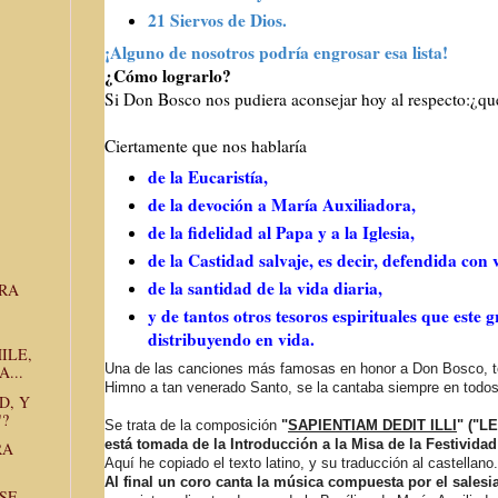
21 Siervos de Dios.
¡Alguno de nosotros podría engrosar esa lista!
¿Cómo lograrlo?
Si Don Bosco nos pudiera aconsejar hoy al respecto:¿qué
Ciertamente que nos hablaría
de la Eucaristía,
de la devoción a María Auxiliadora,
de la fidelidad al Papa y a la Iglesia,
de la Castidad salvaje, es decir, defendida con
de la santidad de la vida diaria,
RA
y de tantos otros tesoros espirituales que este 
distribuyendo en vida.
ILE,
Una de las canciones más famosas en honor a Don Bosco, 
...
Himno a tan venerado Santo, se la cantaba siempre en todos
D, Y
?
Se trata de la composición
"
SAPIENTIAM DEDIT ILLI
" ("L
está tomada de la Introducción a la Misa de la Festivida
RA
Aquí he copiado el texto latino, y su traducción al castellano.
Al final un coro canta la música compuesta por el sales
SE