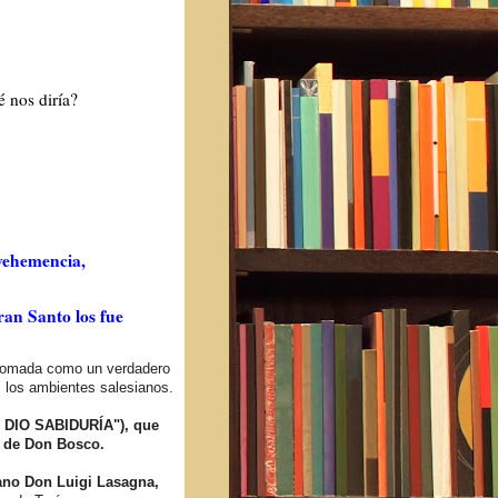
 nos diría?
 vehemencia,
gran Santo los fue
tomada como un verdadero
 los ambientes salesianos.
E DIO SABIDURÍA"),
que
d de Don Bosco.
iano Don Luigi Lasagna,