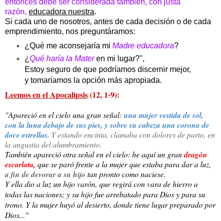
entonces debe ser considerada también, con justa
razón,
educadora nuestra
.
Si cada uno de nosotros, antes de cada decisión o de cada
emprendimiento, nos preguntáramos:
¿Qué me aconsejaría mi
Madre educadora
?
¿
Qué haría la Mater
en mi lugar?",
Estoy seguro de que podríamos discernir mejor,
y tomaríamos la opción más apropiada.
Leemos en el Apocalipsis
(12, 1-9):
"Apareció en el cielo una gran señal:
una mujer vestida de sol,
con la luna debajo de sus pies, y sobre su cabeza una corona de
doce estrellas.
Y estando encinta, clamaba con dolores de parto, en
la angustia del alumbramiento.
También apareció otra señal en el cielo: he aquí un gran
dragón
escarlata,
que se paró frente a la mujer que estaba para dar a luz,
a fin de devorar a su hijo
tan pronto como naciese.
Y ella dio a luz un hijo varón, que regirá con vara de hierro a
todas las naciones; y su hijo fue arrebatado para Dios y para su
trono. Y la mujer huyó al desierto, donde tiene lugar preparado por
Dios..."