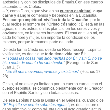
apóstoles, y con los discípulos de Emaús.Con ese cuerpo
ascendió a los Cielos.
-- Y, como Dios, sigue vivo en su
cuerpo espiritual
,
cuya
carne y sangre
comemos y bebemos
en la Eucaristía.
Ese cuerpo espiritual vivifica toda la Creación,
por lo
cual recibe el nombre de
"Cristo cósmico":
Él está en las
aguas, en los astros, en las plantas, en los seres vivos y,
obviamente, en los seres humanos. Él está en ti, en mí, en
cada hombre y mujer, sin importar la condición de los
mismos, porque formamos parte del todo..
De esta forma Cristo es, desde su Resurrección, Espíritu
vivificante, es decir, que
todo tiene vida por Él:
--
"Todas las cosas han sido hechas por Él, y sin Él no se
hizo nada de cuanto ha sido hecho"
(Evangelio de San
Juan 1, 3).
--
"En Él nos movemos, vivimos y existimos"
(Hechos 17,
28).
Cristo, al no estar ya limitado por un cuerpo carnal, con el
cuerpo espiritual se comunica plenamente con el Creador,
con el Espíritu Santo, y con todas las cosas.
De ese Espíritu habla la Biblia en el Génesis, cuando dice:
"El Espíritu se cernía sobre las aguas",
es decir, sobre el
caos primitivo; y, como tal, presidió el acto creador, actuó