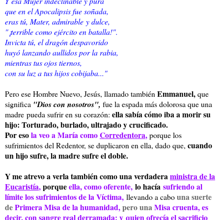
Y esa Mujer indeclinable y pura
que en el Apocalipsis fue soñada,
eras tú, Mater, admirable y dulce,
"¡terrible como ejército en batalla!".
Invicta tú, el dragón despavorido
huyó lanzando aullidos por la rabia,
mientras tus ojos tiernos,
con su luz a tus hijos cobijaba..."
Emmanuel,
Pero ese Hombre Nuevo, Jesús, llamado también
que
significa
"Dios con nosotros",
fue la espada más dolorosa que una
ella sabía cómo iba a morir su
madre pueda sufrir en su corazón:
hijo: Torturado, burlado, ultrajado y crucificado.
Por eso
la veo a María como
Corredentora
,
porque los
cuando
sufrimientos del Redentor, se duplicaron en ella, dado que,
un hijo sufre, la madre sufre el doble.
Y me atrevo a verla también como una verdadera
ministra de la
Eucaristía
,
porque
ella, como oferente,
lo hacía
sufriendo al
límite los sufrimientos de la Víctima,
una suerte
llevando a cabo
de
Primera Misa de la humanidad,
pero una
Misa cruenta, es
decir, con sangre real derramada; y
quien ofrecía el sacrificio