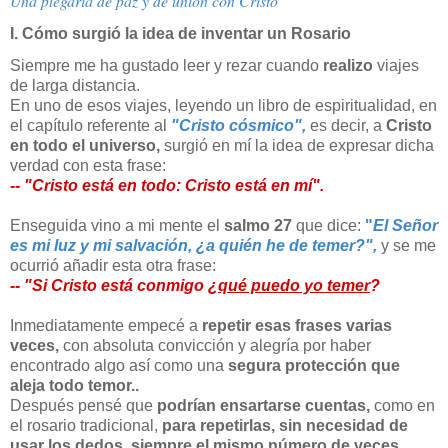
Una plegaria de paz y de unión con Cristo
I. Cómo surgió la idea de inventar un Rosario
Siempre me ha gustado leer y rezar cuando
realizo
viajes
de larga distancia.
En uno de esos viajes, leyendo un libro de espiritualidad, en
el capítulo referente al
"Cristo cósmico",
es decir, a
Cristo
en todo el universo,
surgió en mí la idea de expresar dicha
verdad con esta frase:
-- "Cristo está en todo: Cristo está en mí".
Enseguida vino a mi mente el
salmo 27
que dice:
"
El Señor
es mi luz y mi salvación, ¿a quién he de temer?",
y se me
ocurrió añadir esta otra frase:
-- "Si Cristo está conmigo ¿
qué puedo yo temer
?
Inmediatamente empecé a
repetir esas frases varias
veces,
con absoluta convicción y alegría por haber
encontrado algo así como una
segura protección que
aleja todo temor..
Después pensé que
podrían ensartarse cuentas,
como en
el rosario tradicional,
para repetirlas, sin necesidad de
usar los dedos, siempre el mismo número de veces.