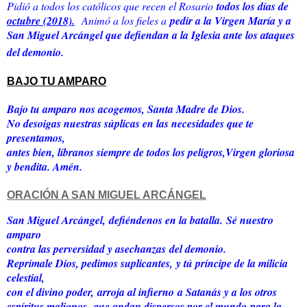
Pidió a todos los católicos que recen el Rosario
todos los días de
octubre (2018).
Animó a los fieles a
pedir a la Virgen María y a
San Miguel Arcángel que defiendan a la Iglesia ante los ataques
del demonio.
BAJO TU AMPARO
Bajo tu amparo nos acogemos, Santa Madre de Dios.
No desoigas nuestras súplicas en las necesidades que te
presentamos,
antes bien, líbranos siempre de todos los peligros,Virgen gloriosa
y bendita. Amén.
ORACIÓN A SAN MIGUEL ARCÁNGEL
San Miguel Arcángel,
defiéndenos en la batalla.
Sé nuestro
amparo
contra las perversidad y asechanzas
del demonio.
Reprímale Dios, pedimos suplicantes,
y tú príncipe de la milicia
celestial,
con el divino poder,
arroja al infierno
a Satanás y a los otros
espíritus malignos,
que andan dispersos por el mundo
para la