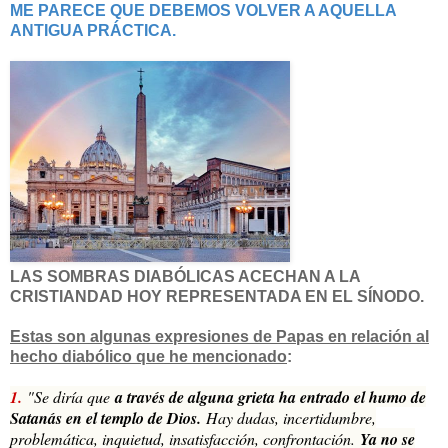
ME PARECE QUE DEBEMOS VOLVER A AQUELLA
ANTIGUA PRÁCTICA.
LAS SOMBRAS DIABÓLICAS ACECHAN A LA
CRISTIANDAD HOY REPRESENTADA EN EL SÍNODO.
Estas son algunas expresiones de Papas en relación al
hecho diabólico que he mencionado
:
1.
"Se diría que
a través de alguna grieta ha entrado el humo de
Satanás en el templo de Dios.
Hay dudas, incertidumbre,
problemática, inquietud, insatisfacción, confrontación.
Ya no se