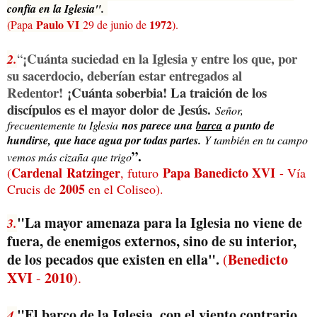
confía en la Iglesia".
Paulo VI
1972
(Papa
29 de junio de
).
¡Cuánta suciedad en la Iglesia y entre los que, por
“
2.
su sacerdocio, deberían estar entregados al
Redentor!
¡Cuánta soberbia! La traición de los
discípulos es el mayor dolor de Jesús.
Señor,
frecuentemente tu Iglesia
nos parece una
barca
a punto de
hundirse, que hace agua por todas partes.
Y también en tu campo
”.
vemos más cizaña que trigo
Cardenal
Ratzinger
Papa Banedicto XVI
(
, futuro
- Vía
2005
Crucis de
en el Coliseo).
"La mayor amenaza para la Iglesia no viene de
3.
fuera, de enemigos externos, sino de su interior,
de los pecados que existen en ella".
Benedicto
(
XVI
2010
-
).
"El barco de la Iglesia, con el viento contrario
4.