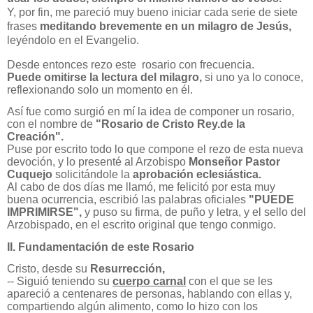
Y, por fin, me pareció muy bueno iniciar cada serie de siete
frases
meditando brevemente en un milagro de Jesús,
leyéndolo en el Evangelio.
Desde entonces rezo este rosario con frecuencia.
Puede omitirse la lectura del milagro,
si uno ya lo conoce,
reflexionando solo un momento en él.
Así fue como surgió en mí la idea de componer un rosario,
con el nombre de
"Rosario de Cristo Rey.de la
Creación".
Puse por escrito todo lo que compone el rezo de esta nueva
devoción, y lo presenté al Arzobispo
Monseñor Pastor
Cuquejo
solicitándole la
aprobación eclesiástica.
Al cabo de dos días me llamó, me felicitó por esta muy
buena ocurrencia, escribió las palabras oficiales
"PUEDE
IMPRIMIRSE",
y puso su firma, de puño y letra, y el sello del
Arzobispado, en el escrito original que tengo conmigo.
II. Fundamentación de este Rosario
Cristo, desde su
Resurrección,
-- Siguió teniendo su
cuerpo carnal
con el que se les
apareció a centenares de personas, hablando con ellas y,
compartiendo algún alimento, como lo hizo con los