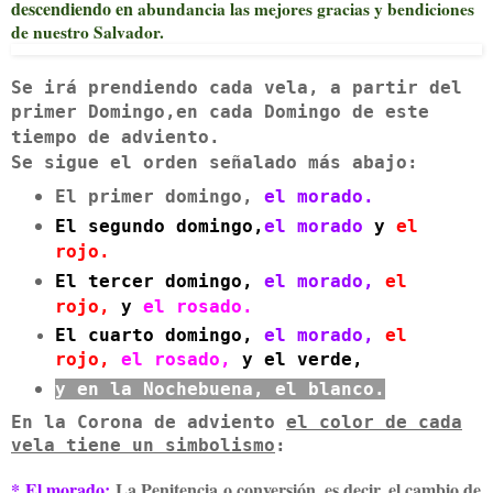
descendiendo en
abundancia las mejores gracias y bendiciones
de nuestro Salvador
.
Se irá prendiendo cada vela, a partir del
primer Domingo,
en cada Domingo de este
tiempo de adviento.
Se sigue el orden señalado más abajo:
El primer domingo,
el morado.
El segundo domingo,
e
l morado
y
el
rojo.
El tercer domingo,
el morado,
el
rojo,
y
el rosado.
El cuarto domingo,
el morado,
el
rojo,
el rosado,
y el verde,
y en la Nochebuena, el blanco.
En la Corona de adviento
el color de cada
vela tiene un simbolismo
:
*
El morado
:
La Penitencia o conversión, es decir, el cambio de