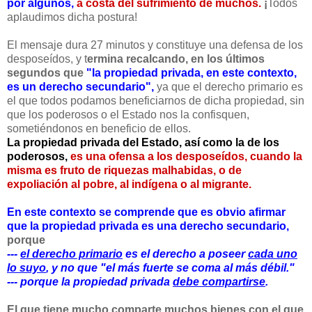
por algunos,
a costa del sufrimiento de muchos.
¡
Todos
aplaudimos dicha postura!
El mensaje dura 27 minutos y constituye una defensa de los
desposeídos, y t
ermina recalcando, en los últimos
segundos que
"la propiedad privada, en este contexto,
es un derecho secundario",
ya que el derecho primario es
el que todos podamos beneficiarnos de dicha propiedad, sin
que los poderosos o el Estado nos la confisquen,
sometiéndonos en beneficio de ellos.
La propiedad privada del Estado, así como la de los
poderosos,
es una ofensa a los desposeídos, cuando la
misma es fruto de riquezas malhabidas, o de
expoliación al pobre, al indígena o al migrante.
En este contexto se comprende que es obvio afirmar
que la propiedad privada es una derecho secundario,
porque
---
el derecho primario
es el derecho a poseer
cada uno
lo suyo
, y no que "el más fuerte se coma al más débil."
--- porque la propiedad privada
debe compartirse
.
El que tiene mucho comparte muchos bienes con el que