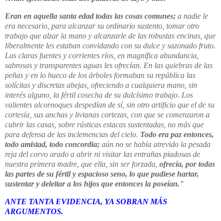
Eran en aquella santa edad todas las cosas comunes;
a nadie le
era necesario, para alcanzar su ordinario sustento, tomar otro
trabajo que alzar la mano y alcanzarle de las robustas encinas, que
liberalmente les estaban convidando con su dulce y sazonado fruto.
Las claras fuentes y corrientes ríos, en magnífica abundancia,
sabrosas y transparentes aguas les ofrecían. En las quiebras de las
peñas y en lo hueco de los árboles formaban su república las
solícitas y discretas abejas, ofreciendo a cualquiera mano, sin
interés alguno, la fértil cosecha de su dulcísimo trabajo. Los
valientes alcornoques despedían de sí, sin otro artificio que el de su
cortesía, sus anchas y livianas cortezas, con que se comenzaron a
cubrir las casas, sobre rústicas estacas sustentadas, no más que
para defensa de las inclemencias del cielo.
Todo era paz entonces,
todo amistad, todo concordia;
aún no se había atrevido la pesada
reja del corvo arado a abrir ni visitar las entrañas piadosas de
nuestra primera madre, que ella, sin ser forzada,
ofrecía, por todas
las partes de su fértil y espacioso seno, lo que pudiese hartar,
sustentar y deleitar a los hijos que entonces la poseían."
ANTE TANTA EVIDENCIA, YA SOBRAN MÁS
ARGUMENTOS.