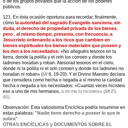
o de los grupos privados que la acción de los poderes
públicos.
121. En ésta ocasión oportuna para recordar, finalmente,
cómo
la autoridad del sagrado Evangelio sanciona, sin
duda, el derecho de propiedad privada de los bienes,
pero , al mismo tiempo, presenta, con frecuencia, a
Jesucristo ordenando a los ricos que cambien en
bienes espirituales los bienes materiales que poseen y
los den a los necesitados:
«No alleguéis tesoros en la
tierra, donde la polilla y el orín los corroen y donde los
ladrones horadan y roban. Atesorad tesoros en el cielo,
donde ni la polilla ni el orín corroen y donde los ladrones no
horadan ni roban» (
Mt
6, 19-20). Y el Divino Maestro declara
que considera como hecha o negada a sí mismo la caridad
hecha o negada a los necesitados: «Cuantas veces hicisteis
eso a uno de mis hermanos,
a mí me lo hicisteis» (
Mt
25,
40).
Observación: Esta valiosísima Encíclica podría resumirse en
estas palabras:
"Nadie tiene derecho a poseer lo que le
sobra"
OTRAS ENCÍCLICAS y DOCUMENTOS SOBRE EL