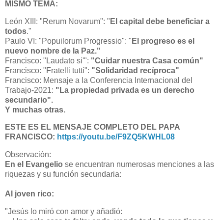
MISMO TEMA:
León XIII: "Rerum Novarum": "
El capital debe beneficiar a
todos
."
Paulo VI: "Popuilorum Progressio": "
El progreso es el
nuevo nombre de la Paz."
Francisco: "Laudato si'":
"Cuidar nuestra Casa común"
Francisco: "Fratelli tutti":
"Solidaridad recíproca"
Francisco: Mensaje a la Conferencia Internacional del
Trabajo-2021:
"La propiedad privada es un derecho
secundario".
Y muchas otras.
ESTE ES EL MENSAJE COMPLETO DEL PAPA
FRANCISCO:
https://youtu.be/F9ZQ5KWHL08
Observación:
En el Evangelio
se encuentran numerosas menciones a las
riquezas y su función secundaria:
Al joven rico:
"Jesús lo miró con amor y añadió: