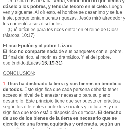
—Una sola cosa te falta:
anda, vende todo lo que tienes y
dáselo a los pobres, y tendrás tesoro en el cielo.
Luego
ven y sígueme. Al oír esto, el hombre se desanimó y se fue
triste, porque tenía muchas riquezas. Jesús miró alrededor y
les comentó a sus discípulos:
—¡Qué difícil es para los ricos entrar en el reino de Dios!"
(Marcos, 10:17)
El rico Epulón y el pobre Lázaro
El rico no comparte nada
de sus banquetes con el pobre.
El final del rico, al morir, es dramático. Y el del pobre,
espléndido.(
Lucas 16, 19-31)
CONCLUSIÓN
:
1.
Dios ha destinado la tierra y sus bienes en beneficio
de todos.
Esto significa que cada persona debería tener
acceso al nivel de bienestar necesario para su pleno
desarrollo. Este principio tiene que ser puesto en práctica
según los diferentes contextos sociales y culturales y no
significa que todo está a disposición de todos.
El derecho
de uso de los bienes de la tierra es necesario que se
ejercite de una forma equitativa y ordenada, según un