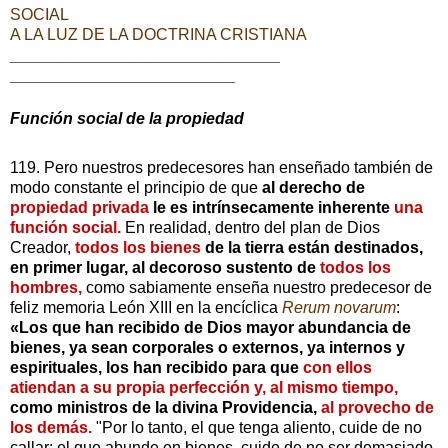
SOCIAL
A LA LUZ DE LA DOCTRINA CRISTIANA
______________________________
_________________________
Función social de la propiedad
119. Pero nuestros predecesores han enseñado también de
modo constante el principio de que
al derecho de
propiedad privada
le es intrínsecamente inherente
una
función social.
En realidad, dentro del plan de Dios
Creador,
todos los bienes
de la tierra están destinados,
en primer lugar, al decoroso sustento de
todos los
hombres,
como sabiamente enseña nuestro predecesor de
feliz memoria León XIII en la encíclica
Rerum novarum
:
«Los que han recibido de Dios mayor abundancia de
bienes, ya sean corporales o externos, ya internos y
espirituales, los han recibido para que
con ellos
atiendan a su propia perfección y, al mismo tiempo,
como ministros de la divina Providencia,
al provecho de
los demás.
"Por lo tanto, el que tenga aliento, cuide de no
callar; el que abunde en bienes, cuide de no ser demasiado