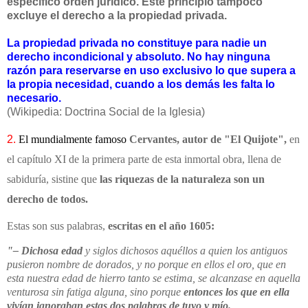
específico orden jurídico. Este principio tampoco
excluye el derecho a la propiedad privada.
La propiedad privada no constituye para nadie un
derecho incondicional y absoluto. No hay ninguna
razón para reservarse en uso exclusivo lo que supera a
la propia necesidad, cuando a los demás les falta lo
necesario.
(Wikipedia: Doctrina Social de la Iglesia)
2.
El mundialmente famoso
Cervantes, autor de "El Quijote",
en
el capítulo XI de la primera parte de esta inmortal obra, llena de
sabiduría, sistine que
las riquezas de la naturaleza son un
derecho de todos.
Estas son sus palabras,
escritas en el año 1605:
"– Dichosa edad
y siglos dichosos aquéllos a quien los antiguos
pusieron nombre de dorados, y no porque en ellos el oro, que en
esta nuestra edad de hierro tanto se estima, se alcanzase en aquella
venturosa sin fatiga alguna, sino porque
entonces los que en ella
vivían ignoraban estas dos palabras de tuyo y mío.