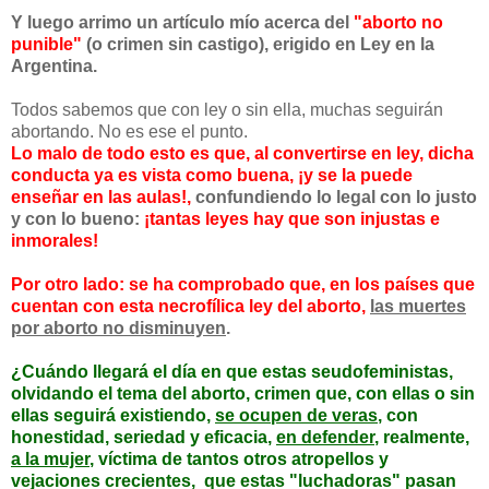
Y luego arrimo un artículo mío acerca del
"aborto no
punible"
(o crimen sin castigo),
erigido en Ley en la
Argentina.
Todos sabemos que con ley o sin ella, muchas seguirán
abortando. No es ese el punto.
Lo malo de todo esto es que, al convertirse en ley, dicha
conducta ya es vista como buena, ¡y se la puede
enseñar en las aulas!,
confundiendo lo legal con lo justo
y con lo bueno:
¡tantas leyes hay que son injustas e
inmorales!
Por otro lado: se ha comprobado que, en los países que
cuentan con esta necrofílica ley del aborto,
las muertes
por aborto no disminuyen
.
¿Cuándo llegará el día en que estas seudofeministas,
olvidando el tema del aborto, crimen que, con ellas o sin
ellas seguirá existiendo,
se ocupen de veras
, con
honestidad, seriedad y eficacia,
en defender
, realmente,
a la mujer
, víctima de tantos otros atropellos y
vejaciones crecientes,
que estas "luchadoras" pasan