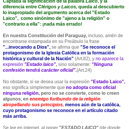
Captada la significación de la palabra
Laico
, y la
diferencia entre
Clérigos y Laicos,
queda al descubierto
lo inapropiado del argumento acerca del "Estado
Laico", como sinónimo de "ajeno a la religión" o
"contrario a ella": ¡nada más errado!
En nuestra Constitución del Paraguay,
incluso, amén de
encontrarse estampada en su Preábulo la frase
"...invocando a Dios",
se afirma que
"Se reconoce el
protagonismo de la Iglesia Católica en la formación
histórica y cultural de la Nación"
(Art.82), y
no aparece la
expresión
"Estado laico"
,
sino solamente:
"Ninguna
confesión tendrá carácter oficial".
(Art.24)
No obstante, si se desea usar la expresión
"Estado Laico",
eso significa simplemente que
no adopta como oficial
ninguna religión,
pero no se convierte, como lo creen
algunos, en
enemigo furibundo de la religión
atropellando sus principios,
menos aún de la católica,
cuyo protagonismo se reconoce en el artículo citado
más arriba.
Se lee en internet, al poner
"ESTADO LAICO"
(de donde