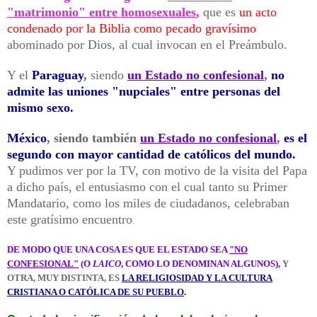
"matrimonio" entre homosexuales
,
que es
un acto
condenado por la Biblia como pecado gravísimo
abominado por Dios, al cual invocan en el Preámbulo.
Y el
Paraguay
,
siendo
un Estado no confesional
,
no
admite las uniones "nupciales" entre personas del
mismo sexo.
México
, siendo también
un Estado no confesional
,
es el
segundo con mayor cantidad de católicos del mundo.
Y pudimos ver por la TV, con motivo de la visita del Papa
a dicho país, el entusiasmo con el cual tanto su Primer
Mandatario, como los miles de ciudadanos, celebraban
este gratísimo encuentro
.
DE MODO QUE UNA COSA ES QUE EL ESTADO SEA
"NO
CONFESIONAL"
(O
LAICO
, COMO LO DENOMINAN ALGUNOS),
Y
OTRA, MUY DISTINTA, ES
LA RELIGIOSIDAD Y LA CULTURA
CRISTIANA O CATÓLICA DE SU PUEBLO
.