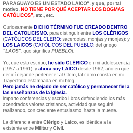
PARAGUAYO ES UN ESTADO LAICO", y que, por tal
motivo,
NO TIENE POR QUÉ ACEPTAR LOS DOGMAS
CATÓLICOS"
,
etc., etc.
Curiosamente
DICHO TÉRMINO FUE CREADO DENTRO
DEL CATOLICISMO,
para distinguir entre
LOS CLÉRIGOS
(
CATÓLICOS
DEL CLERO
:
sacerdotes, monjas y monjes); y
LOS LAICOS
(
CATÓLICOS
DEL PUEBLO
:
del griego
"LAOS"
, que significa
PUEBLO
).
Yo, que esto escribo,
he sido CLÉRIGO
en mi adolescencia
(1957 a 1961), y
ahora soy LAICO
desde 1962, año en que
decidí dejar de pertenecer al Clero, tal como consta en mi
Trayectoria estampada en mi blog.
Pero jamás he dejado de ser católico y permanecer fiel a
las enseñanzas de la Iglesia.
Imparto conferencias y escribo libros defendiendo los más
acendrados valores cristianos, actividad que seguiré
realizando, con creciente entusiasmo, hasta la muerte.
La diferencia entre
Clérigo
y
Laico
, es idéntica a la
existente entre
Militar
y
Civil.