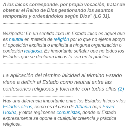
A los laicos corresponde, por propia vocación, tratar de
obtener el Reino de Dios gestionando los asuntos
temporales y ordenándolos según Dios” (LG 31).
..............................
..............................
..................
Wikipedia: En un sentido laxo un Estado laico es aquel que
es
neutral
en materia de
religión
por lo que no ejerce apoyo
ni oposición explícita o implícita a ninguna organización o
confesión
religiosa
. Es importante señalar que no todos los
Estados que se declaran laicos lo son en la práctica.
..............................
..............................
....................
La aplicación del término laicidad al término Estado
viene a definir al Estado como neutral entre las
confesiones religiosas y tolerante con todas ellas
(2)
..............................
..............................
.....................
Hay una diferencia importante entre los Estados laicos y los
Estados ateos
, como es el caso de
Albania
bajo
Enver
Hoxha
, y otros regímenes
comunistas
, donde el Estado
expresamente se opone a cualquier creencia y práctica
religiosa.
..............................
..............................
.....................