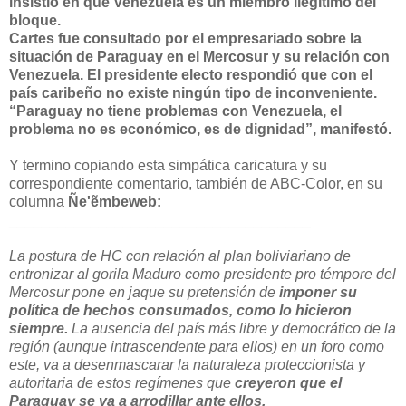
insistió en que Venezuela es un miembro ilegítimo del
bloque.
Cartes fue consultado por el empresariado sobre la
situación de Paraguay en el Mercosur y su relación con
Venezuela. El presidente electo respondió que con el
país caribeño no existe ningún tipo de inconveniente.
“Paraguay no tiene problemas con Venezuela, el
problema no es económico, es de dignidad”, manifestó.
Y termino copiando esta simpática caricatura y su
correspondiente comentario, también de ABC-Color, en su
columna
Ñe'ẽmbeweb:
______________________________
_______
La postura de HC con relación al plan boliviariano de
entronizar al gorila Maduro como presidente pro témpore del
Mercosur pone en jaque su pretensión de
imponer su
política de hechos consumados, como lo hicieron
siempre.
La ausencia del país más libre y democrático de la
región (aunque intrascendente para ellos) en un foro como
este, va a desenmascarar la naturaleza proteccionista y
autoritaria de estos regímenes que
creyeron que el
Paraguay se va a arrodillar ante ellos.