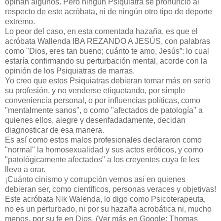
opinan algunos. Pero ningún Psiquiatra se pronunció al
respecto de este acróbata, ni de ningún otro tipo de deporte
extremo.
Lo peor del caso, en esta comentada hazaña, es que el
acróbata Wallenda IBA REZANDO A JESÚS, con palabras
como "Dios, eres tan bueno; cuánto te amo, Jesús”: lo cual
estaría confirmando su perturbación mental, acorde con la
opinión de los Psiquiatras de marras.
Yo creo que estos Psiquiatras debieran tomar más en serio
su profesión, y no venderse etiquetando, por simple
conveniencia personal, o por influencias políticas, como
"mentalmente sanos", o como "afectados de patología" a
quienes ellos, alegre y desenfadadamente, decidan
diagnosticar de esa manera.
Es así como estos malos profesionales declararon como
"normal" la homosexualidad y sus actos eróticos, y como
"patológicamente afectados" a los creyentes cuya fe les
lleva a orar.
¡Cuánto cinismo y corrupción vemos así en quienes
debieran ser, como científicos, personas veraces y objetivas!
Este acróbata Nik Walenda, lo digo como Psicoterapeuta,
no es un perturbado, ni por su hazaña acrobática ni, mucho
menos, por su fe en Dios. (Ver más en Google: Thomas