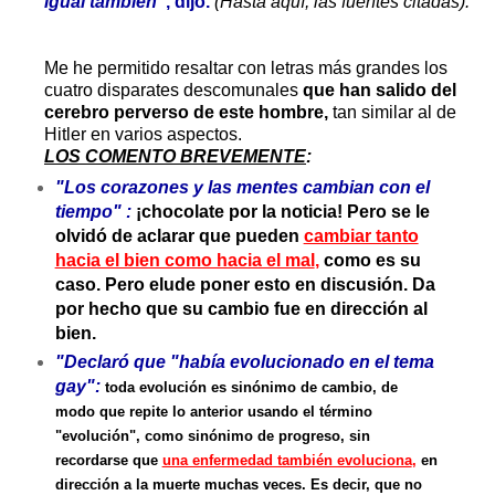
igual también”
, dijo.
(Hasta aquí, las fuentes citadas).
Me he permitido
resaltar con letras más grandes los
cuatro disparates descomunales
que han salido del
cerebro perverso de este hombre,
tan similar al de
Hitler en varios aspectos.
L
O
S COMENTO BREVEMENTE
:
"Los corazones y las mentes cambian con el
tiempo"
:
¡chocolate por la noticia! Pero se le
olvidó de aclarar que pueden
cambiar tanto
hacia el bien como hacia el mal
,
como es su
caso. Pero elude poner esto en discusión. Da
por hecho que su cambio fue en dirección al
bien.
"Declaró que "había evolucionado en el tema
gay":
toda evolución es sinónimo de cambio, de
modo que repite lo anterior usando el término
"evolución", como sinónimo de progreso, sin
recordarse que
una enfermedad también evoluciona
,
en
dirección a la muerte muchas veces. Es decir, que no