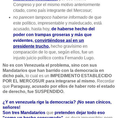
Congreso y por el mismo motivo anteriormente
citado, como país integrante del Mercosur;
no parecen tampoco haberse informado
de que
este político, impresentable y maleducado, está
acusado, hasta hoy,
de haberse hecho del
poder con trampas groseras y más que
evidentes,
convirtiéndose así en un
presidente trucho
,
hecho gravísimo en
comparación de lo que, según ellos, fue un
injusto juicio político contra Fernando Lugo.
No es con Venezuela el problema, sino con sus
Mandatarios que han barrido con la democracia en
dicho país,
lo cual es un
IMPEDIMENTO ESTABLECIDO
POR EL MERCOSUR para integrarse al mismo.
Recordar
que
Paraguay, acusado por ellos de haber roto el estado
de derecho, fue SUSPENDIDO.
¿Y en venezuela rige la democracia?
¡No sean cínicos,
señores!
Son tres Mandatarios
que
pretenden dejar todo eso
"como un hecho consumado",
es decir irreversible; pero