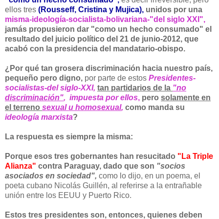
ellos tres
(Rousseff, Cristina y Mujica),
unidos por una
misma-ideología-socialista-
bolivariana-"del siglo XXI",
jamás propusieron dar "como un hecho consumado" el
resultado del juicio político del 21 de junio-2012, que
acabó con la presidencia del mandatario-obispo.
¿Por qué
tan grosera discriminación hacia nuestro país,
pequeño pero digno,
por parte de estos
Presidentes-
socialistas-del siglo-XXI,
tan partidarios de la
"no
discriminación"
,
impuesta por ellos
,
pero
solamente en
el terreno
sexual u homosexual
,
como manda su
ideología marxista
?
La respuesta es siempre la misma:
Porque esos tres gobernantes han resucitado
"La Triple
Alianza"
contra Paraguay, dado que son
"socios
asociados en sociedad",
como lo dijo, en un poema, el
poeta cubano Nicolás Guillén, al referirse a la entrañable
unión entre los EEUU y Puerto Rico.
Estos tres presidentes son, entonces, quienes deben