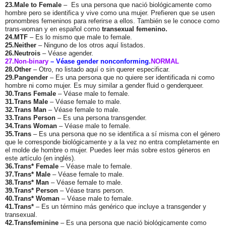
23.Male to Female
– Es una persona que nació biológicamente como
hombre pero se identifica y vive como una mujer. Prefieren que se usen
pronombres femeninos para referirse a ellos. También se le conoce como
trans-woman y en español como
transexual femenino.
24.MTF
– Es lo mismo que male to female.
25.Neither
– Ninguno de los otros aquí listados.
26.Neutrois
– Véase agender.
27.Non-binary
– Véase gender nonconforming.
NORMAL
28.Other
– Otro, no listado aquí o sin querer especificar.
29.Pangender
– Es una persona que no quiere ser identificada ni como
hombre ni como mujer. Es muy similar a gender fluid o genderqueer.
30.Trans Female
– Véase male to female.
31.Trans Male
– Véase female to male.
32.Trans Man
– Véase female to male.
33.Trans Person
– Es una persona transgender.
34.Trans Woman
– Véase male to female.
35.Trans
– Es una persona que no se identifica a sí misma con el género
que le corresponde biológicamente y a la vez no entra completamente en
el molde de hombre o mujer. Puedes leer más sobre estos géneros en
este artículo (en inglés).
36.Trans* Female
– Véase male to female.
37.Trans* Male
– Véase female to male.
38.Trans* Man
– Véase female to male.
39.Trans* Person
– Véase trans person.
40.Trans* Woman
– Véase male to female.
41.Trans*
– Es un término más genérico que incluye a transgender y
transexual.
42.Transfeminine
– Es una persona que nació biológicamente como