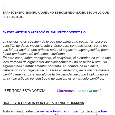
TRANSGÉNERO SIGNIFICA QUE UNO ES
HOMBRE
O
MUJER
, SEGÚN LO QUE
SE LE ANTOJE.
EN ESTE ARTÍCULO APARECIÓ EL SIGUIENTE COMENTARIO :
La ciencia no es cuestión de lo que uno opina o no opina. Tampoco es
cuestión de datos inconsistente y dispersos, contradictorios, como los
que leí por aquí en otro artículo sobre el supuesto origen genético (como
factor predominante) del homosexualismo.
En este caso, sobre transgénero, el psiquiatra, el científico no es un tipo
loco tratando de argumentar apasionadamente una posición u otra. Ha
argumentado científicamente; por tanto, en nombre de la ciencia,
deberíamos contragumentar, si así lo entendemos, de la misma manera:
científicamente. Este artículo de la Universidad de John Hopkins no es
un simple artículo periodístico o de opinión; es un artículo científico.
LEER TODA ESTA NOTICIA:
Litteranova
litteranova
.com/
UNA LISTA CREADA POR LA ESTUPIDEZ HUMANA
Todo el mundo sabe que
se nace hombre o mujer
.
Es decir, que
hay