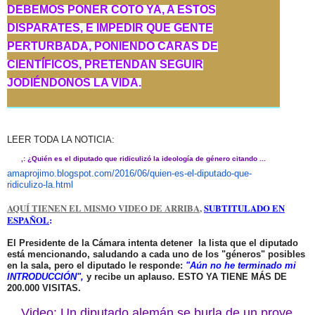
DEBEMOS PONER COTO YA, A ESTOS
DISPARATES, E IMPEDIR QUE GENTE
PERTURBADA, PONIENDO CARAS DE
CIENTÍFICOS, PRETENDAN SEGUIR
JODIÉNDONOS LA VIDA.
LEER TODA LA NOTICIA:
,: ¿Quién es el diputado que ridiculizó la ideología de género citando ...
amaprojimo.blogspot.com/2016/
06/quien-es-el-diputado-que-
ridiculizo-la.html
AQUÍ TIENEN EL MISMO VIDEO DE ARRIBA
,
SUBTITULADO EN
ESPAÑOL
:
El Presidente de la Cámara intenta detener la lista que el diputado
está mencionando, saludando a cada uno de los "géneros" posibles
en la sala, pero el diputado le responde:
"Aún no he terminado mi
INTRODUCCIÓN",
y recibe un aplauso. ESTO YA TIENE MÁS DE
200.000 VISITAS.
Video: Un diputado alemán se burla de un proyecto de ley sobre la ...