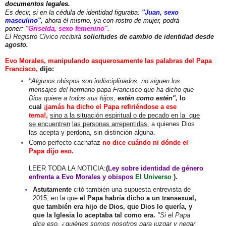
documentos legales.
Es decir, si en la cédula de identidad figuraba:
"Juan, sexo
masculino",
ahora él mismo, ya con rostro de mujer, podrá
poner:
"Griselda, sexo femenino".
El Registro Cívico recibirá
solicitudes de cambio de identidad desde
agosto.
Evo Morales, manipulando asquerosamente las palabras del Papa
Francisco,
dijo:
"Algunos obispos son indisciplinados, no siguen los
mensajes del hermano papa Francisco que ha dicho que
Dios quiere a todos sus hijos,
estén como estén",
lo
cual
¡jamás ha dicho el Papa
refiriéndose a ese
tema!,
sino a la situación espiritual o de pecado en la que
se encuentren
las personas
arrepentidas
, a quienes Dios
las acepta y perdona, sin distinción alguna.
Como perfecto cachafaz
no dice cuándo ni dónde el
Papa dijo eso.
LEER TODA LA NOTICIA:
(
Ley sobre identidad de género
enfrenta a Evo Morales y obispos
El Universo
).
Astutamente
citó también una supuesta entrevista de
2015, en la que
el Papa habría dicho a un transexual,
que también era hijo de Dios, que Dios lo quería, y
que la Iglesia lo aceptaba tal como era.
"Si el Papa
dice eso, ¿quiénes somos nosotros para juzgar y negar