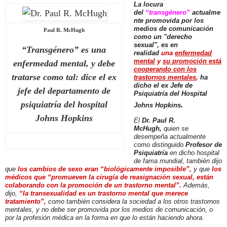
La locura
del
“transgénero”
actualme
nte promovida por los
medios de comunicación
Paul R. McHugh
como un "derecho
sexual",
es en
“Transgénero” es una
realidad
una
enfermedad
mental
y
su promoción está
enfermedad mental, y debe
cooperando con los
tratarse como tal: dice el ex
trastornos mentales
,
ha
dicho el ex Jefe de
jefe del departamento de
Psiquiatría del Hospital
.
psiquiatría del hospital
Johns Hopkins
Johns Hopkins
El
Dr. Paul R.
McHugh,
quien se
desempeña actualmente
como distinguido
Profesor de
Psiquiatría
en dicho hospital
de fama mundial, también dijo
que
los cambios de sexo eran “biológicamente imposible”,
y que
los
médicos que “promueven la cirugía de reasignación sexual, están
colaborando con la promoción de un trastorno mental”.
Además,
dijo,
“la transexualidad es un trastorno mental que merece
tratamiento”,
como también considera la sociedad a los otros trastornos
mentales, y no debe ser promovida por los medios de comunicación, o
por la profesión médica en la forma en que lo están haciendo ahora.