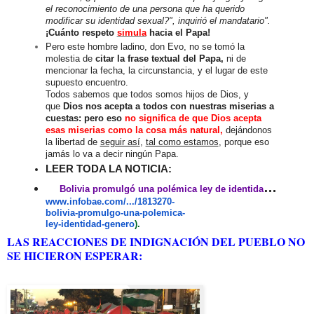
el reconocimiento de una persona que ha querido
modificar su identidad sexual?", inquirió el mandatario".
¡Cuánto respeto
simula
hacia el Papa!
Pero este hombre ladino, don Evo, no se tomó la
molestia de
citar la frase textual del Papa,
ni de
mencionar la fecha, la circunstancia, y el lugar de este
supuesto encuentro.
Todos sabemos que todos somos hijos de Dios, y
que
Dios nos acepta a todos con nuestras miserias a
cuestas: pero eso
no significa de que Dios acepta
esas miserias como la cosa más natural,
dejándonos
la libertad de
seguir así
,
tal como estamos
, porque eso
jamás lo va a decir ningún Papa.
LEER TODA LA NOTICIA:
B
olivia promulgó una polémica ley de identidad de género - Infobae
www.infobae.com/.../1813270-
bolivia-promulgo-una-polemica-
ley-identidad-genero
).
LAS REACCIONES DE INDIGNACIÓN DEL PUEBLO NO
SE HICIERON ESPERAR: