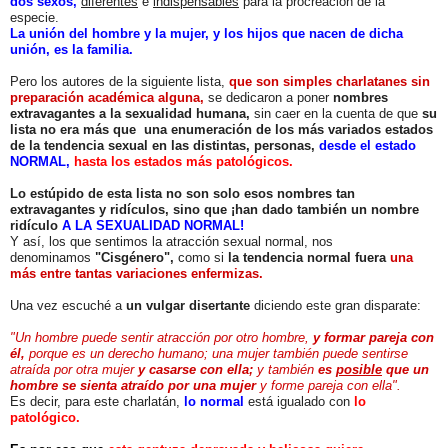
dos sexos,
diferentes
e
indispensa
bles
para la procreación de la
especie.
La unión del hombre y la mujer, y los hijos que nacen de dicha
unión, es la familia.
Pero los autores de la siguiente lista,
que son simples charlatanes sin
preparación académica alguna,
se dedicaron a poner
nombres
extravagantes a la sexualidad humana,
sin caer en la cuenta de que
su
lista no era más que una enumeración de los más variados estados
de la tendencia sexual en las distintas, personas,
desde el estado
NORMAL,
hasta los estados más patológicos.
Lo estúpido de esta lista no son solo esos nombres tan
extravagantes y ridículos, sino que ¡han dado también un nombre
ridículo
A LA SEXUALIDAD NORMAL!
Y así, los que sentimos la atracción sexual normal, nos
denominamos
"Cisgénero",
como si
la tendencia normal
fuera
una
más entre tantas variaciones enfermizas.
Una vez escuché a
un vulgar disertante
diciendo este gran disparate:
"Un hombre puede sentir atracción por otro hombre,
y formar pareja con
él,
porque es un derecho humano; una mujer también puede sentirse
atraída por otra mujer
y casarse con ella;
y también
es
posible
que un
hombre se sienta atraído por una mujer
y forme pareja con ella".
Es decir, para este charlatán,
lo normal
está igualado con
lo
patológico.