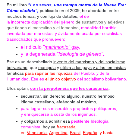
En mi libro
"Los sexos, una trampa mortal de la Nueva Era:
Cómo eludirla",
publicado en el 2009, he abordado, entre
muchos temas, y con lujo de detalles,
el de
la
incorrecta
duplicación del género
de sustantivos y adjetivos
que tienen el masculino y el femenino,
modalidad horrible
inventada por marxistas, y ávidamente usada por socialistas
trasnochados que promueven:
el ridículo
"
matrimonio"
gay
,
y la degenerada
"
Ideología de género
".
Ese es un descabellado
invento del marxismo y del socialismo
bolivariano
, que
manipula
y
utiliza a los gays y a las feministas
fanáticas
para rapiña
r
las riquezas
del Pueblo, y de la
Humanidad. Ese es
el único objetivo
del socialismo bolivariano.
Ellos optan,
con la prepotencia que les caracteriza
,
secuestrar, sin derecho alguno, nuestro hermoso
idioma castellano, afeándolo al máximo,
para lograr sus miserables propósitos
politiqueros,
y enriquecerse a costa de los ingenuos,
y obligarnos a admitir esa
pestilente Ideología
comunista,
hoy ya
fracasada
en
Venezuela
,
Argentina
,
Brasil
,
España
, y hasta