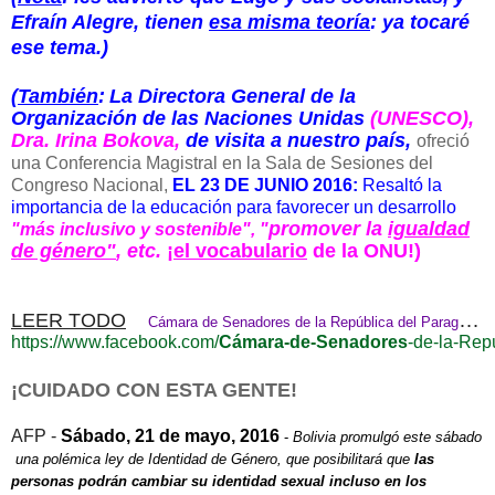
Efraín Alegre, tienen
esa misma teoría
: ya tocaré
ese tema.)
(También
:
La Directora General de la
Organización de las Naciones Unidas
(UNESCO),
Dra. Irina Bokova,
de visita a nuestro país,
ofreció
una Conferencia Magistral en la Sala de Sesiones del
Congreso Nacional,
EL 23 DE JUNIO 2016
:
Resaltó la
importancia de la educación para favorecer un desarrollo
promover la
igualdad
"más inclusivo y sostenible", "
de género"
, etc.
¡
el vocabulario
de la ONU!)
LEER TODO
Cámara de Senadores de la República del Paraguay - Facebook
https://www.facebook.com/
Cámara-de-Senadores
-de-la-Rep
¡CUIDADO CON ESTA GENTE!
AFP -
Sábado, 21 de mayo, 2016
-
Bolivia promulgó este sábado
una polémica ley de Identidad de Género, que posibilitará que
las
personas podrán cambiar su identidad sexual incluso en los