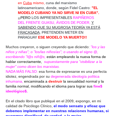
en
Cuba
mismo,
cuna del marxismo
latinoamericano, donde, según Fidel Castro:
"EL
MODELO CUBANO YA NO SIRVE NI EN CUBA".
¡¡PERO
LOS IMPRESENTABLES
RAPIÑEROS
DEL
FRENTE GUASU, ÁVIDOS DE PODER,
Y
SABIENDO QUE SU MUGROSA TEORÍA YA ESTÁ
FRACASADA
, PRETENDEN METER EN
PARAGUAY
ESE MODELO YA MUERTO!!
Muchos creyeron, o siguen creyendo que diciendo:
"los y las
niños y niñas"; o "los/las niños/as"; o usando el signo @,
escribiendo "l@s niñ@s,
están empleando la nueva forma de
hablar correctamente,
supuestamente para "visibilizar a la
mujer" como dicen los marxistas.
NADA MÁS FALSO:
esa forma de expresarse es una perfecta
idiotez, engendrada por su
degenerada ideología política
inhumana,
encaminada a
destruir
la sexualidad normal y la
familia normal, modificando el idioma para lograr sus
fine$
ideológico$.
En el citado libro que publiqué en el 2009, expongo, en mi
calidad de Psicólogo Clínico,
el modo sensato y eficaz que
debemos implementar en nuestras relaciones humanas, si
queremos dignificad, de verdad, a la mujer.