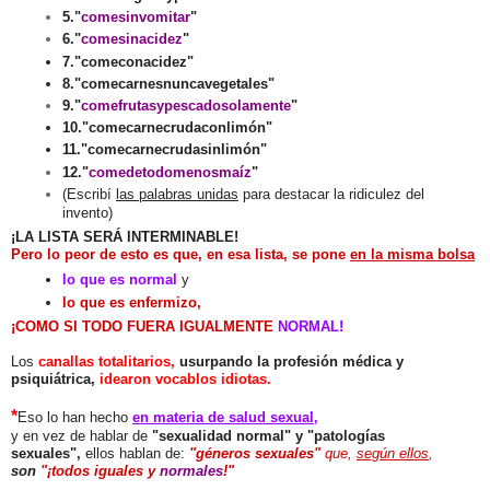
5."
comesinvomitar
"
6."
comesinacidez
"
7."comeconacidez"
8."comecarnesnuncavegetales"
9.
"
comefrutasypescadosolamente
"
10."comecarnecrudaconlimón"
11."comecarnecrudasinlimón"
12."
comedetodomenosmaíz
"
(Escribí
las palabras unidas
para destacar la ridiculez del
invento)
¡LA LISTA SERÁ INTERMINABLE!
Pero lo peor de esto es que, en esa lista, se pone
en la misma bolsa
lo que es normal
y
lo que es enfermizo,
¡COMO SI TODO FUERA IGUALMENTE
NORMAL!
Los
canallas totalitarios,
usurpando la profesión médica y
psiquiátrica,
idearon vocablos idiotas.
*
Eso lo han hecho
en materia de salud sexual
,
y en vez de hablar de
"sexualidad normal" y "patologías
sexuales",
ellos hablan de:
"géneros sexuales"
que,
según ellos
,
son
"¡todos iguales y
normales
!"