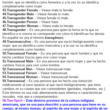
hombre, que se identifica como femenino y a la vez no se identifica
completamente como mujer.
43.Transgender Female
– Véase male to female.
44.Transgender Male
– Véase female to male.
45.Transgender Man
– Véase female to male.
46.Transgender Person
– Véase trans.
47.Transgender Woman
– Véase male to female.
48.Transgender
– Es una persona para quien la forma en la que se
identifica a si misma no corresponde con cómo le identifican los demás.
En español se usa el término
transgénero.
49.Transmasculine
– Es una persona que nació biológicamente como
mujer, que se identifica como masculina y a la vez no se identifica
completamente como hombre.
50.Transsexual Female
– Es una persona que nació hombre y que ha
hecho cambios físicos para vivir como mujer.
51.Transsexual Male
– Es una persona que nació mujer y que ha hecho
cambios físicos para vivir como hombre.
52.Transsexual Man
– Véase transsexual male.
53.Transsexual Person
– Véase transsexual.
54.Transsexual Woman
– Véase transsexual female.
55.Transsexual
– Es una persona que ha hecho una transición
médicamente al sexo opuesto al que nació biológicamente, que tiene
cambios en su cuerpo que son contundentes (genitales, implantes, etc.).
Este término se usa más abiertamente para referirse a características
sexuales, más que a comportamientos.
56.Two-Spirit
–
Este término proviene de la cultura indígena
americana, que se usa para describir a una persona que tiene en su
cuerpo, al mismo tiempo, al espíritu de una mujer y al espíritu de un