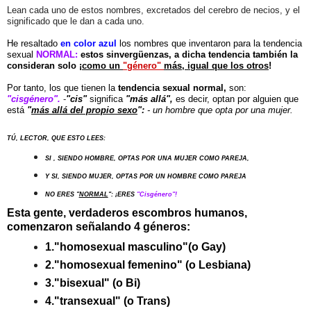
Lean cada uno de estos nombres, excretados del cerebro de necios, y el
significado que le dan a cada uno.
He resaltado
en color azul
los nombres que inventaron para la tendencia
sexual
NORMAL:
estos sinvergüenzas, a dicha tendencia
también la
consideran solo
¡
como un
"género"
más, igual que los otros
!
Por tanto, los que tienen la
tendencia sexual normal,
son:
"cisgénero".
-
"cis"
significa
"más allá",
es decir, optan por alguien que
está
"
más allá del propio sexo
":
- un hombre que opta por una mujer.
TÚ, LECTOR, QUE ESTO LEES:
SI , SIENDO HOMBRE, OPTAS POR UNA MUJER COMO PAREJA,
Y SI, SIENDO MUJER, OPTAS POR UN HOMBRE COMO PAREJA
NO ERES "
NORMAL
": ¡ERES
"Cisgénero"!
Esta gente, verdaderos escombros humanos,
comenzaron señalando 4 géneros:
1."homosexual masculino"(o Gay)
2."homosexual femenino" (o Lesbiana)
3."bisexual" (o Bi)
4."transexual" (o Trans)