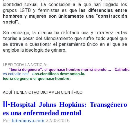
identidad sexual. La conclusión a la que han llegado los
grupos LGTB y feministas es que
las diferencias entre
hombres y mujeres son únicamente una “construcción
social”.
Sin embargo, la ciencia ha refutado una y otra vez estas
teorías a pesar del silenciamiento que sufre todo aquel que
se atreve a cuestionar el pensamiento único en el que se
engloba la ideología de género.
LEER TODA LA NOTICIA:
“teoría de género”: el que nace hombre morirá siendo ... - Catholic
es.catholic.net/.../
los-
cientificos
-
desmontan-la-
teoria-de-genero-el-que-nace
-
h
ombre
-.
AQUÍ TIENEN OTRO DICTAMEN CIENTÍFICO
:
II-
Hospital Johns Hopkins: Transgénero
es una enfermedad mental
Por
litteranova.com
22/05/2016