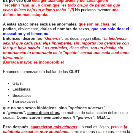
Es por eso que
esta gentuza depravada y belicosa quiere
"
redefinir
familia", y dicen que
"es todo grupo de personas que
viven felices bajo un mismo techo." (!)
No pudieron inventar
una
definición más estúpida.
A estas atracciones sexuales anormales,
que son muchas,
no
podían,
obviamente,
darles el nombre de sexos
,
que son solo dos: el
masculino y el femenino.
Entonces idearon los
"Géneros",
es decir,
según ellos
,
"la tendencia
sexual
que cada cual elija
libremente, sin importar los genitales con
los que haya nacido. Los genitales,
dicen ellos,
son un detalle sin
importancia: lo importante es la "opción" sexual que cada cual tome
libremente.
¡Burrada mayor, es inconcebible!
Entonces comenzaron a hablar de los
GLBT
G
ays,
L
esbianas,
B
is
exuales,
T
ransexuales),
que no son sexos biológicos, sino
"opciones
diversas"
o
"géneros",
como dicen ellos
,
en materia de satisfacción del impulso
sexual.
Comenzaron inventando esos 4
"géneros": GLBT...
Pero después
¡aparecieron
más géneros
!
,
lo cual es lógico,
porque
la
patología sexual es muy abundante
,
similar a otras patologías, como la