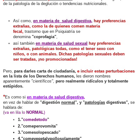
de la patología de la deglución o tendencias nutricionales.
Así como,
en materia de salud digestiva
,
hay preferencias
extrañas, como la de quienes comen
materia
fecal,
trastorno que
en Psiquiatría se
denomina
"coprofagia"
,
así también
en materia de salud sexual
hay preferencias
extrañas, patológicas todas, como el tener sexo con
niños, o con animales.
Dichas patologías sexuales deben
ser tratadas, ¡no promocionadas!
Pero,
para darles carta de ciudadanía,
e
incluir estas perturbaciones
en la lista de los Derechos humanos,
les dieron nombres
aparentemente
"científicos",
p
ero realmente ridículos y totalmente
estúpidos.
*
Es como si
en materia de salud digestiva,
en vez de hablar de
"digestión
normal
", y "
patologías
digestivas",
se
hablara de:
(va en lila lo
NORMAL
)
1."
comedetodo
"
2."comeperovomita"
3."comesolopescado"
4."comevegetalypollosolamente"