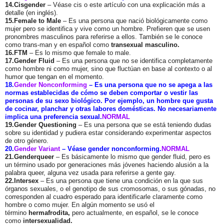
14.Cisgender
– Véase cis o este artículo con una explicación más a
detalle (en inglés).
15.Female to Male
– Es una persona que nació biológicamente como
mujer pero se identifica y vive como un hombre. Prefieren que se usen
pronombres masculinos para referirse a ellos. También se le conoce
como trans-man y en español como
transexual masculino.
16.FTM
– Es lo mismo que female to male.
17.Gender Fluid
– Es una persona que no se identifica completamente
como hombre ni como mujer, sino que fluctúan en base al contexto o al
humor que tengan en el momento.
18.
Gender Nonconforming
– Es una persona que no se apega a las
normas establecidas de cómo se deben comportar o vestir las
personas de su sexo biológico. Por ejemplo, un hombre que gusta
de cocinar, planchar y otras labores domésticas. No necesariamente
implica una preferencia sexual.
NORMAL
19.Gender Questioning
– Es una persona que se está teniendo dudas
sobre su identidad y pudiera estar considerando experimentar aspectos
de otro género.
20.
Gender Variant
– Véase gender nonconforming.
NORMAL
21.Genderqueer
– Es básicamente lo mismo que gender fluid, pero es
un término usado por generaciones más jóvenes haciendo alusión a la
palabra queer, alguna vez usada para referirse a gente gay.
22.Intersex
– Es una persona que tiene una condición en la que sus
órganos sexuales, o el genotipo de sus cromosomas, o sus gónadas, no
corresponden al cuadro esperado para identificarle claramente como
hombre o como mujer. En algún momento se usó el
término
hermafrodita,
pero actualmente, en español, se le conoce
como
intersexualidad.