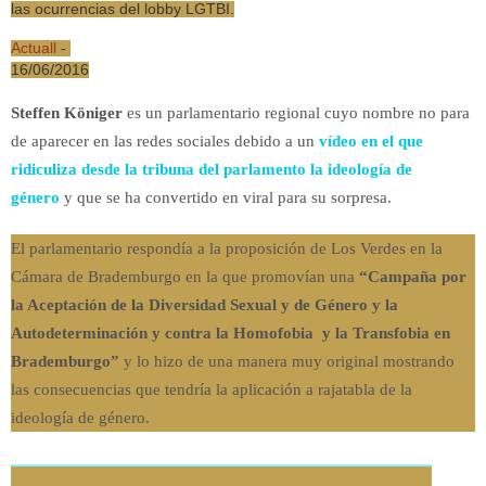
las ocurrencias del lobby LGTBI.
Actuall
-
16/06/2016
Steffen Königer
es un parlamentario regional cuyo nombre no para
de aparecer en las redes sociales debido a un
vídeo en el que
ridiculiza desde la tribuna del parlamento la ideología de
género
y que se ha convertido en viral para su sorpresa.
El parlamentario respondía a la proposición de Los Verdes en la
Cámara de Brademburgo en la que promovían una
“Campaña por
la Aceptación de la Diversidad Sexual y de Género y la
Autodeterminación y contra la Homofobia y la Transfobia en
Brademburgo”
y lo hizo de una manera muy original mostrando
las consecuencias que tendría la aplicación a rajatabla de la
ideología de género.