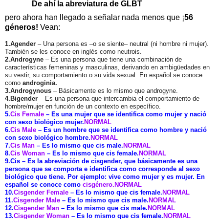
De ahí la abreviatura de GLBT
pero ahora han llegado a señalar nada menos que ¡
56
géneros!
Vean:
1.Agender
– Una persona es –o se siente– neutral (ni hombre ni mujer).
También se les conoce en inglés como neutrois.
2.Androgyne
– Es una persona que tiene una combinación de
características femeninas y masculinas, derivando en ambigüedades en
su vestir, su comportamiento o su vida sexual. En español se conoce
como
androginia.
3.Androgynous
– Básicamente es lo mismo que androgyne.
4.Bigender
– Es una persona que intercambia el comportamiento de
hombre/mujer en función de un contexto en específico.
5.
Cis Female
–
Es una mujer que se identifica como mujer y nació
con sexo biológico mujer.
NORMAL
6.
Cis Male
– Es un hombre que se identifica como hombre y nació
con sexo biológico hombre.
NORMAL
7.
Cis Man
– Es lo mismo que cis male.
NORMAL
8.
Cis Woman
– Es lo mismo que cis female.
NORMAL
9.Cis – Es la abreviación de cisgender, que básicamente es una
persona que se comporta e identifica como corresponde al sexo
biológico que tiene. Por ejemplo: vive como mujer y es mujer. En
español se conoce como
cisgénero.NORMAL
10.
Cisgender Female
– Es lo mismo que cis female.
NORMAL
11.
Cisgender Male
– Es lo mismo que cis male.
NORMAL
12.
Cisgender Man
– Es lo mismo que cis male.
NORMAL
13.
Cisgender Woman
– Es lo mismo que cis female.
NORMAL