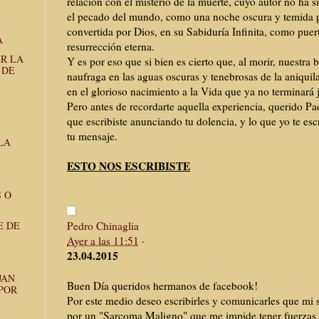
relación con el misterio de la muerte, cuyo autor no ha s
el pecado del mundo, como una noche oscura y temida p
convertida por Dios, en su Sabiduría Infinita, como puert
A
resurrección eterna.
R LA
Y es por eso que si bien es cierto que, al morir, nuestra 
 DE
naufraga en las aguas oscuras y tenebrosas de la aniquil
en el glorioso nacimiento a la Vida que ya no terminará 
Pero antes de recordarte aquella experiencia, querido Pad
que escribiste anunciando tu dolencia, y lo que yo te esc
A
tu mensaje.
LA
ESTO NOS ESCRIBISTE
 O
Pedro Chinaglia
E DE
Ayer a las 11:51
·
23.04.2015
JAN
Buen Día queridos hermanos de facebook!
POR
Por este medio deseo escribirles y comunicarles que mi
por un "Sarcoma Maligno" que me impide tener fuerzas s