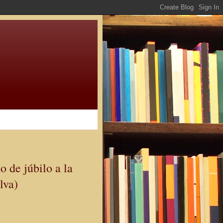
e júbilo a la
lva)