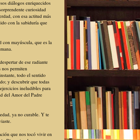
rosos diálogos enriquecidos
 sorprendente curiosidad
erdad, con esa actitud más
ido con la sabiduría que
d con mayúscula, que es la
umana.
 despertar de ese radiante
s nos permiten
nstante, todo el sentido
ido; y descubrir que todas
ejercicios ineludibles para
ad del Amor del Padre
edad, ya no curable. Y te
iaste.
ción que nos tocó vivir en