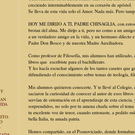
creciendo interminablemente en su corazón de apóstol.
Se lleva de esta vida solo el Amor. Nada más. Pero ta
HOY ME DIRIJO A TI, PADRE CHINAGLIA, con estos 
brotan del alma. Me dirijo a ti, pero no como a un ami
a un verdadero amigo en la vida, y un hermano dilecto e
Padre Don Bosco y de nuestra Madre Auxiliadora.
Como profesor de Filosofía, mis alumnos han utilizado, c
libros que escribiste para el bachillerato.
Y les hacía escuchar algunos de los tantos casetes que g
difundiendo el conocimiento sobre temas de teología, filo
Mis alumnos quisieron conocerte. Y te llevé al Colegio,
EY
saciaron la curiosidad de conocer al autor de esos libros 
UAN
servían de orientación en el aprendizaje de esta ciencia
BIDA
sorprendidos, no solo por tu amena charla sobre el tema q
tu excelente voz de tenor, cuando entonaste, a pedido mí
ITO:
bella Italia, tu amada patria.
O
.
Hemos compartido, en el Posnoviciado, donde formabas 
 NADA