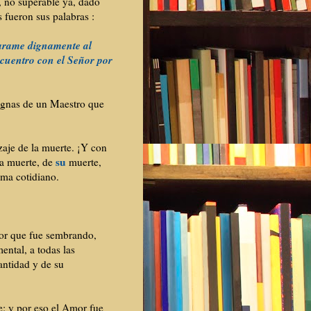
 no superable ya, dado
s fueron sus palabras
:
arame dignamente al
cuentro con el Señor por
gnas de un Maestro que
zaje de la muerte. ¡Y con
su
la muerte, de
muerte,
ema cotidiano.
mor que fue sembrando,
ntal, a todas las
antidad y de su
e: y por eso el Amor fue