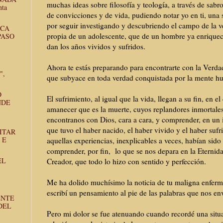
muchas ideas sobre filosofía y teología, a través de sab
ta
de convicciones y de vida, pudiendo notar yo en ti, una
por seguir investigando y descubriendo el campo de la v
ICA
propia de un adolescente, que de un hombre ya enriquec
PASO
dan los años vividos y sufridos.
Ahora te estás preparando para encontrarte con la Verda
",
que subyace en toda verdad conquistada por la mente h
O
El sufrimiento, al igual que la vida, llegan a su fin, en el
NDE
amanecer que es la muerte, cuyos replandores inmortale
encontranos con Dios, cara a cara, y comprender, en un i
que tuvo el haber nacido, el haber vivido y el haber sufr
ITAR
 E
aquellas experiencias, inexplicables a veces, habían sido 
comprender, por fin, lo que se nos depara en la Eternid
EL
Creador, que todo lo hizo con sentido y perfección.
Me ha dolido muchísimo la noticia de tu maligna enferm
escribí un pensamiento al pie de las palabras que nos env
ENTE
DEL
Pero mi dolor se fue atenuando cuando recordé una situa