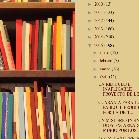
2010
(13)
►
2011
(123)
►
2012
(144)
►
2013
(186)
►
2014
(218)
►
2015
(198)
▼
enero
(15)
►
febrero
(7)
►
marzo
(16)
►
abril
(22)
▼
UN RIDÍCULO E
INAPLICABLE
PROYECTO DE L
GUARANIA PARA J
PABLO II, PROHI
POR LA DICT...
UN MISTERIO INFIN
DIOS ENCARNAD
MURIÓ POR LOS..
"NADA TE TURBE,