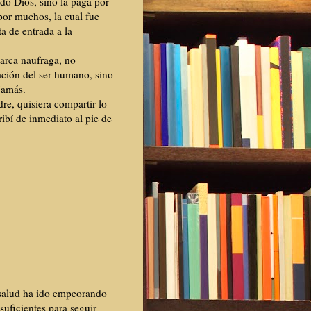
ido Dios, sino la paga por
or muchos, la cual fue
a de entrada a la
barca naufraga, no
ación del ser humano, sino
jamás.
re, quisiera compartir lo
ribí de inmediato al pie de
 salud ha ido empeorando
uficientes para seguir