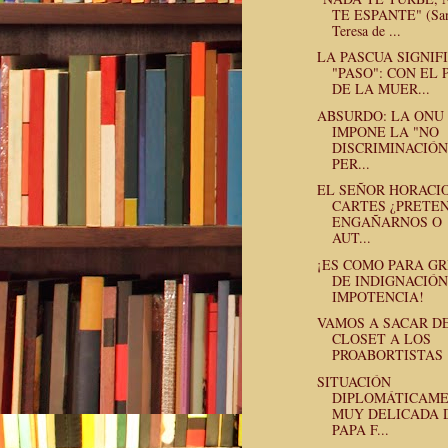
TE ESPANTE" (San
Teresa de ...
LA PASCUA SIGNIF
"PASO": CON EL 
DE LA MUER...
ABSURDO: LA ONU
IMPONE LA "NO
DISCRIMINACIÓN
PER...
EL SEÑOR HORACI
CARTES ¿PRETE
ENGAÑARNOS O
AUT...
¡ES COMO PARA GR
DE INDIGNACIÓN
IMPOTENCIA!
VAMOS A SACAR D
CLOSET A LOS
PROABORTISTAS
SITUACIÓN
DIPLOMÁTICAM
MUY DELICADA 
PAPA F...