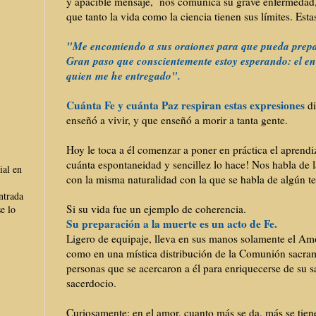
y apacible mensaje, nos comunica su grave enfermedad,
que tanto la vida como la ciencia tienen sus límites.
Esta
"Me encomiendo a sus oraiones para que pueda prep
Gran paso que conscientemente estoy esperando: el en
quien me he entregado".
Cuánta Fe y cuánta Paz respiran estas expresiones
di
enseñó a vivir, y que enseñó a morir a tanta gente.
Hoy le toca a él comenzar a poner en práctica el aprendi
cuánta espontaneidad y sencillez lo hace!
Nos habla de 
ial en
con la misma naturalidad con la que se habla de algún t
ntrada
Si su vida fue un ejemplo de coherencia.
e lo
Su preparación a la muerte es un acto de Fe.
Ligero de equipaje, lleva en sus manos solamente el A
como en una mística distribución de la Comunión sacrame
personas que se acercaron a él para enriquecerse de su s
sacerdocio.
Curiosamente: en el amor, cuanto más se da, más se tien