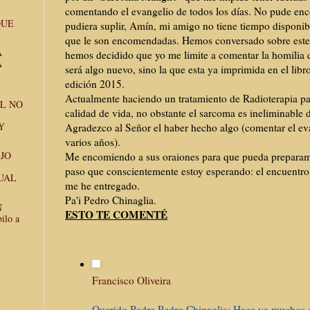
comentando el evangelio de todos los días. No pude enc
QUE
pudiera suplir, Amín, mi amigo no tiene tiempo disponib
que le son encomendadas. Hemos conversado sobre est
A
hemos decidido que yo me limite a comentar la homilia
A
será algo nuevo, sino la que esta ya imprimida en el libr
edición 2015.
Actualmente haciendo un tratamiento de Radioterapia p
L NO
calidad de vida, no obstante el sarcoma es ineliminable d
Y
Agradezco al Señor el haber hecho algo (comentar el ev
varios años).
JO
Me encomiendo a sus oraiones para que pueda prepara
paso que conscientemente estoy esperando: el encuentro
UAL
me he entregado.
Pa'i Pedro Chinaglia.
N
ESTO TE COMENTÉ
ilo a
Francisco Oliveira
Querido Padre Pedro Chinaglia: Hace ya muchos 