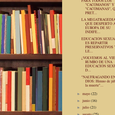
PARA TODOS LOS
"CACÓMANOS" Y
"CACÓMANAS", 
PRET...
LA MEGATRAGEDI
QUE DESPERTÓ 
EUROPA DE SU
INDIFE...
EDUCACIÓN SEXUA
ES REPARTIR
PRESERVATIVOS 
LE...
¿VOLVEMOS AL VIE
RUMBO DE UNA
EDUCACIÓN SEX
D...
"NAUFRAGANDO E
DIOS: Himno de júb
la muerte"...
mayo
(22)
►
junio
(16)
►
julio
(21)
►
agosto
(25)
►