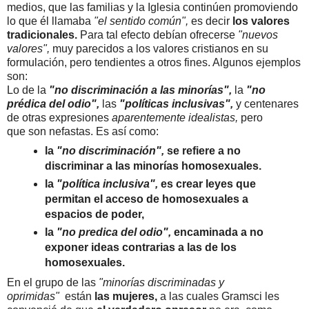
medios, que las familias y la Iglesia continúen promoviendo
lo que él llamaba
"el sentido común",
es decir
los valores
tradicionales.
Para tal efecto debían ofrecerse
"nuevos
valores",
muy parecidos a los valores cristianos en su
formulación, pero tendientes a otros fines. Algunos ejemplos
son:
Lo de la
"no discriminación a las minorías",
la
"no
prédica del odio",
las
"políticas inclusivas",
y centenares
de otras expresiones
aparentemente idealistas,
pero
que
son nefastas. Es así como:
la
"no discriminación",
se refiere a no
discriminar a las minorías homosexuales.
la
"política inclusiva",
es
crear leyes que
permitan el acceso de homosexuales a
espacios de poder,
la
"no predica del odio",
encaminada a no
exponer ideas contrarias a las de los
homosexuales.
En el grupo de las
"minorías discriminadas y
oprimidas"
están
las mujeres,
a las cuales Gramsci les