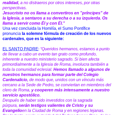
realidad,
a no distraeros por otros intereses, por otras
perspectivas.
Jesucristo no os llama a convertiros en "príncipes" de
la Iglesia, a sentaros a su derecha o a su izquierda. Os
llama a servir como Él y con Él."
Una vez concluida la Homilía, el Sumo Pontífice
pronuncia
la solemne fórmula de creación de los nuevos
cardenales, que es la siguiente:
EL SANTO PADRE
:
“Queridos hermanos, estamos a punto
de llevar a cabo un evento tan grato como profundo,
inherente a nuestro ministerio sagrado. Si bien afecta
primordialmente a la Iglesia de Roma, involucra también a
toda la comunidad eclesial.
Hemos llamado a algunos de
nuestros hermanos para formar parte del Colegio
Cardenalicio,
de modo que, unidos con un vínculo más
cercano a la Sede de Pedro, se conviertan en miembros del
clero de Roma,
y cooperen más intensamente a nuestro
servicio apostólico.
Después de haber sido investidos con la sagrada
púrpura,
serán testigos valientes de Cristo y su
Evangelio
en la Ciudad de Roma y en regiones lejanas.