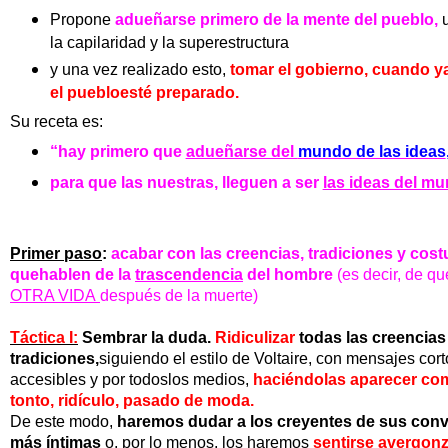
Propone
adueñarse primero de la mente del pueblo,
la capilaridad y la
superestructura
y una vez realizado esto,
tomar el gobierno, cuando y
el
pueblo
esté preparado.
Su receta es:
“hay primero que
adueñarse del
mundo de las ideas
para que las nuestras, lleguen a ser
las ideas del m
Primer paso
:
acabar con las creencias, tradiciones y co
quehablen de la
trascendencia
del hombre
(es decir, de q
OTRA VIDA
después de la muerte)
Táctica I:
Sembrar la duda.
Ridiculizar
todas las creencias
tradiciones,
siguiendo el estilo de
Voltaire, con mensajes cor
accesibles y por todoslos medios,
haciéndolas aparecer co
tonto, ridículo, pasado
de moda.
De este modo,
haremos dudar a los creyentes de sus con
más íntimas
o, por lo menos,
los haremos
sentirse avergo