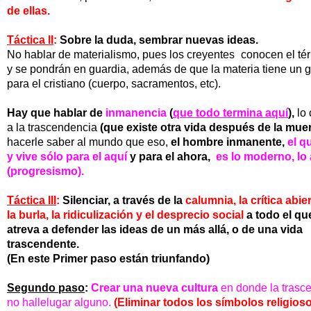
de ellas.
Táctica II
:
Sobre la duda, sembrar nuevas ideas.
No hablar de materialismo, pues los creyentes
conocen el té
y se pondrán en guardia, además de que la materia tiene un g
para el
cristiano (cuerpo, sacramentos, etc).
Hay que hablar de
inmanencia
(
que todo termina aquí
),
l
o
a
la trascendencia
(que existe otra vida después de la muer
hacerle
saber al mundo que eso,
el hombre inmanente,
el q
y vive sólo
para el aquí
y para
el ahora,
es lo moderno,
lo
(progresismo).
Táctica III
:
Silenciar, a través de la
calumnia, la crítica abie
la burla, la ridiculización
y el
desprecio social
a todo el qu
atreva a defender
las idea
s
de un más allá, o de una vida
trascendente.
(En este
Primer paso
están triunfando)
Segundo paso
:
Crear una nueva cultura
en donde la trasc
no hallelugar alguno.
(Eliminar todos los símbolos religios