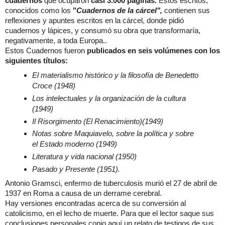
cuadernos
que ocuparon
casi 3.000 páginas.
Estos escritos,
conocidos como los
"
Cuadernos de la cárcel",
contienen sus
reflexiones y apuntes escritos en la cárcel, donde pidió
cuadernos y lápices, y consumó su obra que transformaría,
negativamente, a toda Europa..
Estos Cuadernos fueron
publicados en seis volúmenes con los
siguientes títulos:
El materialismo histórico y la filosofía de Benedetto
Croce (1948)
Los intelectuales y la organización de la cultura
(1949)
Il Risorgimento (El Renacimiento)(1949)
Notas sobre Maquiavelo, sobre la política y sobre
el Estado moderno (1949)
Literatura y vida nacional (1950)
Pasado y Presente (1951).
Antonio Gramsci, enfermo de tuberculosis murió el 27 de abril de
1937 en Roma a causa de un derrame cerebral.
Hay versiones encontradas acerca de su conversión al
catolicismo, en el lecho de muerte. Para que el lector saque sus
conclusiones personales copio aquí un relato de testigos de sus