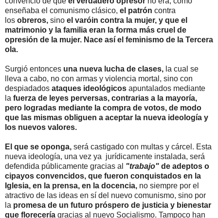
convenció de que
el verdadero opresor
no era, como
enseñaba el comunismo clásico,
el patrón
contra
los
obreros,
sino
el varóin contra la mujer, y que el
matrimonio y la familia eran la forma más cruel de
opresión de la mujer. Nace así el feminismo de la Tercera
ola.
Surgió entonces
una nueva lucha de clases,
la cual se
lleva a cabo, no con armas y violencia mortal, sino con
despiadados
ataques ideológicos
apuntalados mediante
la
fuerza de leyes
perversas, contrarias a la mayoría,
pero logradas mediante la compra de votos, de modo
que las mismas obliguen a aceptar la nueva ideología y
los nuevos valores.
El que se oponga,
será castigado con multas y cárcel. Esta
nueva ideología, una vez ya jurídicamente instalada, será
defendida públicamente gracias al
"trabajo"
de
adeptos o
cipayos convencidos, que fueron conquistados en la
Iglesia, en la prensa, en la docencia,
no siempre por el
atractivo de las ideas en sí del nuevo comunismo, sino por
la
promesa de un futuro próspero de justicia y bienestar
que florecería
gracias al nuevo Socialismo. Tampoco han