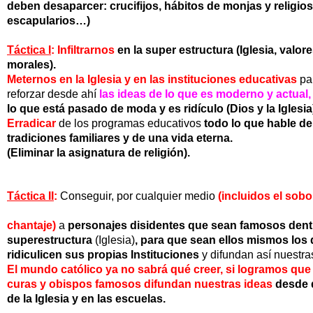
deben desaparcer:
crucifijos,
hábitos de monjas y religio
escapularios…)
Táctica I
:
Infiltrarnos
en la super estructura
(Iglesia, valor
morales).
Meternos en la Iglesia y en las instituciones educativas
pa
reforzar
desde ahí
las ideas de lo que es moderno y actual,
lo
que está pasado de moda y es ridículo (Dios y la Iglesia
Erradicar
de los
programas educativos
todo lo que hable d
tradiciones familiares y de una vida eterna.
(Eliminar la asignatura de religión).
Táctica II
:
Conseguir, por cualquier medio
(incluidos el sobo
chantaje)
a
personajes disidentes que sean famosos dent
superestructura
(Iglesia)
, para que sean ellos mismos los
ridiculicen sus propias Instituciones
y difundan así nuestr
El mundo católico ya no sabrá qué creer, si logramos qu
curas y obispos famosos difundan nuestras ideas
desde 
de la Iglesia y en las escuelas.