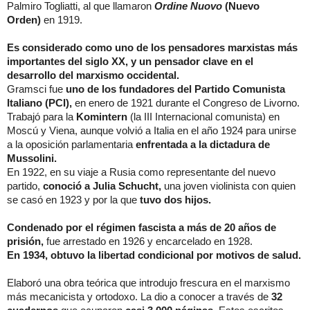
Palmiro Togliatti, al que llamaron
Ordine Nuovo
(Nuevo
Orden)
en 1919.
Es considerado como uno de los pensadores marxistas más
importantes del siglo XX, y un pensador clave en el
desarrollo del marxismo occidental.
Gramsci fue
uno de los fundadores del Partido Comunista
Italiano (PCI),
en enero de 1921 durante el Congreso de Livorno.
Trabajó para la
Komintern
(la III Internacional comunista) en
Moscú y Viena, aunque volvió a Italia en el año 1924 para unirse
a la oposición parlamentaria
enfrentada a la dictadura de
Mussolini.
En 1922, en su viaje a Rusia como representante del nuevo
partido,
conoció a Julia Schucht,
una joven violinista con quien
se casó en 1923 y por la que
tuvo dos hijos.
Condenado por el régimen fascista a más de 20 años de
prisión,
fue arrestado en 1926 y encarcelado en 1928.
En 1934, obtuvo la libertad condicional por motivos de salud.
Elaboró una obra teórica que introdujo frescura en el marxismo
más mecanicista y ortodoxo. La dio a conocer a través de
32