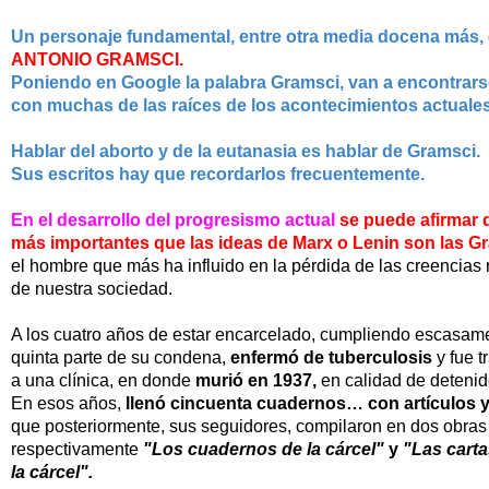
Un personaje fundamental, entre otra media docena más,
ANTONIO GRAMSCI.
Poniendo en Google la palabra Gramsci, van a encontrar
con muchas
de las raíces
de los acontecimientos actuale
Hablar del aborto y de la eutanasia es hablar de Gramsci.
Sus escritos hay que recordarlos frecuentemente.
En el desarrollo del progresismo actual
se puede afirmar
más
importantes que las ideas
de Marx o Lenin son las G
el hombre que más ha influido en la pérdida de las creencias
de nuestra sociedad.
A los cuatro años de estar encarcelado, cumpliendo escasam
quinta
parte de su condena,
enfermó de tuberculosis
y fue 
a una clínica,
en donde
murió en 1937,
en calidad de
detenid
En esos años,
llenó cincuenta cuadernos… con artículos 
que posteriormente, sus
seguidores, compilaron en dos obras
respectivamente
"Los cuadernos de la cárcel"
y
"Las cart
la cárcel".