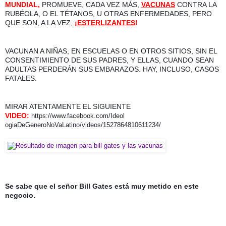
MUNDIAL,
 PROMUEVE, CADA VEZ MÁS, 
VACUNAS
 CONTRA LA 
RUBÉOLA, O EL TÉTANOS, U OTRAS ENFERMEDADES, PERO 
QUE SON, A LA VEZ,
¡
ESTERLIZANTES
! 
VACUNAN A NIÑAS, EN ESCUELAS O EN OTROS SITIOS, SIN EL 
CONSENTIMIENTO DE SUS PADRES, Y ELLAS, CUANDO SEAN 
ADULTAS PERDERÁN SUS EMBARAZOS. HAY, INCLUSO, CASOS 
FATALES.
VIDEO:
https://www.facebook.com/Ideol
ogiaDeGeneroNoVaLatino/videos/
1527864810611234/
Se sabe que el señor Bill Gates está muy metido en este 
negocio.  