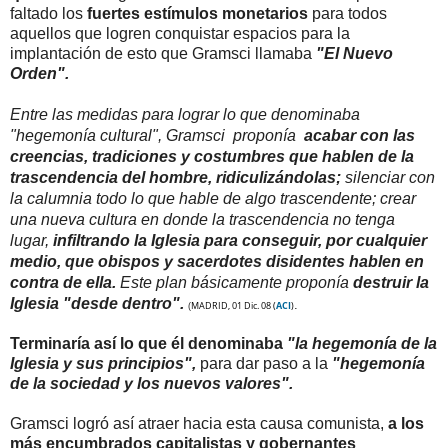
faltado los
fuertes estímulos monetarios
para todos
aquellos que logren conquistar espacios para la
implantación de esto que Gramsci llamaba
"El Nuevo
Orden".
Entre las medidas para lograr lo que denominaba
"hegemonía cultural", Gramsci proponía
acabar con las
creencias, tradiciones y costumbres que hablen de la
trascendencia del hombre, ridiculizándolas;
silenciar con
la calumnia todo lo que hable de algo trascendente; crear
una nueva cultura en donde la trascendencia no tenga
lugar,
infiltrando la Iglesia para conseguir, por cualquier
medio, que obispos y sacerdotes disidentes hablen en
contra de ella.
Este plan básicamente proponía
destruir la
Iglesia "desde dentro".
.
MADRID, 01 Dic. 08
(
ACI
)
(
Terminaría así lo que él denominaba
"la hegemonía de la
Iglesia y sus principios",
para dar paso a la
"hegemonía
de la sociedad y los nuevos valores".
Gramsci logró así atraer hacia esta causa comunista,
a los
más encumbrados capitalistas y gobernantes