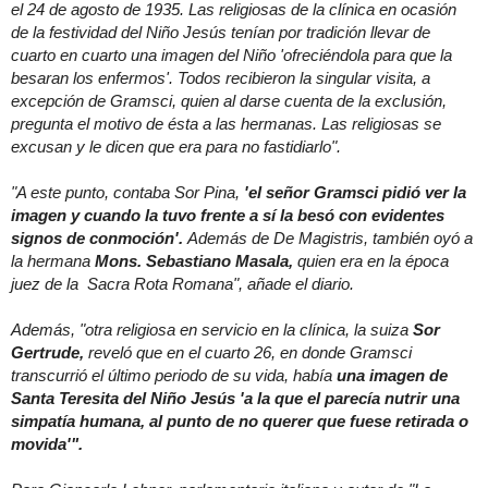
el 24 de agosto de 1935. Las religiosas de la clínica en ocasión
de la festividad del Niño Jesús tenían por tradición llevar de
cuarto en cuarto una imagen del Niño 'ofreciéndola para que la
besaran los enfermos'. Todos recibieron la singular visita, a
excepción de Gramsci, quien al darse cuenta de la exclusión,
pregunta el motivo de ésta a las hermanas. Las religiosas se
excusan y le dicen que era para no fastidiarlo".
"A este punto, contaba Sor Pina,
'el señor Gramsci pidió ver la
imagen y cuando la tuvo frente a sí la besó con evidentes
signos de conmoción'.
Además de De Magistris, también oyó a
la hermana
Mons. Sebastiano Masala,
quien era en la época
juez de la Sacra Rota Romana", añade el diario.
Además, "otra religiosa en servicio en la clínica, la suiza
Sor
Gertrude,
reveló que en el cuarto 26, en donde Gramsci
transcurrió el último periodo de su vida, había
una imagen de
Santa Teresita del Niño Jesús 'a la que el parecía nutrir una
simpatía humana, al punto de no querer que fuese retirada o
movida'".