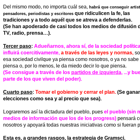
Del mismo modo, no importa cuál sea,
habrá que conseguir artis
que ridiculicen la fe, las
pensadores, periodistas y escritores
tradiciones
y a todo aquél que se atreva a defenderlas.
(Se han apoderado de casi todos los medios de difusión
TV, radio, prensa…).
Tercer paso
:
Adueñarnos, ahora sí, de la sociedad polític
influirá
coercitivamente,
a través de las leyes
y normas,
s
esa sociedad civilque ya piensa
como nosotros, o ya no sabe
piensa o, por lo menos, le da miedo decir lo que piensa.
(Se consigue a través de los
partidos de izquierda
, ...y b
parte de los que viven del poder).
Cuarto paso
:
Tomar el gobierno y cerrar el plan.
(
Se ganan
elecciones como sea y al
precio que sea).
Lograremos así la dictadura del pueblo, pues
el pueblo (sin
medios de información que los de
los progress)
pensará 
nosotros y apoyará
todas nuestras iniciativas como si fueran 
Esta es, a grandes rasgos, la estrategia de Gramsci.