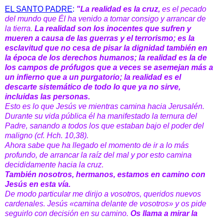
EL SANTO PADRE
:
"
La realidad es la cruz,
es el pecado
del mundo que Él ha venido a tomar consigo y arrancar de
la tierra.
La realidad son los inocentes que sufren y
mueren a causa de las guerras y el terrorismo;
es la
esclavitud que no cesa de pisar la dignidad también en
la época de los derechos humanos; la realidad es la de
los campos de prófugos que a veces se asemejan más a
un infierno que a un purgatorio; la realidad es el
descarte sistemático de todo lo que ya no sirve,
incluidas las personas.
Esto es lo que Jesús ve mientras camina hacia Jerusalén.
Durante su vida pública él ha manifestado la ternura del
Padre, sanando a todos los que estaban bajo el poder del
maligno (cf. Hch. 10,38).
Ahora sabe que ha llegado el momento de ir a lo más
profundo, de arrancar la raíz del mal y por esto camina
decididamente hacia la cruz.
También nosotros, hermanos, estamos en camino con
Jesús en esta vía.
De modo particular me dirijo a vosotros, queridos nuevos
cardenales. Jesús «camina delante de vosotros» y os pide
seguirlo con decisión en su camino.
Os llama a mirar la