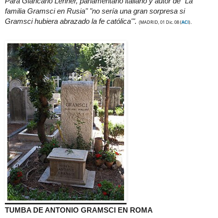
Para Giancarlo Lehner, parlamentario italiano y autor de "La
familia Gramsci en Rusia" "no sería una gran sorpresa si
Gramsci hubiera abrazado la fe católica'".
.
MADRID, 01 Dic. 08
(
ACI
)
(
TUMBA DE ANTONIO GRAMSCI EN ROMA