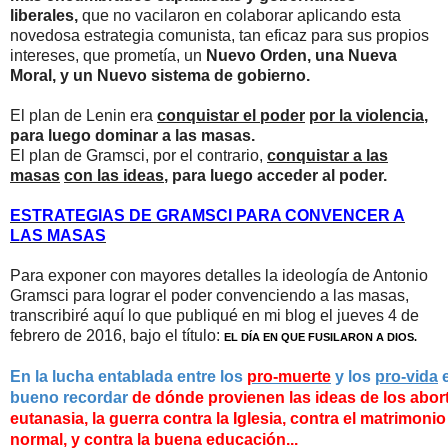
liberales,
que no vacilaron en colaborar aplicando esta
novedosa estrategia comunista, tan eficaz para sus propios
intereses, que prometía, un
Nuevo Orden, una Nueva
Moral, y un Nuevo sistema de gobierno.
El plan de Lenin era
conquistar el poder
por la violencia
,
para luego dominar a las masas.
El plan de Gramsci, por el contrario,
conquistar a las
masas
con las ideas
, para luego acceder al poder.
ESTRATEGIAS DE GRAMSCI PARA CONVENCER A
LAS MASAS
Para exponer con mayores detalles la ideología de Antonio
Gramsci para lograr el poder convenciendo a las masas,
transcribiré aquí lo que publiqué en mi blog el jueves 4 de
febrero de 2016, bajo el título:
EL DÍA EN QUE FUSILARON A DIOS.
En la lucha entablada entre los
pro-muerte
y los
pro-vida
bueno
recordar
de dónde provienen las ideas de los abor
eutanasia,
la
guerra contra la Iglesia,
contra el matrimoni
normal, y contra
la
buena educación...