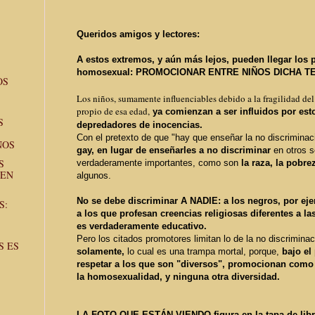
Queridos amigos y lectores:
A estos extremos, y aún más lejos, pueden llegar los 
homosexual: PROMOCIONAR ENTRE NIÑOS DICHA T
OS
Los niños, sumamente influenciables debido a la fragilidad de
propio de esa edad,
ya comienzan a ser influidos por est
S
depredadores de inocencias.
Con el pretexto de que
"hay que enseñar la no discriminac
NOS
gay,
en lugar de enseñarles a no discriminar
en otros 
S
verdaderamente importantes, como son
la raza, la pobre
 EN
algunos.
No se debe discriminar A NADIE: a los negros, por eje
S:
a los que profesan creencias religiosas diferentes a l
es verdaderamente educativo.
Pero los citados promotores limitan lo de la no discriminac
S ES
solamente,
lo cual
es una trampa mortal, porque,
bajo el
respetar a los que son "diversos", promocionan como
la homosexualidad, y ninguna otra diversidad.
LA FOTO QUE ESTÁN VIENDO
figura en la tapa de li