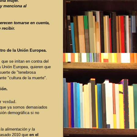
una mujer.
y
menciona al
erecen tomarse en cuenta,
 recibir.
tro de la Unión Europea.
 que se irritan en contra del
a Unión Europea,
quieren que
suerte de "tenebrosa
nte "cultura de la muerte".
ión.
r verdad.
e que ya somos demasiados
sión demográfica si no
la alimentación y la
pasado 2010 que
en el