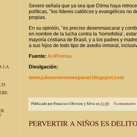
Severo señala que ya sea que Dilma haya retroce
políticas, "los líderes católicos y evangélicos no 
propias.
En su opinión, "es preciso desenmascarar y comb
en nombre de la lucha contra la ‘homofobia’, esta
mayoría cristiana de Brasil, y a los padres y madr
a sus hijos de todo tipo de asedio inmoral, inclus
Fuente:
AciPrensa
A LA
Divulgación:
www.julioseveroenespanol.
blogspot.com
UD
ERE
Publicado por
Francisco Oliveira y Silva
en
11:04
0 comentarios
ER
?
PERVERTIR A NIÑOS ES DELIT