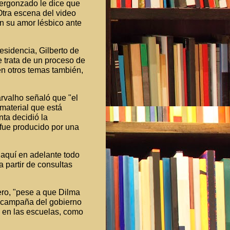
vergonzado le dice que
Otra escena del video
n su amor lésbico ante
residencia, Gilberto de
e trata de un proceso de
n otros temas también,
arvalho señaló que "el
 material que está
ta decidió la
fue producido por una
 aquí en adelante todo
 partir de consultas
vero, "pese a que Dilma
la campaña del gobierno
e en las escuelas, como