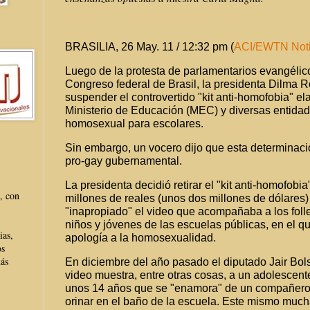
BRASILIA, 26 May. 11 / 12:32 pm (
ACI/EWTN Noti
Luego de la protesta de parlamentarios evangélico
Congreso federal de Brasil, la presidenta Dilma R
suspender el controvertido "kit anti-homofobia" el
Ministerio de Educación (MEC) y diversas entidad
homosexual para escolares.
Sin embargo, un vocero dijo que esta determinació
pro-gay gubernamental.
La presidenta decidió retirar el "kit anti-homofobi
, con
millones de reales (unos dos millones de dólares
"inapropiado" el video que acompañaba a los folle
niños y jóvenes de las escuelas públicas, en el q
ias,
apología a la homosexualidad.
os
más
En diciembre del año pasado el diputado Jair Bol
video muestra, entre otras cosas, a un adolescen
unos 14 años que se "enamora" de un compañero
orinar en el baño de la escuela. Este mismo muc