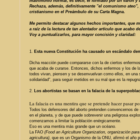
matrimonio normal, es decir, el formado por un varón y 
Rechaza
, además, definitivamente
"el comunismo ateo",
cristianismo en el Preámbulo de su Carta Magna.
Me permito destacar algunos hechos importantes, que m
a raíz de la lectura de tan alentador artículo que acabo de
Voy a puntualizarlos, para mayor concisión y claridad:
1.
Esta nueva Constitución ha causado un escándalo den
Dicha reacción puede compararse con la de
ciertos enfermos
que acaba de curarse.
Entonces,
dichos enfermos y los de l
todos vivan, piensen y se desenvuelvan como ellos, en una 
solidaridad", para seguir
metidos en su mal que es la repugna
2.
Los abortistas se basan en la
falacia de la superpoblac
La falacia
es
una mentira
que se pretende hacer pasar po
Todos los defensores del aborto pretenden convencernos d
en el planeta, y de que puede sobrevenir una peligrosa explo
comenzamos a limitar la población enérgicamente.
Eso es una mentira más grande que un océano.
La FAO
(Food an Agriculture Organization, organización para 
agricultura)
, que es un Organismo de la ONU, afirmó el año 