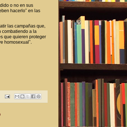
dido o no en sus
deben hacerlo" en las
atir las campañas que,
n combatiendo a la
es que quieren proteger
ive homosexual".
O