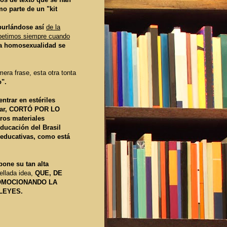
mo parte de un "kit
urlándose así
de la
repetimos siempre cuando
a homosexualidad se
mera frase, esta otra tonta
o".
rar en estériles
onar, CORTÓ POR LO
ros materiales
Educación del Brasil
 educativas, como está
pone su tan alta
ellada idea,
QUE, DE
ROMOCIONANDO LA
LEYES.