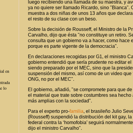
luego recibiendo una llamada de su maestra, y a
ya no quiere ser llamado Ricardo, sino "Bianca". 
muestra a dos niñas de unos 13 años que declara
el resto de su clase con un beso.
Sobre la decisión de Rousseff, el Ministro de la P
Carvalho, dijo que ésta "no constituye un retiro. S
consulta que un gobierno va a hacer, como hace e
porque es parte vigente de la democracia".
En declaraciones recogidas por G1, el ministro C
gobierno entendió que sería prudente no editar el
siendo preparado por el MEC, sino que la presiden
ial en
suspensión del mismo, así como de un video que 
ONG, no por el MEC".
ntrada
e lo
El gobierno, añadió, "se compromete para que de
el material que trate sobre costumbres sea hecho a
más amplias con la sociedad".
Para el experto pro-
familia
, el brasileño Julio Se
(Rousseff) suspendió la distribución del kit gay, 
federal contra la ‘homofobia’ seguirá normalment
dijo el ministro Carvalho".