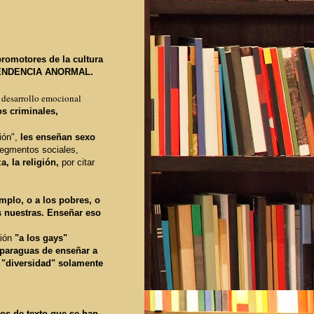
promotores de la cultura
ENDENCIA ANORMAL.
l desarrollo emocional
os criminales,
ión",
les enseñan sexo
segmentos sociales,
za, la religión,
por citar
mplo, o a los pobres, o
as nuestras. Enseñar eso
ión
"a los gays"
 paraguas de enseñar a
 "diversidad" solamente
bros de texto que se han