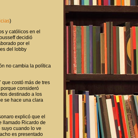
cias
)
s y católicos en el
ousseff decidió
aborado por el
es del lobby
n no cambia la política
a" que costó más de tres
) porque consideró
tos destinado a los
ue se hace una clara
sonaro explicó que el
te llamado Ricardo de
 suyo cuando lo ve
hacho es presentado