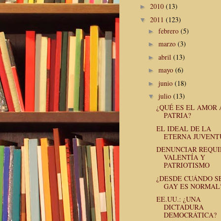
2010
(13)
►
2011
(123)
▼
febrero
(5)
►
marzo
(3)
►
abril
(13)
►
mayo
(6)
►
junio
(18)
►
julio
(13)
▼
¿QUÉ ES EL AMOR 
PATRIA?
EL IDEAL DE LA
ETERNA JUVENT
DENUNCIAR REQUI
VALENTÍA Y
PATRIOTISMO
¿DESDE CUÁNDO S
GAY ES NORMAL
EE.UU.: ¿UNA
DICTADURA
DEMOCRÁTICA?