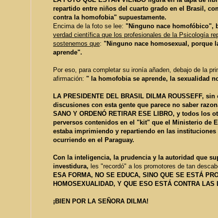
repartido entre niños del cuarto grado en el Brasil, co
contra la homofobia" supuestamente.
Encima de la foto se lee:
"Ninguno nace homofóbico",
b
verdad científica que los profesionales de la Psicología 
sostenemos que
:
"Ninguno nace homosexual, porque l
aprende".
Por eso, para completar su ironía añaden, debajo de la pri
afirmación:
" la homofobia se aprende, la sexualidad n
LA PRESIDENTE DEL BRASIL DILMA ROUSSEFF, sin ent
discusiones con esta gente que parece no saber raz
SANO Y ORDENÓ RETIRAR
ESE LIBRO, y todos los ot
perversos contenidos en el "kit" que el Ministerio de 
estaba imprimiendo y repartiendo en las instituciones
ocurriendo en el Paraguay.
Con la inteligencia, la prudencia y la autoridad que su
investidura,
les "recordó" a los promotores de tan descab
ESA FORMA, NO SE EDUCA, SINO QUE SE ESTÁ P
HOMOSEXUALIDAD, Y QUE ESO ESTÁ CONTRA LAS 
¡BIEN POR LA SEÑORA DILMA!