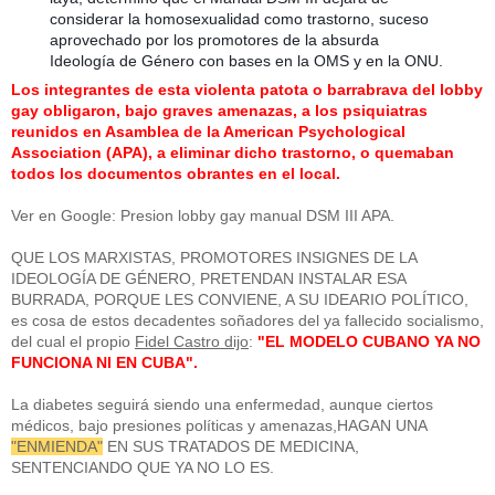
considerar la homosexualidad como trastorno, suceso
aprovechado por los promotores de la absurda
Ideología de Género con bases en la OMS y en la ONU.
Los integrantes de esta violenta patota o barrabrava del lobby
gay obligaron, bajo graves amenazas, a los psiquiatras
reunidos en Asamblea de la American Psychological
Association (APA), a eliminar dicho trastorno, o quemaban
todos los documentos obrantes en el local.
Ver en Google: Presion lobby gay manual DSM III APA.
QUE LOS MARXISTAS, PROMOTORES INSIGNES DE LA
IDEOLOGÍA DE GÉNERO, PRETENDAN INSTALAR ESA
BURRADA, PORQUE LES CONVIENE, A SU IDEARIO POLÍTICO,
es cosa de estos decadentes soñadores del ya fallecido socialismo,
del cual el propio
Fidel Castro dijo
:
"EL MODELO CUBANO YA NO
FUNCIONA NI EN CUBA".
La diabetes seguirá siendo una enfermedad, aunque ciertos
médicos, bajo presiones políticas y amenazas,HAGAN UNA
"ENMIENDA"
EN SUS TRATADOS DE MEDICINA,
SENTENCIANDO QUE YA NO LO ES.