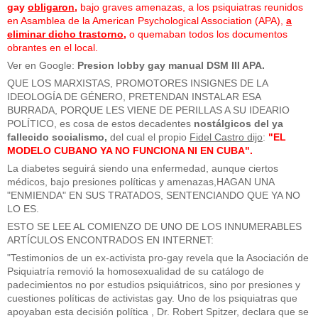
gay
obligaron
,
bajo graves amenazas, a los psiquiatras reunidos
en Asamblea de la American Psychological Association (APA),
a
eliminar dicho trastorno
,
o quemaban todos los documentos
obrantes en el local.
Ver en Google:
Presion lobby gay manual DSM III APA.
QUE LOS MARXISTAS, PROMOTORES INSIGNES DE LA
IDEOLOGÍA DE GÉNERO, PRETENDAN INSTALAR ESA
BURRADA, PORQUE LES VIENE DE PERILLAS A SU IDEARIO
POLÍTICO, es cosa de estos decadentes
nostálgicos del ya
fallecido socialismo,
del cual el propio
Fidel Castro dijo
:
"EL
MODELO CUBANO YA NO FUNCIONA NI EN CUBA".
La diabetes seguirá siendo una enfermedad, aunque ciertos
médicos, bajo presiones políticas y amenazas,HAGAN UNA
"ENMIENDA" EN SUS TRATADOS, SENTENCIANDO QUE YA NO
LO ES.
ESTO SE LEE AL COMIENZO DE UNO DE LOS INNUMERABLES
ARTÍCULOS ENCONTRADOS EN INTERNET:
"Testimonios de un ex-activista pro-gay revela que la Asociación de
Psiquiatría removió la homosexualidad de su catálogo de
padecimientos no por estudios psiquiátricos, sino por presiones y
cuestiones políticas de activistas gay. Uno de los psiquiatras que
apoyaban esta decisión política , Dr. Robert Spitzer, declara que se