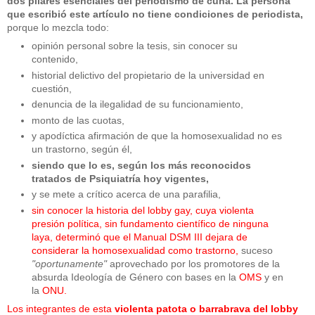
dos pilares esenciales del periodismo de cuna.
La persona
que escribió este artículo no tiene condiciones de periodista,
porque lo mezcla todo:
opini
ón personal sobre la tesis, sin conocer su
contenido,
historial delictivo del propietario de la universidad en
cuestión,
denuncia de la ilegalidad de su funcionamiento,
monto de las cuotas,
y apodíctica afirmación de que la homosexualidad no es
un trastorno, según él,
siendo que lo es, según los más reconocidos
tratados de Psiquiatría hoy vigentes,
y se mete a crítico acerca de una parafilia,
sin conocer la historia del lobby gay, cuya violenta
presión política, sin fundamento científico de ninguna
laya, determinó que el Manual DSM III dejara de
considerar la homosexualidad como trastorno,
suceso
"oportunamente"
aprovechado por los promotores de la
absurda Ideología de Género con bases en la
OMS
y en
la
ONU.
Los integrantes de esta
violenta patota o barrabrava del lobby