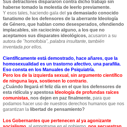
Sus detractores dispararon contra dicho trabajo sin
haberse tomado la molestia de leerlo previamente.
Y esos tales, haciendo gala del
ya demasiado conocido
fanatismo de los defensores de la aberrante Ideología
de Género, que hablan como desesperados, ofendiendo
implacables, sin raciocinio alguno, a los que no
aceptamos sus disparates ideológicos,
acusaron a su
autora de
"homofobia", palabra insultante, también
inventada por ellos.
Científicamente está demostrado, hace añares, que la
homosexualidad es un trastorno afectivo, una parafilia.
Eso consta en los Manuales de Psiquiatría.
Pero los de la izquierda sexual, sin argumento científico
de ninguna laya, sostienen lo contrario.
¿Cuándo llegará el feliz día en el que los defensores de
esta ridícula y apestosa
Ideología de profundas raíces
comunistas,
nos dejen en paz finalmente,
para que
podamos hacer uso de nuestros derechos humanos que nos
garantizan la
libertad de pensamiento?
Los Gobernantes que pertenecen al ya agonizante
socialismo,
al empotrarse en el gobierno,
nos secuestran