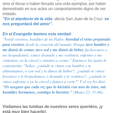
sino el llevar o haber llevado una vida ejemplar, por haber
demostrado en sus actos un comportamiento digno de ser
imitado.
"En el atardecer de la vida
-decía San Juan de la Cruz-
se
nos preguntará del amor".
En el Evangelio leemos esta verdad:
"Venid vosotros, benditos de mi Padre;
heredad el reino preparado
para vosotros
desde la creación del mundo. Porque
tuve hambre y
me disteis de comer, tuve sed y me disteis de beber,
fui forastero y
me hospedasteis, estuve desnudo y me vestisteis, enfermo y me
visitasteis, en la cárcel y vinisteis a verme." Entonces los justos le
contestarán: "Señor, ¿cuándo te vimos con hambre y te
alimentamos, o con sed y te dimos de beber?; ¿cuándo te vimos
forastero y te hospedamos, o desnudo y te vestimos?; ¿cuándo te
vimos enfermo o en la cárcel y fuimos a verte?" Y el rey les dirá:
"Os aseguro que cada vez que lo hicisteis con uno de éstos, mis
humildes hermanos, conmigo lo hicisteis."
(Mateo 25, 31-46).
Visitamos las tumbas de nuestros seres queridos, ¡y
está muy bien hacerlo!,