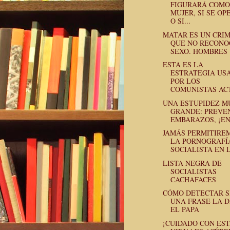
FIGURARÁ COMO
MUJER, SI SE OP
O SI...
MATAR ES UN CRI
QUE NO RECONO
SEXO. HOMBRES Y
ESTA ES LA
ESTRATEGIA US
POR LOS
COMUNISTAS ACT
UNA ESTUPIDEZ M
GRANDE: PREVE
EMBARAZOS, ¡ENS
JAMÁS PERMITIRE
LA PORNOGRAFÍ
SOCIALISTA EN L
LISTA NEGRA DE
SOCIALISTAS
CACHAFACES
CÓMO DETECTAR S
UNA FRASE LA D
EL PAPA
¡CUIDADO CON ES