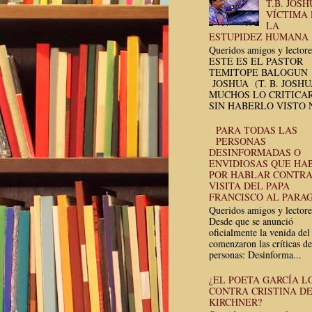
T.B. JOSH
VÍCTIMA
LA
ESTUPIDEZ HUMANA
Queridos amigos y lectore
ESTE ES EL PASTOR
TEMITOPE BALOGUN
JOSHUA (T. B. JOSH
MUCHOS LO CRITICA
SIN HABERLO VISTO N
PARA TODAS LAS
PERSONAS
DESINFORMADAS O
ENVIDIOSAS QUE HA
POR HABLAR CONTRA
VISITA DEL PAPA
FRANCISCO AL PARA
Queridos amigos y lectore
Desde que se anunció
oficialmente la venida del
comenzaron las críticas de
personas: Desinforma...
¿EL POETA GARCÍA L
CONTRA CRISTINA D
KIRCHNER?