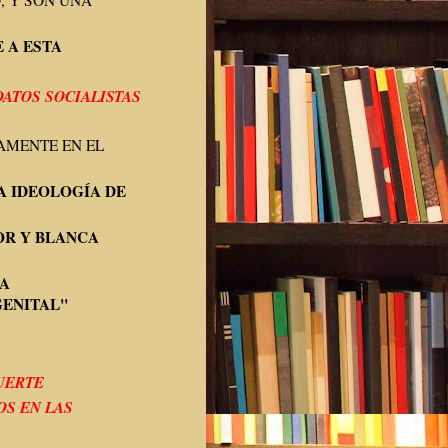
, Y SON UNA
 A ESTA
ATOS SOCIALISTAS
AMENTE EN EL
A IDEOLOGÍA DE
OR Y BLANCA
A
ENITAL"
MUERTE
OS EN LAS