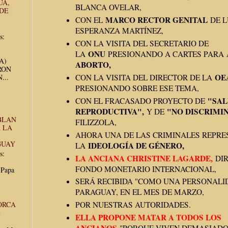
UA,
BLANCA OVELAR,
 DE
MARCO RECTOR GENITAL
CON EL
DE L
ESPERANZA MARTÍNEZ,
s:
CON LA VISITA DEL SECRETARIO DE
ONU
LA
PRESIONANDO A CARTES PARA
UA)
ABORTO,
RON
OE
...
CON LA VISITA DEL DIRECTOR DE LA
PRESIONANDO SOBRE ESE TEMA,
"SA
CON EL FRACASADO PROYECTO DE
REPRODUCTIVA",
"NO DISCRIMI
Y DE
BLAN
FILIZZOLA,
 LA
AHORA UNA DE LAS CRIMINALES REPRE
GUAY
IDEOLOGÍA DE GÉNERO,
LA
s:
LA ANCIANA CHRISTINE LAGARDE,
DIR
FONDO MONETARIO INTERNACIONAL,
 Papa
SERÁ RECIBIDA "COMO UNA PERSONALI
PARAGUAY, EN EL MES DE MARZO,
ORCA
POR NUESTRAS AUTORIDADES.
E
ELLA PROPONE MATAR A TODOS LOS