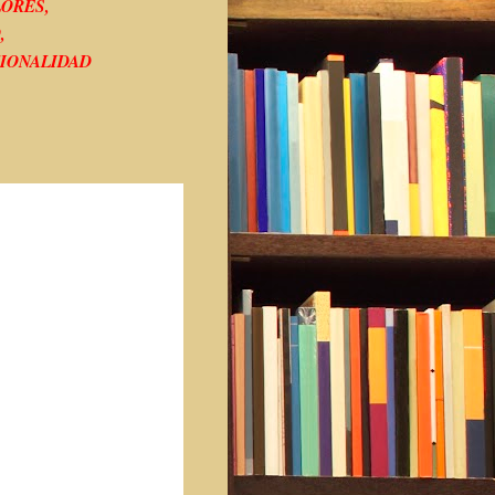
LORES,
O,
CIONALIDAD