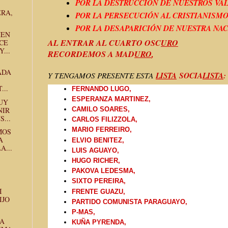
POR LA DESTRUCCIÓN DE NUESTROS VA
ERA,
POR LA PERSECUCIÓN AL CRISTIANISM
POR LA DESAPARICIÓN DE NUESTRA NA
MEN
AL ENTRAR AL CUARTO OSC
URO
CE
...
RECORDEMOS A MAD
URO
,
ADA
LISTA
SOCIA
LISTA
:
Y TENGAMOS PRESENTE ESTA
...
FERNANDO LUGO,
ESPERANZA MARTINEZ,
UY
NIR
CAMILO SOARES,
...
CARLOS FILIZZOLA,
MARIO FERREIRO,
MOS
A
ELVIO BENITEZ,
A...
LUIS AGUAYO,
HUGO RICHER,
PAKOVA LEDESMA,
SIXTO PEREIRA,
I
FRENTE GUAZU,
IJO
PARTIDO COMUNISTA PARAGUAYO,
P-MAS,
TA
KUÑA PYRENDA,