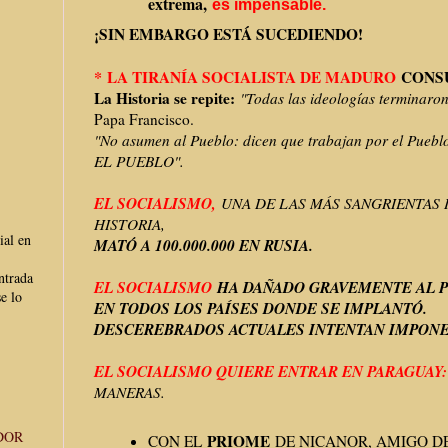
extrema,
es impensable.
¡SIN EMBARGO ESTÁ SUCEDIENDO!
*
LA TIRANÍA SOCIALISTA DE MADURO
CONSU
La Historia se repite:
"Todas las ideologías terminaron
Papa Francisco.
"No asumen al Pueblo: dicen que trabajan por el Puebl
EL PUEBLO".
EL SOCIALISMO,
UNA DE LAS MÁS SANGRIENTAS 
HISTORIA,
ial en
MATÓ A 100.000.000 EN RUSIA.
ntrada
EL SOCIALISMO
HA DAÑADO GRAVEMENTE AL 
e lo
EN TODOS LOS PAÍSES DONDE SE IMPLANTÓ.
DESCEREBRADOS ACTUALES INTENTAN IMPON
EL SOCIALISMO QUIERE ENTRAR EN PARAGUAY
MANERAS.
DOR
PRIOME
CON EL
DE NICANOR, AMIGO DE