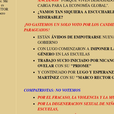
ANCIANOS
"PORQUE VIVEN DEMASIADO
es: Me
 es
CARGA PARA LA ECONOMÍA GLOBAL".
AUTOR
¿VAMOS TAN SIQUIERA A ESCUCHARLE
ero
MISERABLE?
¡NO GASTEMOS UN SOLO VOTO POR LOS CANDID
PARAGUAYOS!
ÁVIDOS DE EMPOTRARSE
ESTÁN
NUEV
GOBIERNO
IMPONER L
CON LUGO COMENZARON A
GÉNERO
EN LAS ESCUELAS
TRABAJO SUCIO INICIADO POR NICAN
OVELAR
"PRIOME"
CON SU
LUGO Y ESPERANZ
Y CONTINUADO POR
MARTÍNEZ
"MARCO RECTOR G
CON SU
COMPATRIOTAS: NO VOTEMOS
POR EL FRACASO, LA VIOLENCIA Y LA 
POR LA DEGENERACION SEXUAL DE NIÑ
ESCUELAS,