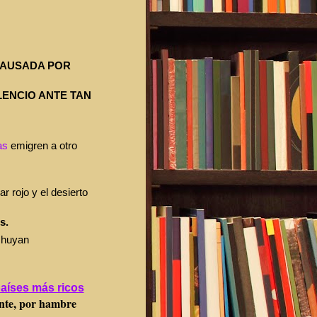
CAUSADA POR
ENCIO ANTE TAN
as
emigren a otro
r rojo y el desierto
s.
huyan
países más ricos
te, por hambre