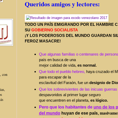
Queridos amigos y lectores:
TODO UN PAÍS EMIGRANDO POR EL HAMBRE 
SU
GOBIERNO SOCIALISTA
¡Y LOS PODEROSOS DEL MUNDO GUARDAN SIL
FEROZ MASACRE!
Que algunas familias o centenares de person
país en busca de una
mejor calidad de vida,
es normal.
Que todo el pueblo hebreo,
haya cruzado el Ma
, con
para escapar de la
esclavitud del Faraón, fue un
designio de Dio
ias,
Que los sobrevivientes de las inicuas guerras
os
despavoridos al primer lugar seguro
más
que encuentren en el planeta,
es lógico.
Pero que los habitantes de
uno de los 
masivamen
del mundo
huyan de ese país,