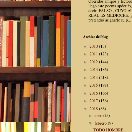
Queridos amigos y lector
llegó este poema apócrifo,
decir, FALSO , CUYO 
REAL ES MEDIOCRE, p
pretendió asignarle su p...
Archivo del blog
2010
(13)
►
2011
(123)
►
2012
(144)
►
2013
(186)
►
2014
(218)
►
2015
(198)
►
2016
(166)
►
2017
(156)
►
2018
(88)
▼
enero
(5)
►
febrero
(9)
▼
TODO HOMBRE