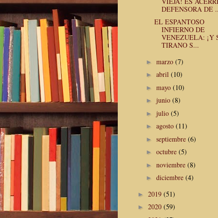
VIEJA! ES ACÉR
DEFENSORA DE ..
EL ESPANTOSO
INFIERNO DE
VENEZUELA: ¡Y 
TIRANO S...
marzo
(7)
►
abril
(10)
►
mayo
(10)
►
junio
(8)
►
julio
(5)
►
agosto
(11)
►
septiembre
(6)
►
octubre
(5)
►
noviembre
(8)
►
diciembre
(4)
►
2019
(51)
►
2020
(59)
►