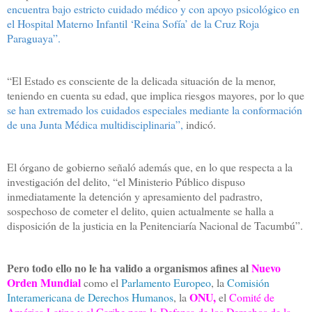
encuentra bajo estricto cuidado médico y con apoyo psicológico en
el Hospital Materno Infantil ‘Reina Sofía’ de la Cruz Roja
Paraguaya”.
“El Estado es consciente de la delicada situación de la menor,
teniendo en cuenta su edad, que implica riesgos mayores, por lo que
se han extremado los cuidados especiales mediante la conformación
de una Junta Médica multidisciplinaria”,
indicó.
El órgano de gobierno señaló además que, en lo que respecta a la
investigación del delito, “el Ministerio Público dispuso
inmediatamente la detención y apresamiento del padrastro,
sospechoso de cometer el delito, quien actualmente se halla a
disposición de la justicia en la Penitenciaría Nacional de Tacumbú”.
Pero todo ello no le ha valido a organismos afines al
Nuevo
Orden Mundial
como el
Parlamento Europeo
, la
Comisión
ONU,
Interamericana de Derechos Humanos
, la
el
Comité de
América Latina y el Caribe para la Defensa de los Derechos de la