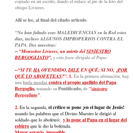
copiado en mi escrito, dando el enlace al pie de la foto del
obispo Livieres.
Allí se lee, al final del citado articulo
:
"No han faltado esas MALEDICENCIAS en la Red estos
días, incluso ALGUNOS IMPROPERIOS CONTRA EL
PAPA. Dos muestras:
-- “Monseñor Livieres, un mártir del
SINIESTRO
BERGOGLIATO
”,
y esta frase dirigida al Papa:
--“SI TE
HA
OFENDIDO,
DILE
EN QUÉ; SI NO, ¿
POR
1.
QUÉ LO ABOFETEAS
?”.
En la primera afirmación, hay
contra el propio apellido del Papa
una
burla mordaz
Bergoglio
,
Pontificado,
tratando su
de
"
siniestro
Bergogliato
"
.
2.
el crítico se pone ¡en el lugar de Jesús!
En la segunda,
usando las palabras que el Divino Maestro le dirigió al
y lo pone al Papa en el lugar del
soldado que lo abofeteó;
esbirro
que le dio la bofetada.
Mayor agravio, imposible.