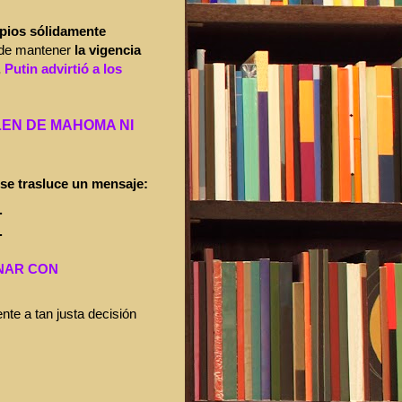
ipios sólidamente
o de mantener
la vigencia
,
Putin advirtió a los
LEN DE MAHOMA NI
 se trasluce un mensaje:
.
.
NAR CON
ente a tan justa decisión