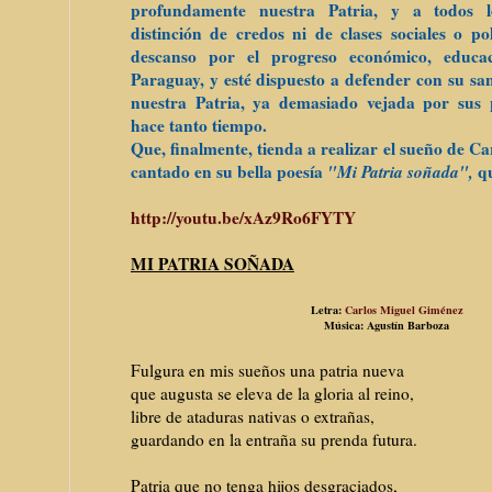
profundamente nuestra Patria, y a todos l
distinción de credos ni de clases sociales o pol
descanso por el progreso económico, educa
Paraguay, y esté dispuesto a defender con su san
nuestra Patria, ya demasiado vejada por sus p
hace tanto tiempo.
Que, finalmente, tienda a realizar el sueño de C
cantado en su bella poesía
"Mi Patria soñada",
qu
http://youtu.be/xAz9Ro6FYTY
MI PATRIA SOÑADA
Letra:
Carlos Miguel Giménez
Música: Agustín Barboza
Fulgura en mis sueños una patria nueva
que augusta se eleva de la gloria al reino,
libre de ataduras nativas o extrañas,
guardando en la entraña su prenda futura.
Patria que no tenga hijos desgraciados,