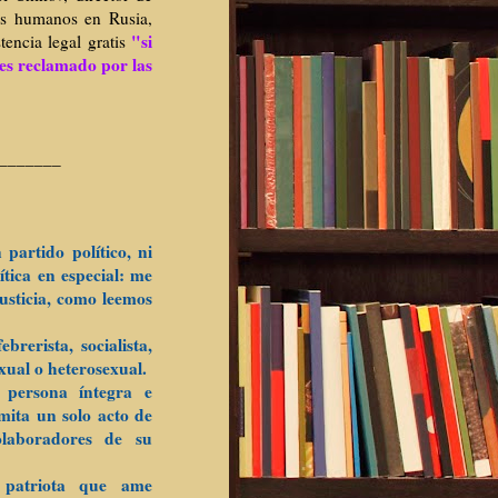
os humanos en Rusia,
"si
tencia legal gratis
 es reclamado por las
_______
partido político, ni
tica en especial: me
usticia,
como leemos
rerista, socialista,
xual o heterosexual.
persona íntegra e
mita un solo acto de
olaboradores de su
 patriota que ame