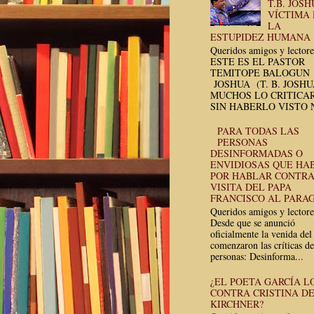
T.B. JOSH
VÍCTIMA
LA
ESTUPIDEZ HUMANA
Queridos amigos y lectore
ESTE ES EL PASTOR
TEMITOPE BALOGUN
JOSHUA (T. B. JOSH
MUCHOS LO CRITICA
SIN HABERLO VISTO N
PARA TODAS LAS
PERSONAS
DESINFORMADAS O
ENVIDIOSAS QUE HA
POR HABLAR CONTRA
VISITA DEL PAPA
FRANCISCO AL PARA
Queridos amigos y lectore
Desde que se anunció
oficialmente la venida del
comenzaron las críticas de
personas: Desinforma...
¿EL POETA GARCÍA L
CONTRA CRISTINA D
KIRCHNER?