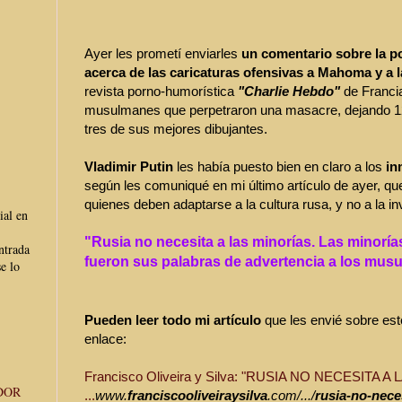
Ayer les prometí enviarles
un comentario sobre la po
acerca de las caricaturas ofensivas a Mahoma y a la
revista porno-humorística
"Charlie Hebdo"
de Francia
musulmanes que perpetraron una masacre, dejando 12
tres de sus mejores dibujantes.
Vladimir Putin
les había puesto bien en claro a los
in
según les comuniqué en mi último artículo de ayer, 
quienes deben adaptarse a la cultura rusa, y no a la in
ial en
"Rusia no necesita a las minorías. Las minoría
ntrada
fueron sus palabras de advertencia a los mus
e lo
Pueden leer todo mi artículo
que les envié sobre est
enlace:
Francisco Oliveira y Silva: "RUSIA NO NECESITA A 
DOR
...
www.
franciscooliveiraysilva
.com/.../
rusia-no-nece