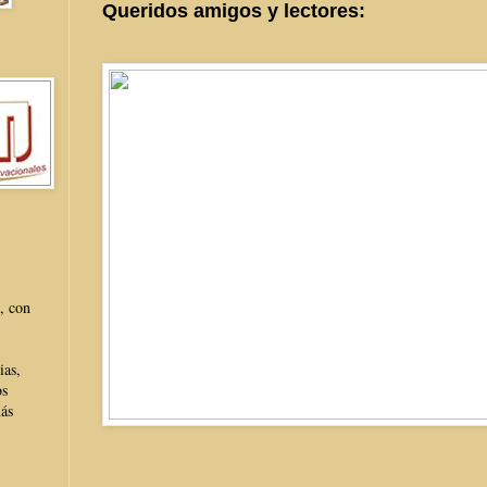
Queridos amigos y lectores:
, con
ias,
os
más