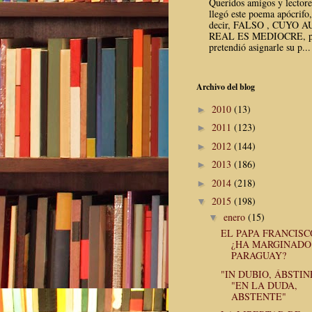
Queridos amigos y lector
llegó este poema apócrifo,
decir, FALSO , CUYO 
REAL ES MEDIOCRE, p
pretendió asignarle su p...
Archivo del blog
2010
(13)
►
2011
(123)
►
2012
(144)
►
2013
(186)
►
2014
(218)
►
2015
(198)
▼
enero
(15)
▼
EL PAPA FRANCISC
¿HA MARGINADO
PARAGUAY?
"IN DUBIO, ÁBSTIN
"EN LA DUDA,
ABSTENTE"