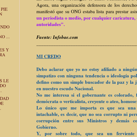
Agora, una organización defensora de los derech
 PIE
manifestó que su ONG estaba lista para prestar asis
N
un periodista o medio, por cualquier caricatura,
autoridades".
ANDO
Fuente: Infobae.com
O ...
______________________________
___________
ES Y
RA
MI CREDO
Debo aclarar que yo no estoy afiliado a ningún 
simpatizo con ninguna tendencia o ideología polí
S LE
defino como
un simple buscador de la paz y la j
NDO
en nuestro escudo Nacional.
.
No me interesa si el gobernante es colorado, feb
IDAD
demócrata o verticalista, creyente o ateo, homose
DE
Lo único que me importa es que sea una 
.
intachable, es decir, que no sea corrupto ni per
corrupción entre sus Ministros y demás c
Gobierno.
Y, por sobre todo, que sea un ferviente