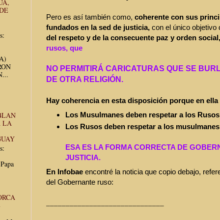
UA,
 DE
Pero es así también como,
coherente con sus princ
fundados en la sed de justicia,
con el único objetiv
s:
del respeto y de la consecuente paz y orden social
rusos, que
UA)
RON
NO PERMITIRÁ CARICATURAS QUE SE BUR
...
DE OTRA RELIGIÓN.
Hay coherencia en esta disposición porque en ella
Los Musulmanes deben respetar a los Rusos
BLAN
 LA
Los Rusos deben respetar a los musulmanes
GUAY
ESA ES LA FORMA CORRECTA DE GOBER
s:
JUSTICIA.
 Papa
En Infobae
encontré la noticia que copio debajo, refer
del Gobernante ruso:
ORCA
______________________________
E