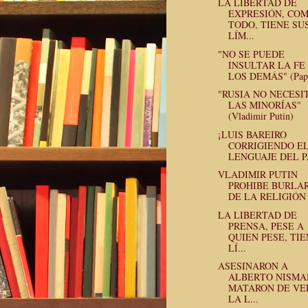
LA LIBERTAD DE
EXPRESIÓN, CO
TODO, TIENE SU
LÍM...
"NO SE PUEDE
INSULTAR LA FE
LOS DEMÁS" (Papa 
"RUSIA NO NECESI
LAS MINORÍAS"
(Vladimir Putin)
¡LUIS BAREIRO
CORRIGIENDO E
LENGUAJE DEL P
VLADIMIR PUTIN
PROHIBE BURLA
DE LA RELIGIÓN
LA LIBERTAD DE
PRENSA, PESE A
QUIEN PESE, TI
LÍ...
ASESINARON A
ALBERTO NISMA
MATARON DE VE
LA L...