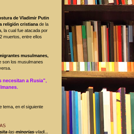
stura de Vladimir Putin
 religión cristiana
de la
, la cual fue atacada por
 muertos, entre ellos
migrantes musulmanes,
que son los musulmanes
versa.
s necesitan a Rusia",
ulmanes.
e tema, en el siguiente
LAS
sita
-
las-
minorias
-vladi...