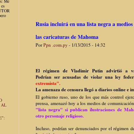
es: Me
 es
AUTOR
ero
Rusia incluirá en una lista negra a medio
las caricaturas de Mahoma
Por
Ppn .com.py
- 1/13/2015 - 14:32
El régimen de Vladimir Putin advirtió a var
Podrían ser acusadas de violar una ley fede
extremista".
La amenaza de censura llegó a diarios online e i
El gobierno ruso, uno de los que más control ejerc
O
prensa, amenazó hoy a los medios de comunicación 
 AL
"lista negra"
si publican ilustraciones de Ma
otro personaje religioso.
E":
Incluso, podrían ser denunciados por el régimen de