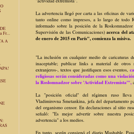
"actividad extremista".
MO
S
La advertencia llegó por carta a las oficinas de vari
tanto online como impresos, a lo largo de todo R
informado sobre la posición de la Roskomnadzor 
 DE
acerca del at
Supervisión de las Comunicaciones)
Fr...
de enero de 2015 en París", comienza la misiva.
TA A
"La inclusión en cualquier medio de caricaturas de
L
inaceptable;
publicar links a material de otros 
APA!
ca
extranjeros-, textos que justifiquen esos eventos,
religiosas serán consideradas como una violación
RSE
la Roslomnadzor sobre 'Actividad Extremista'",
La "posición oficial" del régimen ruso llev
Vladimirovna Smetankina, jefa del departamento 
ENE
del organismo censor. En declaraciones al sitio ru
señaló: "Es mejor advertir sobre nuestra posi
advertencia" a los medios.
N:
RAS
En tanto, según consignó el diario Mashable, Pave