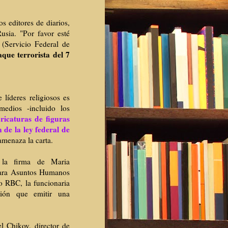
os editores de diarios,
usia. "Por favor esté
(Servicio Federal de
aque terrorista del 7
 líderes religiosos es
medios -incluido los
ricaturas de figuras
 de la ley federal de
amenaza la carta.
a la firma de Maria
para Asuntos Humanos
so RBC, la funcionaria
ción que emitir una
l Chikov, director de