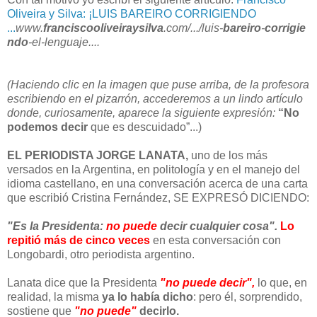
Oliveira y Silva: ¡LUIS BAREIRO CORRIGIENDO
...
www.
franciscooliveiraysilva
.com/.../luis-
bareiro
-
corrigie
ndo
-el-lenguaje....
(Haciendo clic en la imagen que puse arriba, de la profesora
escribiendo en el pizarrón, accederemos a un lindo artículo
donde, curiosamente, aparece la siguiente expresión:
“No
podemos decir
que es descuidado”...)
EL PERIODISTA JORGE LANATA,
uno de los más
versados en la Argentina, en politología y en el manejo del
idioma castellano, en una conversación acerca de una carta
que escribió Cristina Fernández, SE EXPRESÓ DICIENDO:
"Es la Presidenta:
no puede
decir cualquier cosa".
Lo
repitió más de cinco veces
en esta conversación con
Longobardi, otro periodista argentino.
Lanata dice que la Presidenta
"no puede decir",
lo que, en
realidad, la misma
ya lo había dicho
: pero él, sorprendido,
sostiene que
"no puede"
decirlo.