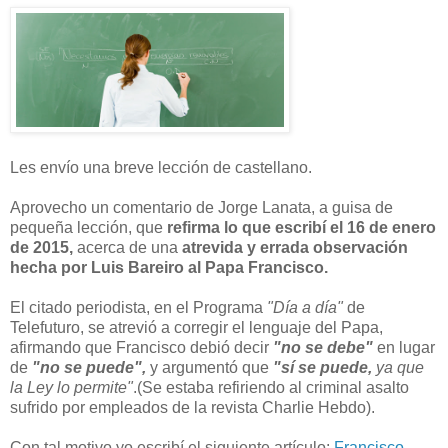
Les envío una breve lección de castellano.
Aprovecho un comentario de Jorge Lanata, a guisa de
pequeña lección, que
refirma lo que escribí el 16 de enero
de 2015,
acerca de una
atrevida y errada observación
hecha por Luis Bareiro al Papa Francisco.
El citado periodista, en el Programa
"Día a día"
de
Telefuturo, se atrevió a corregir el lenguaje del Papa,
afirmando que Francisco debió decir
"no se debe"
en lugar
de
"no se puede",
y argumentó que
"sí se puede,
ya que
la Ley lo permite"
.(Se estaba refiriendo al criminal asalto
sufrido por empleados de la revista Charlie Hebdo).
Con tal motivo yo escribí el siguiente artículo:
Francisco