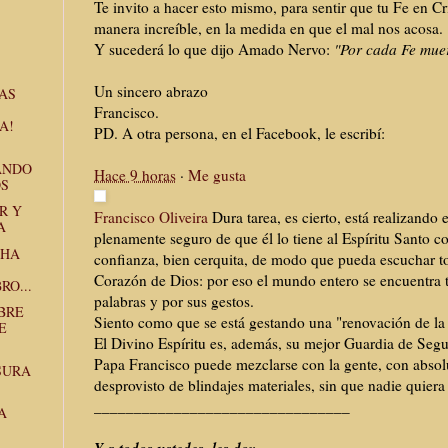
Te invito a hacer esto mismo, para sentir que tu Fe en Cr
manera increíble, en la medida en que el mal nos acosa.
Y sucederá lo que dijo Amado Nervo:
"Por cada Fe muer
Un sincero abrazo
SAS
Francisco.
A!
PD. A otra persona, en el Facebook, le escribí:
ANDO
Hace 9 horas
·
Me gusta
OS
R Y
Francisco Oliveira
Dura tarea, es cierto, está realizando
A
plenamente seguro de que él lo tiene al Espíritu Santo 
CHA
confianza, bien cerquita, de modo que pueda escuchar t
Corazón de Dios: por es
o el mundo entero se encuentra 
RO...
palabras y por sus gestos.
BRE
Siento como que se está gestando una "renovación de la f
E
El Divino Espíritu es, además, su mejor Guardia de Seg
Papa Francisco puede mezclarse con la gente, con absolu
SURA
desprovisto de blindajes materiales, sin que nadie quiera
______________________________
__
A