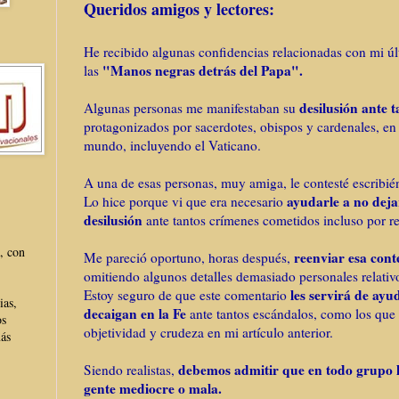
Queridos amigos y lectores:
He recibido algunas confidencias relacionadas con mi últ
"Manos negras detrás del Papa".
las
desilusión ante 
Algunas personas me manifestaban su
protagonizados por sacerdotes, obispos y cardenales, en 
mundo, incluyendo el Vaticano.
A una de esas personas, muy amiga, le contesté escribié
ayudarle a no dejar
Lo hice porque vi que era necesario
desilusión
ante tantos crímenes cometidos incluso por re
, con
reenviar esa cont
Me pareció oportuno, horas después,
omitiendo algunos detalles demasiado personales relativ
les servirá de ay
Estoy seguro de que este comentario
ias,
decaigan en la Fe
ante tantos escándalos, como los que 
os
objetividad y crudeza en mi artículo anterior.
más
debemos admitir que en todo grupo
Siendo realistas,
gente mediocre o mala.