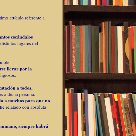
imo artículo referente a
tantos escándalos
distintos lugares del
ndole.
se llevar por la
ligiosos.
estación a todos,
os a dicha persona.
uda a muchos para que no
he relatado con absoluta
 humano, siempre habrá