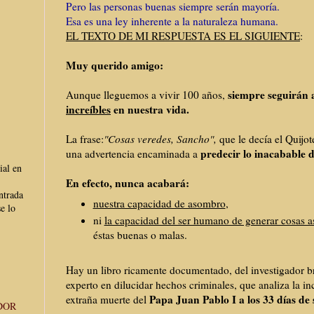
Pero las personas buenas siempre serán mayoría.
Esa es una ley inherente a la naturaleza humana.
EL TEXTO DE MI RESPUESTA ES EL SIGUIENTE
:
Muy querido amigo:
siempre seguirán
Aunque lleguemos a vivir 100 años,
increíbles
en nuestra vida.
La frase:
"Cosas veredes, Sancho",
que le decía el Quijot
predecir lo inacabable 
una advertencia encaminada a
ial en
En efecto, nunca acabará:
ntrada
nuestra capacidad de asombro
,
e lo
ni
la capacidad del ser humano de generar cosas 
éstas buenas o malas.
Hay un libro ricamente documentado, del investigador br
experto en dilucidar hechos criminales, que analiza la inc
Papa Juan Pablo I a los 33 días de 
extraña muerte del
DOR