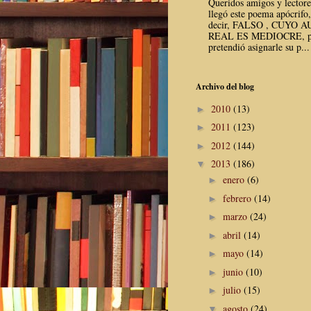
Queridos amigos y lector
llegó este poema apócrifo,
decir, FALSO , CUYO 
REAL ES MEDIOCRE, p
pretendió asignarle su p...
Archivo del blog
2010
(13)
►
2011
(123)
►
2012
(144)
►
2013
(186)
▼
enero
(6)
►
febrero
(14)
►
marzo
(24)
►
abril
(14)
►
mayo
(14)
►
junio
(10)
►
julio
(15)
►
agosto
(24)
▼