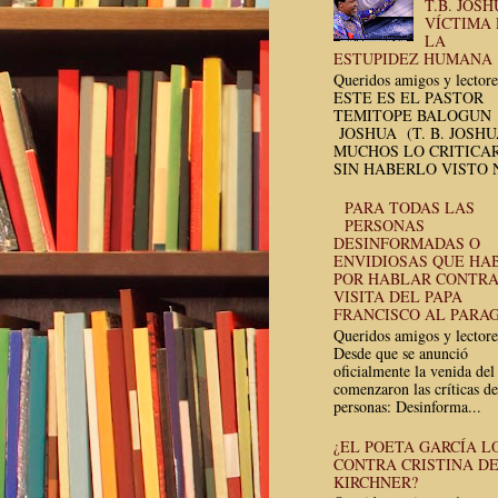
T.B. JOSH
VÍCTIMA
LA
ESTUPIDEZ HUMANA
Queridos amigos y lectore
ESTE ES EL PASTOR
TEMITOPE BALOGUN
JOSHUA (T. B. JOSH
MUCHOS LO CRITICA
SIN HABERLO VISTO N
PARA TODAS LAS
PERSONAS
DESINFORMADAS O
ENVIDIOSAS QUE HA
POR HABLAR CONTRA
VISITA DEL PAPA
FRANCISCO AL PARA
Queridos amigos y lectore
Desde que se anunció
oficialmente la venida del
comenzaron las críticas de
personas: Desinforma...
¿EL POETA GARCÍA L
CONTRA CRISTINA D
KIRCHNER?