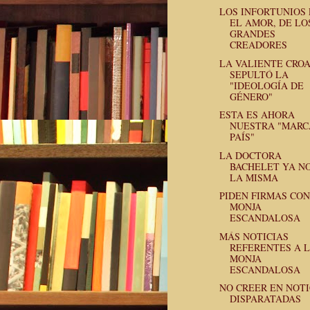
LOS INFORTUNIOS
EL AMOR, DE LO
GRANDES
CREADORES
LA VALIENTE CROA
SEPULTÓ LA
"IDEOLOGÍA DE
GÉNERO"
ESTA ES AHORA
NUESTRA "MARC
PAÍS"
LA DOCTORA
BACHELET YA NO
LA MISMA
PIDEN FIRMAS CO
MONJA
ESCANDALOSA
MÁS NOTICIAS
REFERENTES A 
MONJA
ESCANDALOSA
NO CREER EN NOTI
DISPARATADAS