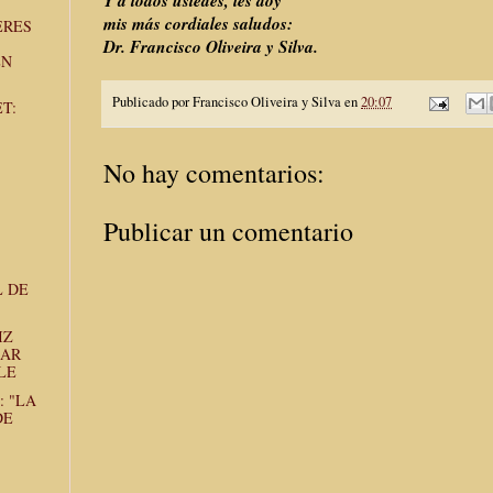
Y a todos ustedes, les doy
mis más cordiales saludos:
ERES
Dr. Francisco Oliveira y Silva.
EN
Publicado por
Francisco Oliveira y Silva
en
20:07
T:
No hay comentarios:
Publicar un comentario
 DE
IZ
HAR
LE
: "LA
DE