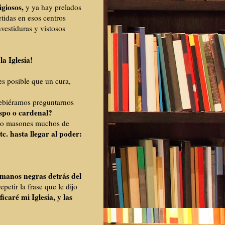
igiosos,
y ya hay prelados
tidas en esos centros
vestiduras y vistosos
a Iglesia!
s posible que un cura,
debiéramos preguntarnos
spo o cardenal?
as o masones muchos de
c. hasta llegar al poder:
manos negras detrás del
petir la frase que le dijo
icaré mi Iglesia, y las