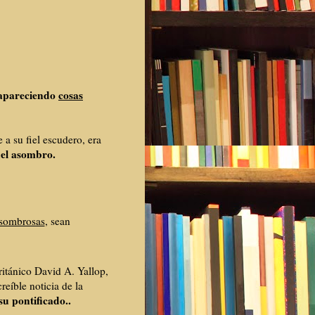
 apareciendo
cosas
e a su fiel escudero, era
del asombro.
asombrosas
, sean
itánico David A. Yallop,
reíble noticia de la
su pontificado..