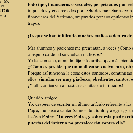
es: Me
todo tipo, financieros o sexuales,
perpetrados por rel
 es
imputados y encarcelados por fechorías monetarias come
AUTOR
ero
financieros del Vaticano, amparados por sus opulentas in
trapos.
¡Es que se han infiltrado muchos mafiosos dentro de l
Mis alumnos y pacientes me preguntan, a veces:¿Cómo e
obispo o cardenal se vuelvan mafiosos?
Yo les contesto, como lo dije más arriba, que más bien 
¿Cómo es posible que un mafioso se vuelva cura, obi
Porque así funciona la cosa: estos bandidos, comunist
simulan ser muy piadosos, obedientes, santos, et
ellos,
¡Y allí comienzan a mostrar sus uñas de infiltrados!
Querido amigo:
Yo, después de escribir mi último artículo referente a las
Papa,
me puse a cantar Salmos de triunfo y alegría, y a re
"Tú eres Pedro, y sobre esta piedra edif
Jesús a Pedro:
puertas del infierno no prevalecerán contra ella".