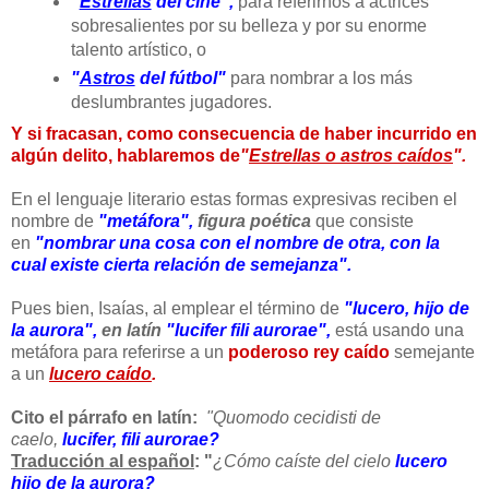
"
Estrellas
del cine",
para referirnos a actrices
sobresalientes por su belleza y por su enorme
talento artístico, o
"
Astros
del fútbol"
para nombrar a los más
deslumbrantes jugadores.
Y si fracasan, como consecuencia de haber incurrido en
algún delito, hablaremos de
"
Estrellas o astros caídos
".
En el lenguaje literario estas formas expresivas reciben el
nombre de
"metáfora",
figura poética
que consiste
en
"nombrar una cosa con el nombre de otra, con la
cual existe cierta relación de semejanza".
Pues bien, Isaías, al emplear el término de
"lucero, hijo de
la aurora",
en latín
"lucifer fili aurorae",
está usando una
metáfora para referirse a un
poderoso rey caído
semejante
a un
lucero caído
.
Cito el párrafo en latín:
"Quomodo cecidisti de
caelo,
lucifer, fili aurorae?
Traducción al español
: "
¿Cómo caíste del cielo
lucero
hijo de la aurora?